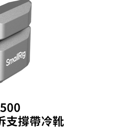
貨付款
成立數日內，您將收到繳費通知簡訊。
費通知簡訊後14天內，點擊此簡訊中的連結，可透過四大超商
0，滿NT$399(含以上)免運費
網路銀行／等多元方式進行付款，方視為交易完成。
：結帳手續完成當下不需立刻繳費，但若您需要取消訂單，請聯
付款
的店家。未經商家同意取消之訂單仍視為有效，需透過AFTEE
繳納相關費用。
0，滿NT$399(含以上)免運費
否成功請以「AFTEE先享後付 」之結帳頁面顯示為準，若有關於
功／繳費後需取消欲退款等相關疑問，請聯繫「AFTEE先享後
援中心」
https://netprotections.freshdesk.com/support/home
5，滿NT$399(含以上)免運費
項】
市自取
恩沛科技股份有限公司提供之「AFTEE先享後付」服務完成之
依本服務之必要範圍內提供個人資料，並將交易相關給付款項請
讓予恩沛科技股份有限公司。
個人資料處理事宜，請瀏覽以下網址：
ee.tw/terms/#terms3
年的使用者請事先徵得法定代理人或監護人之同意方可使用
E先享後付」，若未經同意申辦者引起之損失，本公司不負相關責
AFTEE先享後付」時，將依據個別帳號之用戶狀況，依本公司
核予不同之上限額度；若仍有額度不足之情形，本公司將視審查
用戶進行身份認證。
一人註冊多個帳號或使用他人資訊註冊。若發現惡意使用之情
科技股份有限公司將有權停止該用戶之使用額度並採取法律行