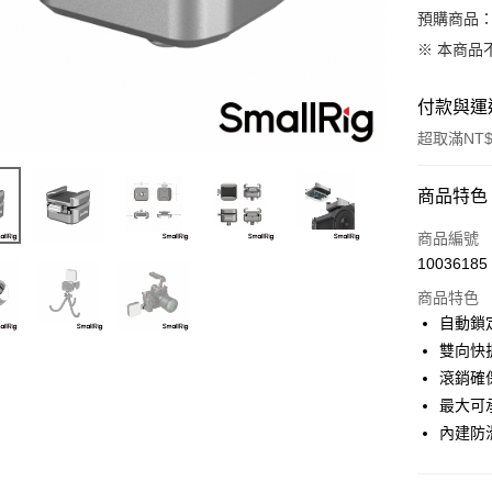
預購商品：
※ 本商品
付款與運
超取滿NT$
付款方式
商品特色
信用卡一
商品編號
10036185
信用卡分
商品特色
3 期 
自動鎖
6 期 
合作金
雙向快
華南商
12 期
滾銷確
合作金
上海商
華南商
最大可
合作金
超商取貨
國泰世
上海商
內建防
華南商
臺灣中
國泰世
LINE Pay
上海商
匯豐（
臺灣中
國泰世
聯邦商