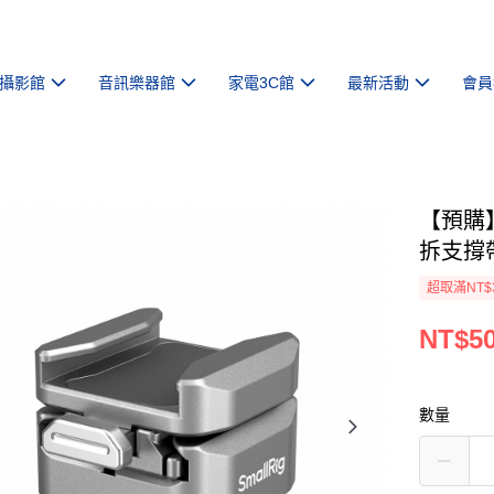
攝影館
音訊樂器館
家電3C館
最新活動
會員
【預購】【
拆支撐
超取滿NT$
NT$5
數量