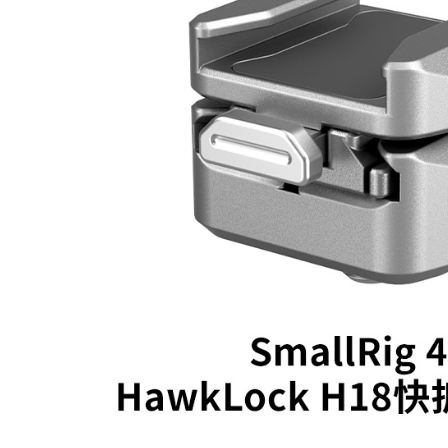
萊爾富取
２．訂單
３．收到繳
每筆NT$6
／ATM／
※ 請注意
7-11取貨
絡購買商品
先享後付
每筆NT$6
※ 交易是
是否繳費成
宅配
付客戶支
每筆NT$7
【注意事
付款後門
１．透過由
交易，需
免運費
求債權轉
２．關於
https://aft
３．未成
「AFTE
任。
４．使用「
即時審查
結果請求
５．嚴禁
形，恩沛
動。