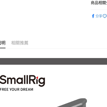
匯豐（
Apple Pay
臺灣中
商品相關分
元大商
聯邦商
匯豐（
玉山商
街口支付
元大商
攝影器材
聯邦商
台新國
玉山商
分享
元大商
台灣樂
悠遊付
｜攝影器
台新國
玉山商
台灣樂
台新國
Google Pa
✨最新優
台灣樂
全支付
說明
相關推薦
全盈+PAY
AFTEE先
相關說明
【關於「A
ATM付款
AFTEE
便利好安
１．簡單
２．便利
運送方式
３．安心
全家取貨
【「AFT
每筆NT$6
１．於結帳
付」結帳