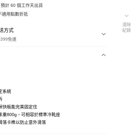
預計 60 個工作天出貨
不適用點數折抵
清除
送方式
紀錄
399免運
次付款
期付款
0 利率 每期
NT$166
21家銀行
定系統
0 利率 每期
NT$83
21家銀行
庫商業銀行
第一商業銀行
拆
業銀行
彰化商業銀行
 0 利率 每期
NT$41
21家銀行
保快板能完美固定住
庫商業銀行
第一商業銀行
業儲蓄銀行
台北富邦商業銀行
業銀行
彰化商業銀行
承重800g，可相容於標準冷靴座
庫商業銀行
第一商業銀行
付款
華商業銀行
兆豐國際商業銀行
業儲蓄銀行
台北富邦商業銀行
滑落卡榫以防止意外滑落
業銀行
彰化商業銀行
小企業銀行
台中商業銀行
華商業銀行
兆豐國際商業銀行
業儲蓄銀行
台北富邦商業銀行
台灣）商業銀行
華泰商業銀行
小企業銀行
台中商業銀行
華商業銀行
兆豐國際商業銀行
業銀行
遠東國際商業銀行