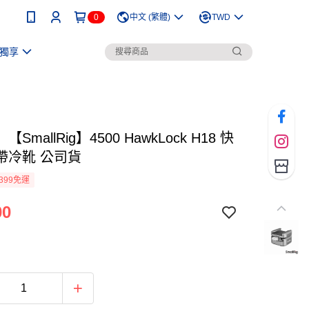
0
中文 (繁體)
TWD
獨享
SmallRig】4500 HawkLock H18 快
帶冷靴 公司貨
399免運
00