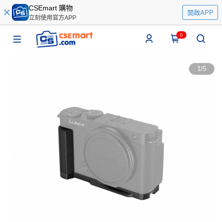
CSEmart 購物
開啟APP
立刻使用官方APP
0
1
/
5