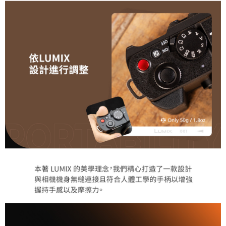
https://aftee.tw/terms/#terms3
３．未成年的使用者請事先徵得法定代理人或監護人之同意方可使用
「AFTEE先享後付」，若未經同意申辦者引起之損失，本公司不負相關責
任。
４．使用「AFTEE先享後付」時，將依據個別帳號之用戶狀況，依本公司即
時審查核予不同之上限額度；若仍有額度不足之情形，本公司將視審查結果
請求用戶進行身份認證。
５．嚴禁一人註冊多個帳號或使用他人資訊註冊。若發現惡意使用之情形，
恩沛科技股份有限公司將有權停止該用戶之使用額度並採取法律行動。