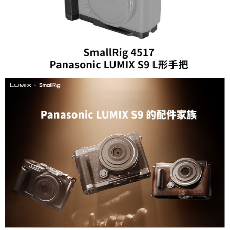
【關於「AFTEE先享後付」】
ATM付款
AFTEE先享後付是「在收到商品之後才付款」的支付方式。 讓您購物簡單
便利好安心！
１．簡單：不需註冊會員、不需綁卡、不需儲值。
運送方式
２．便利：只要手機號碼，簡訊認證，即可結帳。
３．安心：先確認商品／服務後，再付款。
全家取貨付款
每筆NT$60，滿NT$399(含以上)免運費
【「AFTEE先享後付」結帳流程】
１．於結帳方式選擇「AFTEE先享後付」後，將跳轉至「AFTEE先享後付」
萊爾富取貨付款
結帳頁面，進行簡訊認證並確認金額後，即可完成結帳。
２．訂單成立數日內，您將收到繳費通知簡訊。
每筆NT$60，滿NT$399(含以上)免運費
３．收到繳費通知簡訊後14天內，點擊此簡訊中的連結，可透過四大超商／
ATM／網路銀行／等多元方式進行付款，方視為交易完成。
7-11取貨付款
※ 請注意：結帳手續完成當下不需立刻繳費，但若您需要取消訂單，請聯絡
每筆NT$60，滿NT$399(含以上)免運費
購買商品的店家。未經商家同意取消之訂單仍視為有效，需透過AFTEE先享
後付繳納相關費用。
宅配
※ 交易是否成功請以「AFTEE先享後付 」之結帳頁面顯示為準，若有關於
是否繳費成功／繳費後需取消欲退款等相關疑問，請聯繫「AFTEE先享後付
每筆NT$75，滿NT$399(含以上)免運費
客戶支援中心」
https://netprotections.freshdesk.com/support/home
付款後門市自取
【注意事項】
１．透過由恩沛科技股份有限公司提供之「AFTEE先享後付」服務完成之交
免運費
易，需依本服務之必要範圍內提供個人資料，並將交易相關給付款項請求債
權轉讓予恩沛科技股份有限公司。
２．關於個人資料處理事宜，請瀏覽以下網址：