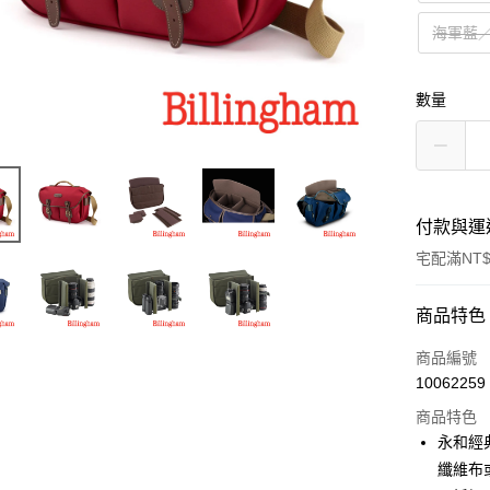
海軍藍
數量
付款與運
宅配滿NT$
付款方式
商品特色
信用卡一
商品編號
10062259
信用卡分
商品特色
3 期 
永和經
6 期 
合作金
纖維布
華南商