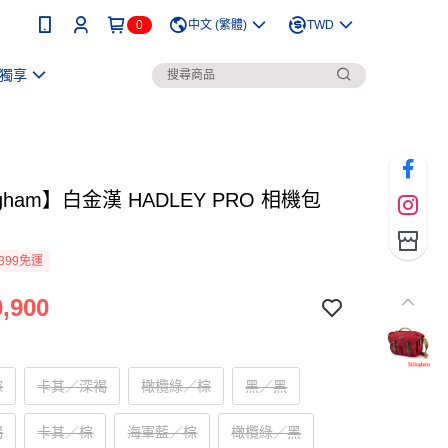
0
中文 (繁體)
TWD
獨享
ingham】白金漢 HADLEY PRO 相機包
399免運
,900
棕
卡其／深褐
橄欖綠／棕
黑／黑
褐
卡其／棕
海軍藍／棕
橄欖綠／黑