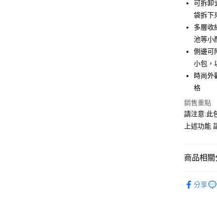
12 期
可拆卸
合作金
上海商
華南商
袋拆下
合作金
LINE Pay
國泰世
上海商
多層收
華南商
臺灣中
國泰世
Apple Pay
上海商
池等小
匯豐（
臺灣中
國泰世
聯邦商
側邊可附加
匯豐（
街口支付
臺灣中
元大商
小包，
聯邦商
匯豐（
玉山商
悠遊付
元大商
時尚外
聯邦商
台新國
玉山商
格
元大商
台灣樂
Google Pa
台新國
玉山商
銷售重點
台灣樂
台新國
全支付
請注意:
台灣樂
上述功能 請
全盈+PAY
AFTEE先
相關說明
商品相關分
【關於「A
ATM付款
AFTEE
攝影器材
便利好安
分享
｜攝影器
１．簡單
２．便利
運送方式
✨最新優
３．安心