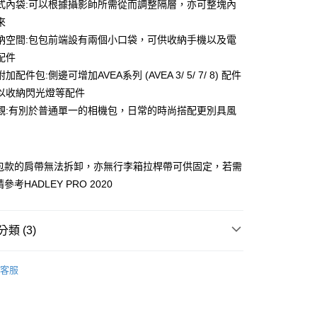
 0 利率 每期
NT$908
21家銀行
式內袋:可以根據攝影師所需從而調整隔層，亦可整塊內
庫商業銀行
第一商業銀行
業儲蓄銀行
台北富邦商業銀行
業銀行
彰化商業銀行
來
庫商業銀行
第一商業銀行
華商業銀行
兆豐國際商業銀行
業儲蓄銀行
台北富邦商業銀行
納空間:包包前端設有兩個小口袋，可供收納手機以及電
業銀行
彰化商業銀行
小企業銀行
台中商業銀行
華商業銀行
兆豐國際商業銀行
業儲蓄銀行
台北富邦商業銀行
配件
台灣）商業銀行
華泰商業銀行
小企業銀行
台中商業銀行
華商業銀行
兆豐國際商業銀行
業銀行
遠東國際商業銀行
配件包:側邊可增加AVEA系列 (AVEA 3/ 5/ 7/ 8) 配件
台灣）商業銀行
華泰商業銀行
小企業銀行
台中商業銀行
業銀行
永豐商業銀行
以收納閃光燈等配件
業銀行
遠東國際商業銀行
台灣）商業銀行
華泰商業銀行
業銀行
星展（台灣）商業銀行
業銀行
永豐商業銀行
觀:有別於普通單一的相機包，日常的時尚搭配更別具風
業銀行
遠東國際商業銀行
際商業銀行
中國信託商業銀行
業銀行
星展（台灣）商業銀行
業銀行
永豐商業銀行
天信用卡公司
y
際商業銀行
中國信託商業銀行
業銀行
星展（台灣）商業銀行
天信用卡公司
際商業銀行
中國信託商業銀行
此包款的肩帶無法拆卸，亦無行李箱拉桿帶可供固定，若需
天信用卡公司
參考HADLEY PRO 2020
享後付
類 (3)
FTEE先享後付」】
先享後付是「在收到商品之後才付款」的支付方式。 讓您購物簡單
品牌
Billingham
心！
客服
材專區｜
相機包/背帶
：不需註冊會員、不需綁卡、不需儲值。
：只要手機號碼，簡訊認證，即可結帳。
惠【攝影器材系列】
Billingham 攝影包↘全館95折
：先確認商品／服務後，再付款。