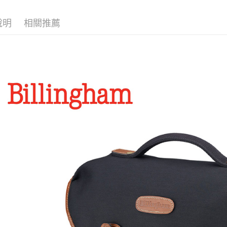
宅配
【「AFT
每筆NT$7
１．於結帳
說明
相關推薦
付」結帳
付款後門
２．訂單
３．收到繳
免運費
／ATM／
※ 請注意
絡購買商品
先享後付
※ 交易是
是否繳費成
付客戶支
【注意事
１．透過由
交易，需
求債權轉
２．關於
https://aft
３．未成
「AFTE
任。
４．使用「
即時審查