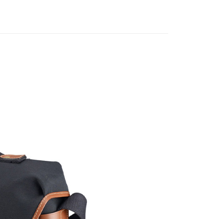
EE先享後付」結帳流程】
5，滿NT$399(含以上)免運費
方式選擇「AFTEE先享後付」後，將跳轉至「AFTEE先享後
頁面，進行簡訊認證並確認金額後，即可完成結帳。
市自取
成立數日內，您將收到繳費通知簡訊。
費通知簡訊後14天內，點擊此簡訊中的連結，可透過四大超商
網路銀行／等多元方式進行付款，方視為交易完成。
：結帳手續完成當下不需立刻繳費，但若您需要取消訂單，請聯
的店家。未經商家同意取消之訂單仍視為有效，需透過AFTEE
繳納相關費用。
否成功請以「AFTEE先享後付 」之結帳頁面顯示為準，若有關於
功／繳費後需取消欲退款等相關疑問，請聯繫「AFTEE先享後
援中心」
https://netprotections.freshdesk.com/support/home
項】
恩沛科技股份有限公司提供之「AFTEE先享後付」服務完成之
依本服務之必要範圍內提供個人資料，並將交易相關給付款項請
讓予恩沛科技股份有限公司。
個人資料處理事宜，請瀏覽以下網址：
ee.tw/terms/#terms3
年的使用者請事先徵得法定代理人或監護人之同意方可使用
E先享後付」，若未經同意申辦者引起之損失，本公司不負相關責
AFTEE先享後付」時，將依據個別帳號之用戶狀況，依本公司
核予不同之上限額度；若仍有額度不足之情形，本公司將視審查