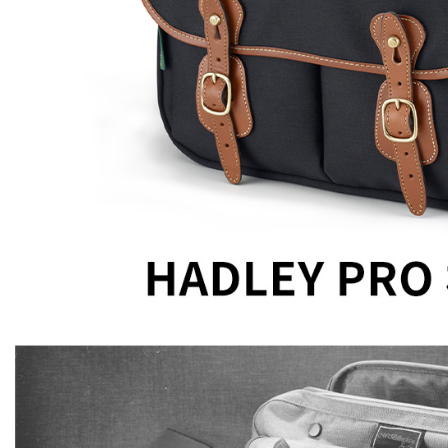
結果請求
５．嚴禁
形，恩沛
動。