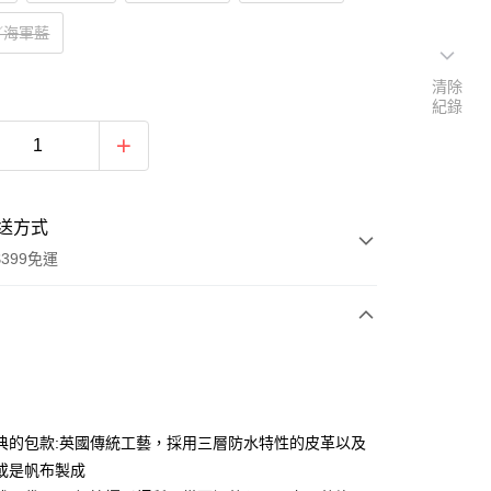
／海軍藍
清除
紀錄
送方式
399免運
次付款
期付款
0 利率 每期
NT$3,633
21家銀行
典的包款:英國傳統工藝，採用三層防水特性的皮革以及
0 利率 每期
NT$1,816
21家銀行
庫商業銀行
第一商業銀行
或是帆布製成
業銀行
彰化商業銀行