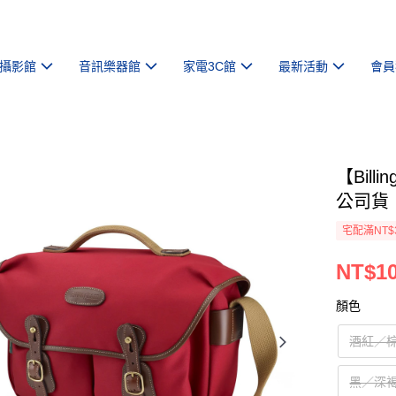
攝影館
音訊樂器館
家電3C館
最新活動
會員
【Bill
公司貨
宅配滿NT$
NT$10
顏色
酒紅／
黑／深