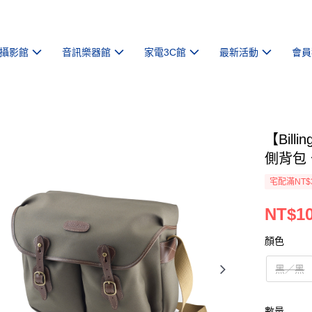
攝影館
音訊樂器館
家電3C館
最新活動
會員
【Bill
側背包
宅配滿NT$
NT$10
顏色
黑／黑
數量