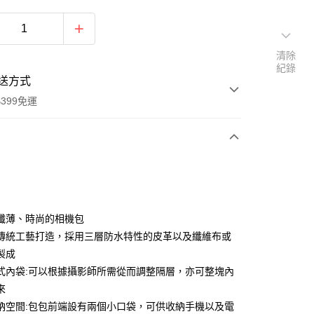
清除
紀錄
送方式
399免運
次付款
期付款
0 利率 每期
NT$3,466
21家銀行
纖薄、時尚的相機包
0 利率 每期
NT$1,733
21家銀行
庫商業銀行
第一商業銀行
傳統工藝打造，採用三層防水特性的皮革以及纖維布或
業銀行
彰化商業銀行
 0 利率 每期
NT$866
21家銀行
製成
庫商業銀行
第一商業銀行
業儲蓄銀行
台北富邦商業銀行
業銀行
彰化商業銀行
式內袋:可以根據攝影師所需從而調整隔層，亦可整塊內
庫商業銀行
第一商業銀行
華商業銀行
兆豐國際商業銀行
業儲蓄銀行
台北富邦商業銀行
來
業銀行
彰化商業銀行
小企業銀行
台中商業銀行
華商業銀行
兆豐國際商業銀行
業儲蓄銀行
台北富邦商業銀行
納空間:包包前端設有兩個小口袋，可供收納手機以及電
台灣）商業銀行
華泰商業銀行
小企業銀行
台中商業銀行