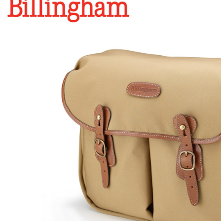
３．收到繳
免運費
／ATM／
※ 請注意
絡購買商品
先享後付
※ 交易是
是否繳費成
付客戶支
【注意事
１．透過由
交易，需
求債權轉
２．關於
https://aft
３．未成
「AFTE
任。
４．使用「
即時審查
結果請求
５．嚴禁
形，恩沛
動。