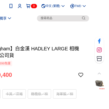
0
中文 (繁體)
TWD
獨享
ingham】白金漢 HADLEY LARGE 相機
 公司貨
399免運
,400
卡其／深褐
橄欖綠／棕
海軍藍／棕