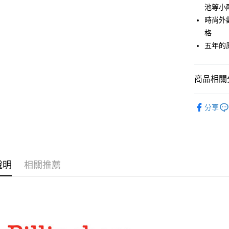
國泰世
聯邦商
池等小
匯豐（
街口支付
臺灣中
元大商
時尚外
聯邦商
匯豐（
玉山商
悠遊付
元大商
格
聯邦商
台新國
玉山商
五年的
元大商
台灣樂
Google Pa
台新國
玉山商
台灣樂
台新國
全支付
商品相關分
台灣樂
全盈+PAY
攝影器材
AFTEE先
分享
｜攝影器
相關說明
【關於「A
✨最新優
ATM付款
AFTEE
便利好安
１．簡單
說明
相關推薦
２．便利
運送方式
３．安心
宅配
【「AFT
每筆NT$7
１．於結帳
付」結帳
付款後門
２．訂單