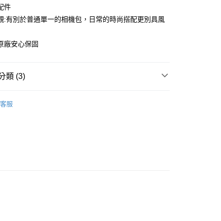
華商業銀行
兆豐國際商業銀行
業銀行
遠東國際商業銀行
配件
台灣）商業銀行
華泰商業銀行
小企業銀行
台中商業銀行
業銀行
永豐商業銀行
觀:有別於普通單一的相機包，日常的時尚搭配更別具風
業銀行
遠東國際商業銀行
台灣）商業銀行
華泰商業銀行
業銀行
星展（台灣）商業銀行
業銀行
永豐商業銀行
業銀行
遠東國際商業銀行
際商業銀行
中國信託商業銀行
業銀行
星展（台灣）商業銀行
原廠安心保固
業銀行
永豐商業銀行
天信用卡公司
y
際商業銀行
中國信託商業銀行
業銀行
星展（台灣）商業銀行
天信用卡公司
際商業銀行
中國信託商業銀行
類 (3)
天信用卡公司
品牌
Billingham
享後付
客服
材專區｜
相機包/背帶
FTEE先享後付」】
惠【攝影器材系列】
Billingham 攝影包↘全館95折
先享後付是「在收到商品之後才付款」的支付方式。 讓您購物簡單
心！
：不需註冊會員、不需綁卡、不需儲值。
：只要手機號碼，簡訊認證，即可結帳。
：先確認商品／服務後，再付款。
EE先享後付」結帳流程】
5，滿NT$399(含以上)免運費
方式選擇「AFTEE先享後付」後，將跳轉至「AFTEE先享後
頁面，進行簡訊認證並確認金額後，即可完成結帳。
市自取
成立數日內，您將收到繳費通知簡訊。