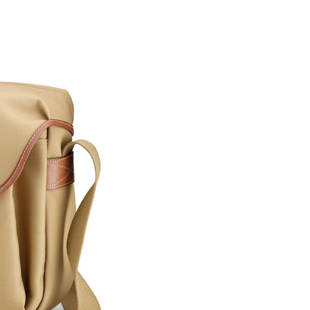
費通知簡訊後14天內，點擊此簡訊中的連結，可透過四大超商
網路銀行／等多元方式進行付款，方視為交易完成。
：結帳手續完成當下不需立刻繳費，但若您需要取消訂單，請聯
的店家。未經商家同意取消之訂單仍視為有效，需透過AFTEE
繳納相關費用。
否成功請以「AFTEE先享後付 」之結帳頁面顯示為準，若有關於
功／繳費後需取消欲退款等相關疑問，請聯繫「AFTEE先享後
援中心」
https://netprotections.freshdesk.com/support/home
項】
恩沛科技股份有限公司提供之「AFTEE先享後付」服務完成之
依本服務之必要範圍內提供個人資料，並將交易相關給付款項請
讓予恩沛科技股份有限公司。
個人資料處理事宜，請瀏覽以下網址：
ee.tw/terms/#terms3
年的使用者請事先徵得法定代理人或監護人之同意方可使用
E先享後付」，若未經同意申辦者引起之損失，本公司不負相關責
AFTEE先享後付」時，將依據個別帳號之用戶狀況，依本公司
核予不同之上限額度；若仍有額度不足之情形，本公司將視審查
用戶進行身份認證。
一人註冊多個帳號或使用他人資訊註冊。若發現惡意使用之情
科技股份有限公司將有權停止該用戶之使用額度並採取法律行