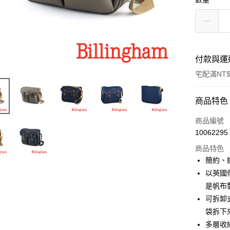
付款與運
宅配滿NT$
付款方式
商品特色
信用卡一
商品編號
10062295
信用卡分
商品特色
3 期 
簡約、
6 期 
合作金
以英國
華南商
12 期
是帆布
合作金
上海商
華南商
可拆卸
合作金
LINE Pay
國泰世
上海商
袋拆下
華南商
臺灣中
國泰世
Apple Pay
上海商
多層收
匯豐（
臺灣中