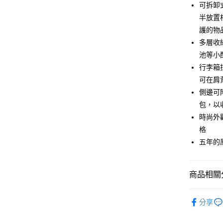
上海商
可拆卸
華南商
臺灣中
國泰世
Apple Pay
上海商
半放置
匯豐（
臺灣中
國泰世
聯邦商
護的物
匯豐（
街口支付
臺灣中
元大商
多層收
聯邦商
匯豐（
玉山商
悠遊付
元大商
池等小
聯邦商
台新國
玉山商
行李箱
元大商
台灣樂
Google Pa
台新國
玉山商
可在肩
台灣樂
台新國
全支付
側邊可附
台灣樂
包，以
全盈+PAY
時尚外
AFTEE先
格
相關說明
五年的
【關於「A
ATM付款
AFTEE
便利好安
商品相關分
１．簡單
２．便利
運送方式
３．安心
攝影器材
分享
宅配
｜攝影器
【「AFT
每筆NT$7
１．於結帳