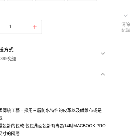
清除
紀錄
送方式
399免運
次付款
期付款
0 利率 每期
NT$4,500
21家銀行
國傳統工藝，採用三層防水特性的皮革以及纖維布或是
0 利率 每期
NT$2,250
21家銀行
庫商業銀行
第一商業銀行
成
業銀行
彰化商業銀行
 0 利率 每期
NT$1,125
21家銀行
設計的包款:包包背面設計有專為14吋MACBOOK PRO
庫商業銀行
第一商業銀行
業儲蓄銀行
台北富邦商業銀行
業銀行
彰化商業銀行
尺寸的隔層
庫商業銀行
第一商業銀行
華商業銀行
兆豐國際商業銀行