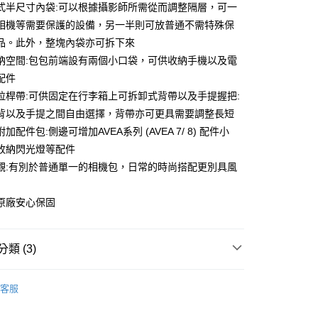
業儲蓄銀行
台北富邦商業銀行
式半尺寸內袋:可以根據攝影師所需從而調整隔層，可一
業銀行
彰化商業銀行
小企業銀行
台中商業銀行
華商業銀行
兆豐國際商業銀行
業儲蓄銀行
台北富邦商業銀行
相機等需要保護的設備，另一半則可放普通不需特殊保
台灣）商業銀行
華泰商業銀行
小企業銀行
台中商業銀行
華商業銀行
兆豐國際商業銀行
業銀行
遠東國際商業銀行
品。此外，整塊內袋亦可拆下來
台灣）商業銀行
華泰商業銀行
小企業銀行
台中商業銀行
業銀行
永豐商業銀行
納空間:包包前端設有兩個小口袋，可供收納手機以及電
業銀行
遠東國際商業銀行
台灣）商業銀行
華泰商業銀行
業銀行
星展（台灣）商業銀行
業銀行
永豐商業銀行
配件
業銀行
遠東國際商業銀行
際商業銀行
中國信託商業銀行
業銀行
星展（台灣）商業銀行
拉桿帶:可供固定在行李箱上可拆卸式背帶以及手提握把:
業銀行
永豐商業銀行
天信用卡公司
y
際商業銀行
中國信託商業銀行
業銀行
星展（台灣）商業銀行
背以及手提之間自由選擇，背帶亦可更具需要調整長短
天信用卡公司
際商業銀行
中國信託商業銀行
加配件包:側邊可增加AVEA系列 (AVEA 7/ 8) 配件小
天信用卡公司
收納閃光燈等配件
觀:有別於普通單一的相機包，日常的時尚搭配更別具風
享後付
原廠安心保固
FTEE先享後付」】
先享後付是「在收到商品之後才付款」的支付方式。 讓您購物簡單
心！
類 (3)
：不需註冊會員、不需綁卡、不需儲值。
：只要手機號碼，簡訊認證，即可結帳。
：先確認商品／服務後，再付款。
品牌
Billingham
客服
材專區｜
相機包/背帶
EE先享後付」結帳流程】
5，滿NT$399(含以上)免運費
方式選擇「AFTEE先享後付」後，將跳轉至「AFTEE先享後