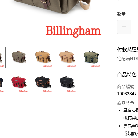
數量
付款與運
宅配滿NT$
付款方式
商品特色
信用卡一
商品編號
10062347
信用卡分
商品特色
3 期 
具有英
6 期 
合作金
帆布製
華南商
12 期
專為筆電
合作金
上海商
華南商
或類似
合作金
LINE Pay
國泰世