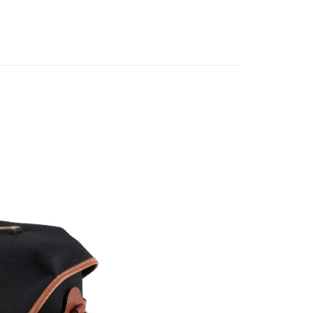
惠【攝影器材系列】
Billingham 攝影包↘全館95折
頁面，進行簡訊認證並確認金額後，即可完成結帳。
市自取
成立數日內，您將收到繳費通知簡訊。
費通知簡訊後14天內，點擊此簡訊中的連結，可透過四大超商
網路銀行／等多元方式進行付款，方視為交易完成。
：結帳手續完成當下不需立刻繳費，但若您需要取消訂單，請聯
的店家。未經商家同意取消之訂單仍視為有效，需透過AFTEE
繳納相關費用。
否成功請以「AFTEE先享後付 」之結帳頁面顯示為準，若有關於
功／繳費後需取消欲退款等相關疑問，請聯繫「AFTEE先享後
援中心」
https://netprotections.freshdesk.com/support/home
項】
恩沛科技股份有限公司提供之「AFTEE先享後付」服務完成之
依本服務之必要範圍內提供個人資料，並將交易相關給付款項請
讓予恩沛科技股份有限公司。
個人資料處理事宜，請瀏覽以下網址：
ee.tw/terms/#terms3
年的使用者請事先徵得法定代理人或監護人之同意方可使用
E先享後付」，若未經同意申辦者引起之損失，本公司不負相關責
AFTEE先享後付」時，將依據個別帳號之用戶狀況，依本公司
核予不同之上限額度；若仍有額度不足之情形，本公司將視審查
用戶進行身份認證。
一人註冊多個帳號或使用他人資訊註冊。若發現惡意使用之情
科技股份有限公司將有權停止該用戶之使用額度並採取法律行