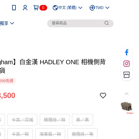
0
中文 (繁體)
TWD
獨享
ingham】白金漢 HADLEY ONE 相機側背
司貨
399免運
,500
棕
卡其／深褐
橄欖綠／棕
黑／黑
褐
卡其／棕
海軍藍／棕
橄欖綠／黑