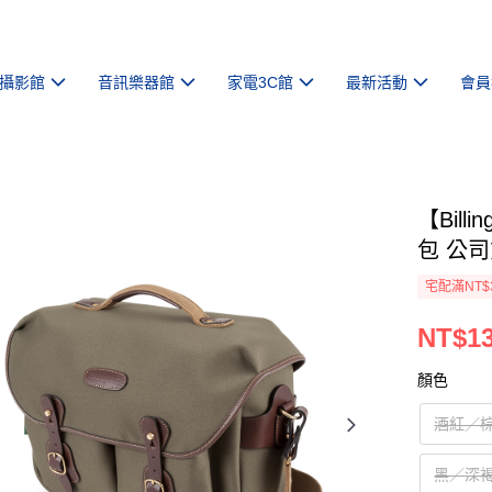
攝影館
音訊樂器館
家電3C館
最新活動
會員
【Bill
包 公
宅配滿NT$
NT$13
顏色
酒紅／
黑／深