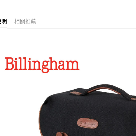
✨最新優
付」結帳
付款後門
２．訂單
３．收到繳
免運費
／ATM／
說明
相關推薦
※ 請注意
絡購買商品
先享後付
※ 交易是
是否繳費成
付客戶支
【注意事
１．透過由
交易，需
求債權轉
２．關於
https://aft
３．未成
「AFTE
任。
４．使用「
即時審查
結果請求
５．嚴禁
形，恩沛