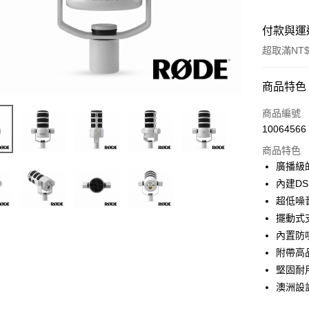
付款與運
超取滿NT$
付款方式
商品特色
信用卡一
商品編號
10064566
信用卡分
商品特色
3 期 
廣播級
6 期 
合作金
內建D
華南商
12 期
超低噪音
合作金
上海商
華南商
擺動式
合作金
超商取貨
國泰世
上海商
內置防
華南商
臺灣中
國泰世
LINE Pay
上海商
附帶高
匯豐（
臺灣中
國泰世
聯邦商
堅固耐
匯豐（
Apple Pay
臺灣中
元大商
澳洲設
聯邦商
匯豐（
玉山商
街口支付
元大商
聯邦商