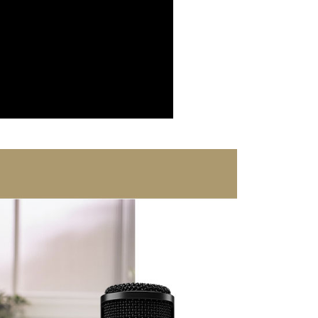
：結帳手續完成當下不需立刻繳費，但若您需要取消訂單，請聯
付款
的店家。未經商家同意取消之訂單仍視為有效，需透過AFTEE
繳納相關費用。
0，滿NT$399(含以上)免運費
否成功請以「AFTEE先享後付 」之結帳頁面顯示為準，若有關於
功／繳費後需取消欲退款等相關疑問，請聯繫「AFTEE先享後
援中心」
https://netprotections.freshdesk.com/support/home
5，滿NT$399(含以上)免運費
項】
市自取
恩沛科技股份有限公司提供之「AFTEE先享後付」服務完成之
依本服務之必要範圍內提供個人資料，並將交易相關給付款項請
讓予恩沛科技股份有限公司。
個人資料處理事宜，請瀏覽以下網址：
ee.tw/terms/#terms3
年的使用者請事先徵得法定代理人或監護人之同意方可使用
E先享後付」，若未經同意申辦者引起之損失，本公司不負相關責
AFTEE先享後付」時，將依據個別帳號之用戶狀況，依本公司
核予不同之上限額度；若仍有額度不足之情形，本公司將視審查
用戶進行身份認證。
一人註冊多個帳號或使用他人資訊註冊。若發現惡意使用之情
科技股份有限公司將有權停止該用戶之使用額度並採取法律行