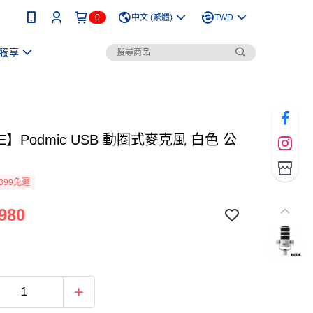
0
中文 (繁體)
TWD
獨享
E】Podmic USB 動圈式麥克風 白色 公
399免運
980