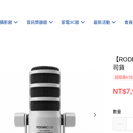
攝影館
音訊樂器館
家電3C館
最新活動
會員
【ROD
司貨
超取滿NT$
NT$7,
數量