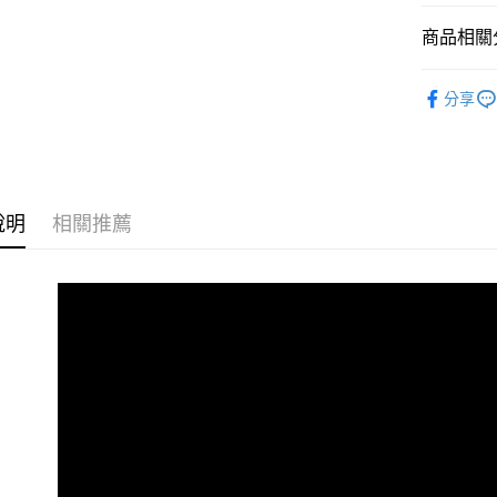
台新國
玉山商
元大商
台灣樂
悠遊付
商品相關分
台新國
玉山商
台灣樂
台新國
Google Pa
音訊設備
台灣樂
分享
全支付
｜音訊設
全盈+PAY
RØDE 旗
AFTEE先
相關說明
說明
相關推薦
【關於「A
ATM付款
AFTEE
便利好安
１．簡單
２．便利
運送方式
３．安心
全家取貨
【「AFT
每筆NT$6
１．於結帳
付」結帳
萊爾富取
２．訂單
３．收到繳
每筆NT$6
／ATM／