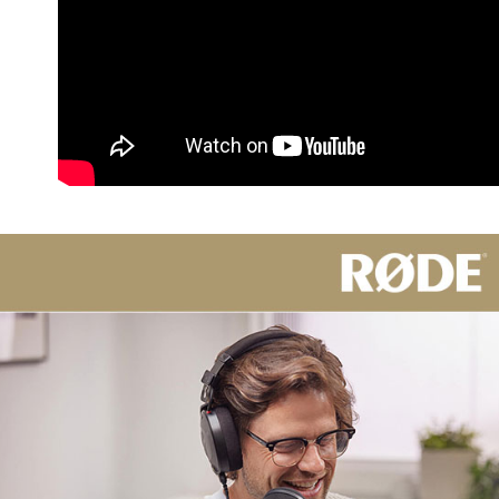
※ 請注意
7-11取貨
絡購買商品
先享後付
每筆NT$6
※ 交易是
是否繳費成
宅配
付客戶支
每筆NT$7
【注意事
付款後門
１．透過由
交易，需
免運費
求債權轉
２．關於
https://aft
３．未成
「AFTE
任。
４．使用「
即時審查
結果請求
５．嚴禁
形，恩沛
動。