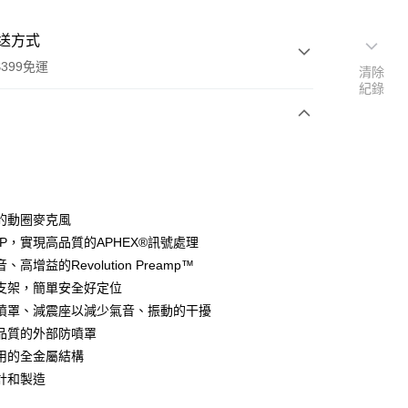
送方式
399免運
清除
紀錄
次付款
期付款
0 利率 每期
NT$2,660
21家銀行
的動圈麥克風
0 利率 每期
NT$1,330
21家銀行
庫商業銀行
第一商業銀行
SP，實現高品質的APHEX®訊號處理
業銀行
彰化商業銀行
 0 利率 每期
NT$665
21家銀行
、高增益的Revolution Preamp™
庫商業銀行
第一商業銀行
業儲蓄銀行
台北富邦商業銀行
業銀行
彰化商業銀行
支架，簡單安全好定位
庫商業銀行
第一商業銀行
付款
華商業銀行
兆豐國際商業銀行
業儲蓄銀行
台北富邦商業銀行
噴罩、減震座以減少氣音、振動的干擾
業銀行
彰化商業銀行
小企業銀行
台中商業銀行
華商業銀行
兆豐國際商業銀行
業儲蓄銀行
台北富邦商業銀行
品質的外部防噴罩
台灣）商業銀行
華泰商業銀行
小企業銀行
台中商業銀行
華商業銀行
兆豐國際商業銀行
業銀行
遠東國際商業銀行
用的全金屬結構
台灣）商業銀行
華泰商業銀行
小企業銀行
台中商業銀行
業銀行
永豐商業銀行
計和製造
業銀行
遠東國際商業銀行
台灣）商業銀行
華泰商業銀行
業銀行
星展（台灣）商業銀行
業銀行
永豐商業銀行
業銀行
遠東國際商業銀行