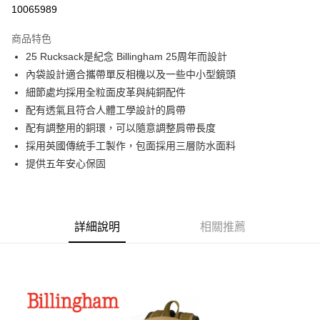
信用卡分期付款
10065989
3 期 0 利率 每期
NT$6,566
21家銀行
商品特色
6 期 0 利率 每期
NT$3,283
21家銀行
合作金庫商業銀行
第一商業銀行
25 Rucksack是紀念 Billingham 25周年而設計
華南商業銀行
彰化商業銀行
12 期 0 利率 每期
NT$1,641
21家銀行
合作金庫商業銀行
第一商業銀行
內袋設計適合攜帶單反相機以及一些中小型鏡頭
上海商業儲蓄銀行
台北富邦商業銀行
華南商業銀行
彰化商業銀行
合作金庫商業銀行
第一商業銀行
LINE Pay
國泰世華商業銀行
兆豐國際商業銀行
細節處均採用全粒面皮革與純銅配件
上海商業儲蓄銀行
台北富邦商業銀行
華南商業銀行
彰化商業銀行
臺灣中小企業銀行
台中商業銀行
配有透氣且符合人體工學設計的肩帶
國泰世華商業銀行
兆豐國際商業銀行
Apple Pay
上海商業儲蓄銀行
台北富邦商業銀行
匯豐（台灣）商業銀行
華泰商業銀行
臺灣中小企業銀行
台中商業銀行
配有調整用的銅環，可以隨意調整肩帶長度
國泰世華商業銀行
兆豐國際商業銀行
聯邦商業銀行
遠東國際商業銀行
匯豐（台灣）商業銀行
華泰商業銀行
街口支付
採用英國傳統手工製作，包面採用三層防水面料
臺灣中小企業銀行
台中商業銀行
元大商業銀行
永豐商業銀行
聯邦商業銀行
遠東國際商業銀行
匯豐（台灣）商業銀行
華泰商業銀行
提供五年安心保固
玉山商業銀行
星展（台灣）商業銀行
悠遊付
元大商業銀行
永豐商業銀行
聯邦商業銀行
遠東國際商業銀行
台新國際商業銀行
中國信託商業銀行
玉山商業銀行
星展（台灣）商業銀行
元大商業銀行
永豐商業銀行
台灣樂天信用卡公司
Google Pay
台新國際商業銀行
中國信託商業銀行
玉山商業銀行
星展（台灣）商業銀行
台灣樂天信用卡公司
台新國際商業銀行
中國信託商業銀行
全支付
詳細說明
相關推薦
台灣樂天信用卡公司
全盈+PAY
AFTEE先享後付
相關說明
【關於「AFTEE先享後付」】