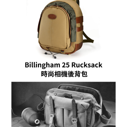
ATM付款
AFTEE先享後付是「在收到商品之後才付款」的支付方式。 讓您購物簡單
便利好安心！
１．簡單：不需註冊會員、不需綁卡、不需儲值。
運送方式
２．便利：只要手機號碼，簡訊認證，即可結帳。
３．安心：先確認商品／服務後，再付款。
宅配
每筆NT$75，滿NT$399(含以上)免運費
【「AFTEE先享後付」結帳流程】
１．於結帳方式選擇「AFTEE先享後付」後，將跳轉至「AFTEE先享後付」
付款後門市自取
結帳頁面，進行簡訊認證並確認金額後，即可完成結帳。
２．訂單成立數日內，您將收到繳費通知簡訊。
免運費
３．收到繳費通知簡訊後14天內，點擊此簡訊中的連結，可透過四大超商／
ATM／網路銀行／等多元方式進行付款，方視為交易完成。
※ 請注意：結帳手續完成當下不需立刻繳費，但若您需要取消訂單，請聯絡
購買商品的店家。未經商家同意取消之訂單仍視為有效，需透過AFTEE先享
後付繳納相關費用。
※ 交易是否成功請以「AFTEE先享後付 」之結帳頁面顯示為準，若有關於
是否繳費成功／繳費後需取消欲退款等相關疑問，請聯繫「AFTEE先享後付
客戶支援中心」
https://netprotections.freshdesk.com/support/home
【注意事項】
１．透過由恩沛科技股份有限公司提供之「AFTEE先享後付」服務完成之交
易，需依本服務之必要範圍內提供個人資料，並將交易相關給付款項請求債
權轉讓予恩沛科技股份有限公司。
２．關於個人資料處理事宜，請瀏覽以下網址：
https://aftee.tw/terms/#terms3