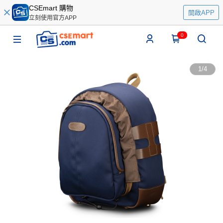
CSEmart 購物
開啟APP
立刻使用官方APP
0
1
/
4