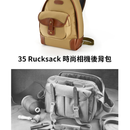
ATM付款
AFTEE先享後付是「在收到商品之後才付款」的支付方式。 讓您購物簡單
便利好安心！
１．簡單：不需註冊會員、不需綁卡、不需儲值。
運送方式
２．便利：只要手機號碼，簡訊認證，即可結帳。
３．安心：先確認商品／服務後，再付款。
宅配
每筆NT$75，滿NT$399(含以上)免運費
【「AFTEE先享後付」結帳流程】
１．於結帳方式選擇「AFTEE先享後付」後，將跳轉至「AFTEE先享後付」
付款後門市自取
結帳頁面，進行簡訊認證並確認金額後，即可完成結帳。
２．訂單成立數日內，您將收到繳費通知簡訊。
免運費
３．收到繳費通知簡訊後14天內，點擊此簡訊中的連結，可透過四大超商／
ATM／網路銀行／等多元方式進行付款，方視為交易完成。
※ 請注意：結帳手續完成當下不需立刻繳費，但若您需要取消訂單，請聯絡
購買商品的店家。未經商家同意取消之訂單仍視為有效，需透過AFTEE先享
後付繳納相關費用。
※ 交易是否成功請以「AFTEE先享後付 」之結帳頁面顯示為準，若有關於
是否繳費成功／繳費後需取消欲退款等相關疑問，請聯繫「AFTEE先享後付
客戶支援中心」
https://netprotections.freshdesk.com/support/home
【注意事項】
１．透過由恩沛科技股份有限公司提供之「AFTEE先享後付」服務完成之交
易，需依本服務之必要範圍內提供個人資料，並將交易相關給付款項請求債
權轉讓予恩沛科技股份有限公司。
２．關於個人資料處理事宜，請瀏覽以下網址：
https://aftee.tw/terms/#terms3