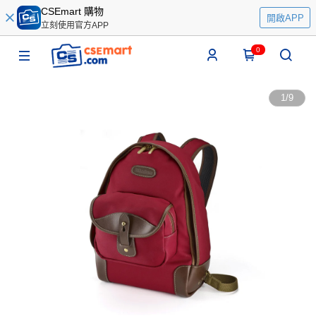
CSEmart 購物
開啟APP
立刻使用官方APP
0
1
/
9