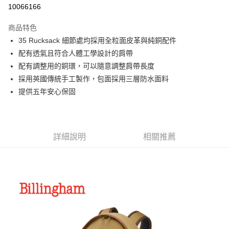
信用卡分期付款
10066166
3 期 0 利率 每期
NT$5,166
21家銀行
商品特色
6 期 0 利率 每期
NT$2,583
21家銀行
合作金庫商業銀行
第一商業銀行
35 Rucksack 細節處均採用全粒面皮革與純銅配件
華南商業銀行
彰化商業銀行
12 期 0 利率 每期
NT$1,291
21家銀行
合作金庫商業銀行
第一商業銀行
配有透氣且符合人體工學設計的肩帶
上海商業儲蓄銀行
台北富邦商業銀行
華南商業銀行
彰化商業銀行
合作金庫商業銀行
第一商業銀行
LINE Pay
國泰世華商業銀行
兆豐國際商業銀行
配有調整用的銅環，可以隨意調整肩帶長度
上海商業儲蓄銀行
台北富邦商業銀行
華南商業銀行
彰化商業銀行
臺灣中小企業銀行
台中商業銀行
採用英國傳統手工製作，包面採用三層防水面料
國泰世華商業銀行
兆豐國際商業銀行
Apple Pay
上海商業儲蓄銀行
台北富邦商業銀行
匯豐（台灣）商業銀行
華泰商業銀行
臺灣中小企業銀行
台中商業銀行
提供五年安心保固
國泰世華商業銀行
兆豐國際商業銀行
聯邦商業銀行
遠東國際商業銀行
匯豐（台灣）商業銀行
華泰商業銀行
街口支付
臺灣中小企業銀行
台中商業銀行
元大商業銀行
永豐商業銀行
聯邦商業銀行
遠東國際商業銀行
匯豐（台灣）商業銀行
華泰商業銀行
玉山商業銀行
星展（台灣）商業銀行
悠遊付
元大商業銀行
永豐商業銀行
聯邦商業銀行
遠東國際商業銀行
台新國際商業銀行
中國信託商業銀行
玉山商業銀行
星展（台灣）商業銀行
詳細說明
相關推薦
元大商業銀行
永豐商業銀行
台灣樂天信用卡公司
Google Pay
台新國際商業銀行
中國信託商業銀行
玉山商業銀行
星展（台灣）商業銀行
台灣樂天信用卡公司
台新國際商業銀行
中國信託商業銀行
全支付
台灣樂天信用卡公司
全盈+PAY
AFTEE先享後付
相關說明
【關於「AFTEE先享後付」】