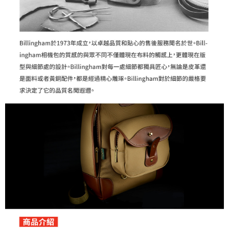
３．未成年的使用者請事先徵得法定代理人或監護人之同意方可使用
「AFTEE先享後付」，若未經同意申辦者引起之損失，本公司不負相關責
任。
４．使用「AFTEE先享後付」時，將依據個別帳號之用戶狀況，依本公司即
時審查核予不同之上限額度；若仍有額度不足之情形，本公司將視審查結果
請求用戶進行身份認證。
５．嚴禁一人註冊多個帳號或使用他人資訊註冊。若發現惡意使用之情形，
恩沛科技股份有限公司將有權停止該用戶之使用額度並採取法律行動。