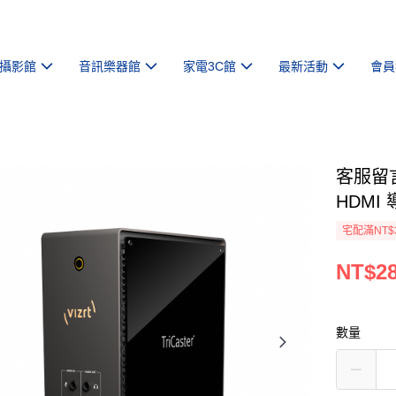
攝影館
音訊樂器館
家電3C館
最新活動
會員
客服留言訂
HDMI
宅配滿NT$
NT$28
數量