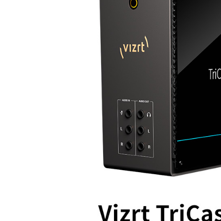
／ATM／
※ 請注意
絡購買商品
先享後付
※ 交易是
是否繳費成
付客戶支
【注意事
１．透過由
交易，需
求債權轉
２．關於
https://aft
３．未成
「AFTE
任。
４．使用「
即時審查
結果請求
５．嚴禁
形，恩沛
動。