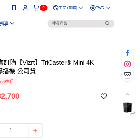
0
中文 (繁體)
TWD
獨享
購【Vizrt】TriCaster® Mini 4K
 導播機 公司貨
399免運
2,700