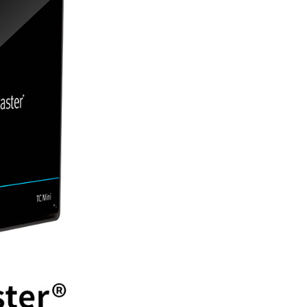
網路銀行／等多元方式進行付款，方視為交易完成。
：結帳手續完成當下不需立刻繳費，但若您需要取消訂單，請聯
的店家。未經商家同意取消之訂單仍視為有效，需透過AFTEE
繳納相關費用。
否成功請以「AFTEE先享後付 」之結帳頁面顯示為準，若有關於
功／繳費後需取消欲退款等相關疑問，請聯繫「AFTEE先享後
援中心」
https://netprotections.freshdesk.com/support/home
項】
恩沛科技股份有限公司提供之「AFTEE先享後付」服務完成之
依本服務之必要範圍內提供個人資料，並將交易相關給付款項請
讓予恩沛科技股份有限公司。
個人資料處理事宜，請瀏覽以下網址：
ee.tw/terms/#terms3
年的使用者請事先徵得法定代理人或監護人之同意方可使用
E先享後付」，若未經同意申辦者引起之損失，本公司不負相關責
AFTEE先享後付」時，將依據個別帳號之用戶狀況，依本公司
核予不同之上限額度；若仍有額度不足之情形，本公司將視審查
用戶進行身份認證。
一人註冊多個帳號或使用他人資訊註冊。若發現惡意使用之情
科技股份有限公司將有權停止該用戶之使用額度並採取法律行