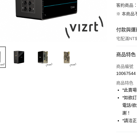
客約商品
※ 本商品
付款與運
宅配滿NT$
付款方式
商品特色
信用卡一
商品編號
10067544
信用卡分
商品特色
3 期 
*此賣
6 期 
合作金
*如欲
華南商
12 期
電話/
合作金
上海商
華南商
謝！
合作金
LINE Pay
國泰世
上海商
*請洽正成
華南商
臺灣中
國泰世
Apple Pay
上海商
匯豐（
臺灣中
國泰世
聯邦商