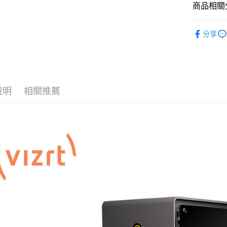
匯豐（
街口支付
臺灣中
商品相關分
元大商
聯邦商
匯豐（
玉山商
悠遊付
元大商
攝影器材
聯邦商
台新國
玉山商
分享
元大商
台灣樂
Google Pa
｜攝影器
台新國
玉山商
台灣樂
台新國
全支付
台灣樂
全盈+PAY
說明
相關推薦
AFTEE先
相關說明
【關於「A
ATM付款
AFTEE
便利好安
１．簡單
２．便利
運送方式
３．安心
宅配
【「AFT
每筆NT$7
１．於結帳
付」結帳
付款後門
２．訂單
３．收到繳
免運費