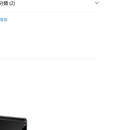
台灣）商業銀行
華泰商業銀行
小企業銀行
台中商業銀行
類 (2)
業銀行
永豐商業銀行
業銀行
遠東國際商業銀行
台灣）商業銀行
華泰商業銀行
業銀行
星展（台灣）商業銀行
業銀行
永豐商業銀行
品牌
Vizrt
業銀行
遠東國際商業銀行
際商業銀行
中國信託商業銀行
業銀行
星展（台灣）商業銀行
客服
業銀行
永豐商業銀行
天信用卡公司
y
材專區｜
導播器/交換器
際商業銀行
中國信託商業銀行
業銀行
星展（台灣）商業銀行
天信用卡公司
際商業銀行
中國信託商業銀行
天信用卡公司
享後付
FTEE先享後付」】
先享後付是「在收到商品之後才付款」的支付方式。 讓您購物簡單
心！
：不需註冊會員、不需綁卡、不需儲值。
：只要手機號碼，簡訊認證，即可結帳。
：先確認商品／服務後，再付款。
EE先享後付」結帳流程】
5，滿NT$399(含以上)免運費
方式選擇「AFTEE先享後付」後，將跳轉至「AFTEE先享後
頁面，進行簡訊認證並確認金額後，即可完成結帳。
市自取
成立數日內，您將收到繳費通知簡訊。
費通知簡訊後14天內，點擊此簡訊中的連結，可透過四大超商