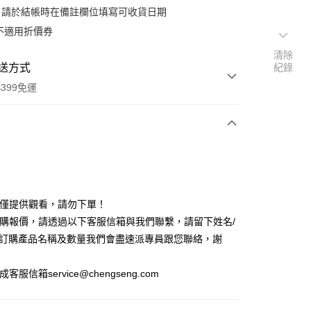
：請於結帳時在備註欄位填寫可收貨日期
不適用折價券
清除
送方式
紀錄
399免運
次付款
期付款
0 利率 每期
NT$94,233
21家銀行
場僅提供觀看，請勿下單！
0 利率 每期
NT$47,116
21家銀行
庫商業銀行
第一商業銀行
訂購報價，請透過以下客服信箱與我們聯繫，請留下姓名/
業銀行
彰化商業銀行
 0 利率 每期
NT$23,558
21家銀行
欲訂購產品名稱及數量我們會盡速派專員跟您聯絡，謝
庫商業銀行
第一商業銀行
業儲蓄銀行
台北富邦商業銀行
業銀行
彰化商業銀行
庫商業銀行
第一商業銀行
華商業銀行
兆豐國際商業銀行
業儲蓄銀行
台北富邦商業銀行
客服信箱service@chengseng.com
業銀行
彰化商業銀行
小企業銀行
台中商業銀行
華商業銀行
兆豐國際商業銀行
業儲蓄銀行
台北富邦商業銀行
台灣）商業銀行
華泰商業銀行
小企業銀行
台中商業銀行
華商業銀行
兆豐國際商業銀行
業銀行
遠東國際商業銀行