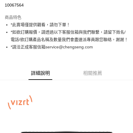
信用卡分期付款
10067564
3 期 0 利率 每期
NT$14,866
21家銀行
商品特色
6 期 0 利率 每期
NT$7,433
21家銀行
合作金庫商業銀行
第一商業銀行
*此賣場僅提供觀看，請勿下單！
華南商業銀行
彰化商業銀行
12 期 0 利率 每期
NT$3,716
21家銀行
合作金庫商業銀行
第一商業銀行
*如欲訂購報價，請透過以下客服信箱與我們聯繫，請留下姓名/
上海商業儲蓄銀行
台北富邦商業銀行
華南商業銀行
彰化商業銀行
合作金庫商業銀行
第一商業銀行
LINE Pay
國泰世華商業銀行
兆豐國際商業銀行
電話/欲訂購產品名稱及數量我們會盡速派專員跟您聯絡，謝謝！
上海商業儲蓄銀行
台北富邦商業銀行
華南商業銀行
彰化商業銀行
臺灣中小企業銀行
台中商業銀行
*請洽正成客服信箱service@chengseng.com
國泰世華商業銀行
兆豐國際商業銀行
Apple Pay
上海商業儲蓄銀行
台北富邦商業銀行
匯豐（台灣）商業銀行
華泰商業銀行
臺灣中小企業銀行
台中商業銀行
國泰世華商業銀行
兆豐國際商業銀行
聯邦商業銀行
遠東國際商業銀行
匯豐（台灣）商業銀行
華泰商業銀行
街口支付
臺灣中小企業銀行
台中商業銀行
元大商業銀行
永豐商業銀行
聯邦商業銀行
遠東國際商業銀行
匯豐（台灣）商業銀行
華泰商業銀行
玉山商業銀行
星展（台灣）商業銀行
悠遊付
元大商業銀行
永豐商業銀行
詳細說明
相關推薦
聯邦商業銀行
遠東國際商業銀行
台新國際商業銀行
中國信託商業銀行
玉山商業銀行
星展（台灣）商業銀行
元大商業銀行
永豐商業銀行
台灣樂天信用卡公司
Google Pay
台新國際商業銀行
中國信託商業銀行
玉山商業銀行
星展（台灣）商業銀行
台灣樂天信用卡公司
台新國際商業銀行
中國信託商業銀行
全支付
台灣樂天信用卡公司
全盈+PAY
AFTEE先享後付
相關說明
【關於「AFTEE先享後付」】