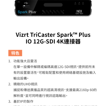
ATM付款
AFTEE先享後付是「在收到商品之後才付款」的支付方式。 讓您購物簡單
便利好安心！
１．簡單：不需註冊會員、不需綁卡、不需儲值。
運送方式
２．便利：只要手機號碼，簡訊認證，即可結帳。
３．安心：先確認商品／服務後，再付款。
宅配
每筆NT$75，滿NT$399(含以上)免運費
【「AFTEE先享後付」結帳流程】
１．於結帳方式選擇「AFTEE先享後付」後，將跳轉至「AFTEE先享後付」
付款後門市自取
結帳頁面，進行簡訊認證並確認金額後，即可完成結帳。
２．訂單成立數日內，您將收到繳費通知簡訊。
免運費
３．收到繳費通知簡訊後14天內，點擊此簡訊中的連結，可透過四大超商／
ATM／網路銀行／等多元方式進行付款，方視為交易完成。
※ 請注意：結帳手續完成當下不需立刻繳費，但若您需要取消訂單，請聯絡
購買商品的店家。未經商家同意取消之訂單仍視為有效，需透過AFTEE先享
後付繳納相關費用。
※ 交易是否成功請以「AFTEE先享後付 」之結帳頁面顯示為準，若有關於
是否繳費成功／繳費後需取消欲退款等相關疑問，請聯繫「AFTEE先享後付
客戶支援中心」
https://netprotections.freshdesk.com/support/home
【注意事項】
１．透過由恩沛科技股份有限公司提供之「AFTEE先享後付」服務完成之交
易，需依本服務之必要範圍內提供個人資料，並將交易相關給付款項請求債
權轉讓予恩沛科技股份有限公司。
２．關於個人資料處理事宜，請瀏覽以下網址：
https://aftee.tw/terms/#terms3