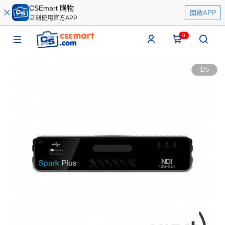
CSEmart 購物
開啟APP
立刻使用官方APP
0
1
/
5