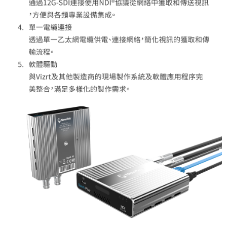
３．未成年的使用者請事先徵得法定代理人或監護人之同意方可使用
「AFTEE先享後付」，若未經同意申辦者引起之損失，本公司不負相關責
任。
４．使用「AFTEE先享後付」時，將依據個別帳號之用戶狀況，依本公司即
時審查核予不同之上限額度；若仍有額度不足之情形，本公司將視審查結果
請求用戶進行身份認證。
５．嚴禁一人註冊多個帳號或使用他人資訊註冊。若發現惡意使用之情形，
恩沛科技股份有限公司將有權停止該用戶之使用額度並採取法律行動。