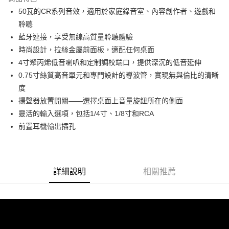
6 期 0 利率 每期
NT$1,133
21家銀行
合作金庫商業銀行
第一商業銀行
50瓦的CR系列音效，適用於家庭錄音室、內容創作者、遊戲和
華南商業銀行
彰化商業銀行
12 期 0 利率 每期
NT$566
21家銀行
合作金庫商業銀行
第一商業銀行
聆聽
上海商業儲蓄銀行
台北富邦商業銀行
華南商業銀行
彰化商業銀行
合作金庫商業銀行
第一商業銀行
LINE Pay
國泰世華商業銀行
兆豐國際商業銀行
藍牙連接，享受無線高質量聆聽體驗
上海商業儲蓄銀行
台北富邦商業銀行
華南商業銀行
彰化商業銀行
臺灣中小企業銀行
台中商業銀行
時尚設計，拉絲金屬前面板，適配任何桌面
國泰世華商業銀行
兆豐國際商業銀行
Apple Pay
上海商業儲蓄銀行
台北富邦商業銀行
匯豐（台灣）商業銀行
華泰商業銀行
臺灣中小企業銀行
台中商業銀行
4寸聚丙烯低音喇叭和定制調校端口，提供深沉的低音延伸
國泰世華商業銀行
兆豐國際商業銀行
聯邦商業銀行
遠東國際商業銀行
匯豐（台灣）商業銀行
華泰商業銀行
街口支付
0.75寸絲質高音單元和專門設計的導波管，實現無與倫比的清晰
臺灣中小企業銀行
台中商業銀行
元大商業銀行
永豐商業銀行
聯邦商業銀行
遠東國際商業銀行
匯豐（台灣）商業銀行
華泰商業銀行
度
玉山商業銀行
星展（台灣）商業銀行
悠遊付
元大商業銀行
永豐商業銀行
聯邦商業銀行
遠東國際商業銀行
揚聲器放置開關——選擇桌面上音量旋鈕所在的側面
台新國際商業銀行
中國信託商業銀行
玉山商業銀行
星展（台灣）商業銀行
元大商業銀行
永豐商業銀行
台灣樂天信用卡公司
Google Pay
靈活的輸入選項，包括1/4寸、1/8寸和RCA
台新國際商業銀行
中國信託商業銀行
玉山商業銀行
星展（台灣）商業銀行
前置耳機輸出插孔
台灣樂天信用卡公司
台新國際商業銀行
中國信託商業銀行
全支付
台灣樂天信用卡公司
全盈+PAY
AFTEE先享後付
詳細說明
相關推薦
相關說明
【關於「AFTEE先享後付」】
ATM付款
AFTEE先享後付是「在收到商品之後才付款」的支付方式。 讓您購物簡單
便利好安心！
１．簡單：不需註冊會員、不需綁卡、不需儲值。
運送方式