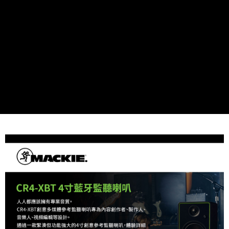
２．便利：只要手機號碼，簡訊認證，即可結帳。
３．安心：先確認商品／服務後，再付款。
宅配
每筆NT$75，滿NT$399(含以上)免運費
【「AFTEE先享後付」結帳流程】
１．於結帳方式選擇「AFTEE先享後付」後，將跳轉至「AFTEE先享後付」
付款後門市自取
結帳頁面，進行簡訊認證並確認金額後，即可完成結帳。
２．訂單成立數日內，您將收到繳費通知簡訊。
免運費
３．收到繳費通知簡訊後14天內，點擊此簡訊中的連結，可透過四大超商／
ATM／網路銀行／等多元方式進行付款，方視為交易完成。
※ 請注意：結帳手續完成當下不需立刻繳費，但若您需要取消訂單，請聯絡
購買商品的店家。未經商家同意取消之訂單仍視為有效，需透過AFTEE先享
後付繳納相關費用。
※ 交易是否成功請以「AFTEE先享後付 」之結帳頁面顯示為準，若有關於
是否繳費成功／繳費後需取消欲退款等相關疑問，請聯繫「AFTEE先享後付
客戶支援中心」
https://netprotections.freshdesk.com/support/home
【注意事項】
１．透過由恩沛科技股份有限公司提供之「AFTEE先享後付」服務完成之交
易，需依本服務之必要範圍內提供個人資料，並將交易相關給付款項請求債
權轉讓予恩沛科技股份有限公司。
２．關於個人資料處理事宜，請瀏覽以下網址：
https://aftee.tw/terms/#terms3
３．未成年的使用者請事先徵得法定代理人或監護人之同意方可使用
「AFTEE先享後付」，若未經同意申辦者引起之損失，本公司不負相關責
任。