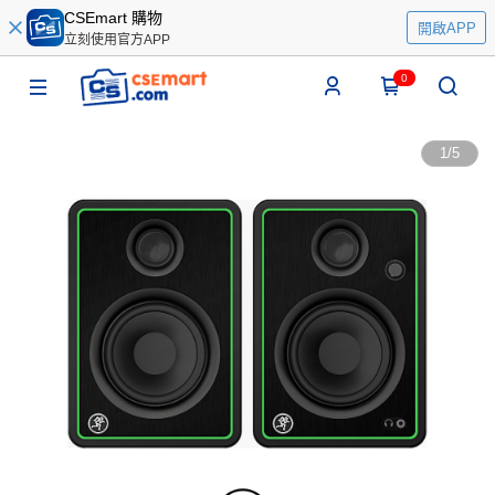
CSEmart 購物
開啟APP
立刻使用官方APP
0
1
/
5