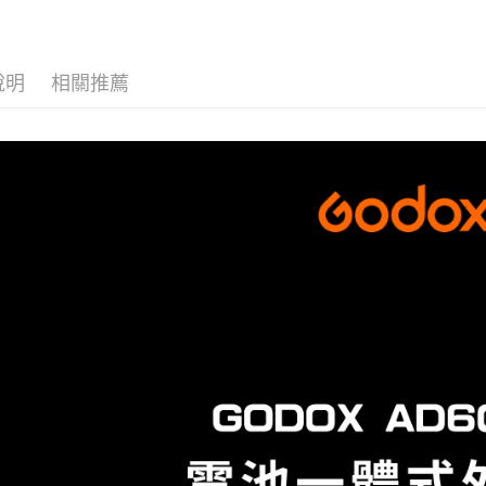
台新國
玉山商
元大商
台灣樂
Google Pa
台新國
玉山商
台灣樂
台新國
全支付
說明
相關推薦
台灣樂
全盈+PAY
AFTEE先
相關說明
【關於「A
ATM付款
AFTEE
便利好安
１．簡單
２．便利
運送方式
３．安心
宅配
【「AFT
每筆NT$7
１．於結帳
付」結帳
付款後門
２．訂單
３．收到繳
免運費
／ATM／
※ 請注意
絡購買商品