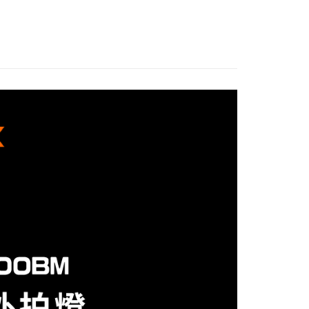
際商業銀行
中國信託商業銀行
業銀行
星展（台灣）商業銀行
業銀行
永豐商業銀行
天信用卡公司
y
際商業銀行
中國信託商業銀行
業銀行
星展（台灣）商業銀行
天信用卡公司
際商業銀行
中國信託商業銀行
天信用卡公司
享後付
FTEE先享後付」】
先享後付是「在收到商品之後才付款」的支付方式。 讓您購物簡單
心！
：不需註冊會員、不需綁卡、不需儲值。
：只要手機號碼，簡訊認證，即可結帳。
：先確認商品／服務後，再付款。
EE先享後付」結帳流程】
5，滿NT$399(含以上)免運費
方式選擇「AFTEE先享後付」後，將跳轉至「AFTEE先享後
頁面，進行簡訊認證並確認金額後，即可完成結帳。
市自取
成立數日內，您將收到繳費通知簡訊。
費通知簡訊後14天內，點擊此簡訊中的連結，可透過四大超商
網路銀行／等多元方式進行付款，方視為交易完成。
：結帳手續完成當下不需立刻繳費，但若您需要取消訂單，請聯
的店家。未經商家同意取消之訂單仍視為有效，需透過AFTEE