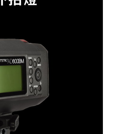
繳納相關費用。
否成功請以「AFTEE先享後付 」之結帳頁面顯示為準，若有關於
功／繳費後需取消欲退款等相關疑問，請聯繫「AFTEE先享後
援中心」
https://netprotections.freshdesk.com/support/home
項】
恩沛科技股份有限公司提供之「AFTEE先享後付」服務完成之
依本服務之必要範圍內提供個人資料，並將交易相關給付款項請
讓予恩沛科技股份有限公司。
個人資料處理事宜，請瀏覽以下網址：
ee.tw/terms/#terms3
年的使用者請事先徵得法定代理人或監護人之同意方可使用
E先享後付」，若未經同意申辦者引起之損失，本公司不負相關責
AFTEE先享後付」時，將依據個別帳號之用戶狀況，依本公司
核予不同之上限額度；若仍有額度不足之情形，本公司將視審查
用戶進行身份認證。
一人註冊多個帳號或使用他人資訊註冊。若發現惡意使用之情
科技股份有限公司將有權停止該用戶之使用額度並採取法律行