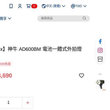
0
中文 (繁體)
TWD
獨享
ox】神牛 AD600BM 電池一體式外拍燈
399免運
,690