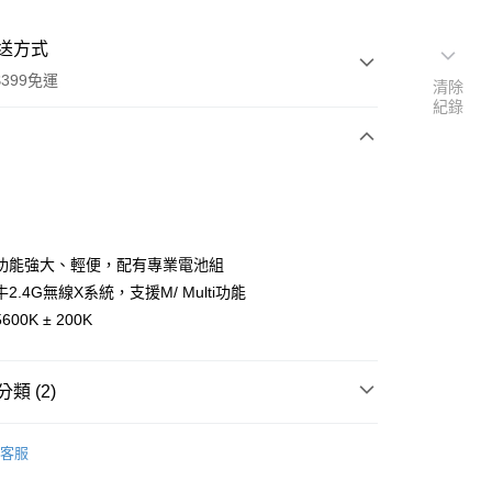
送方式
399免運
清除
紀錄
次付款
期付款
0 利率 每期
NT$6,230
21家銀行
功能強大、輕便，配有專業電池組
0 利率 每期
NT$3,115
21家銀行
庫商業銀行
第一商業銀行
2.4G無線X系統，支援M/ Multi功能
業銀行
彰化商業銀行
 0 利率 每期
NT$1,557
21家銀行
00K ± 200K
庫商業銀行
第一商業銀行
業儲蓄銀行
台北富邦商業銀行
業銀行
彰化商業銀行
庫商業銀行
第一商業銀行
華商業銀行
兆豐國際商業銀行
業儲蓄銀行
台北富邦商業銀行
業銀行
彰化商業銀行
小企業銀行
台中商業銀行
華商業銀行
兆豐國際商業銀行
類 (2)
業儲蓄銀行
台北富邦商業銀行
台灣）商業銀行
華泰商業銀行
小企業銀行
台中商業銀行
華商業銀行
兆豐國際商業銀行
業銀行
遠東國際商業銀行
品牌
Godox 神牛
台灣）商業銀行
華泰商業銀行
小企業銀行
台中商業銀行
業銀行
永豐商業銀行
客服
業銀行
遠東國際商業銀行
台灣）商業銀行
華泰商業銀行
備專區｜
補光燈/閃光燈
業銀行
星展（台灣）商業銀行
業銀行
永豐商業銀行
業銀行
遠東國際商業銀行