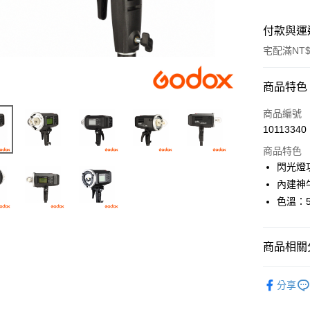
付款與運
宅配滿NT$
付款方式
商品特色
信用卡一
商品編號
10113340
信用卡分
商品特色
3 期 
閃光燈
6 期 
合作金
內建神牛
華南商
12 期
色溫：56
合作金
上海商
華南商
合作金
LINE Pay
國泰世
上海商
華南商
臺灣中
國泰世
商品相關分
Apple Pay
上海商
匯豐（
臺灣中
國泰世
聯邦商
燈光設備
匯豐（
街口支付
臺灣中
元大商
分享
聯邦商
匯豐（
｜燈光設
玉山商
悠遊付
元大商
聯邦商