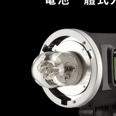
先享後付
※ 交易是
是否繳費成
付客戶支
【注意事
１．透過由
交易，需
求債權轉
２．關於
https://aft
３．未成
「AFTE
任。
４．使用「
即時審查
結果請求
５．嚴禁
形，恩沛
動。