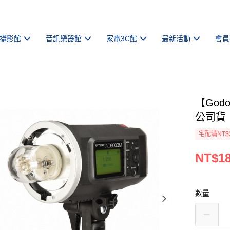
攝影館
音訊樂器館
家電3C館
最新活動
會員
【God
公司貨
宅配滿NT$
NT$18
數量