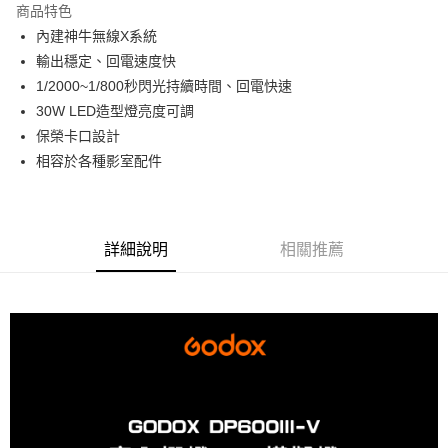
商品特色
6 期 0 利率 每期
NT$1,250
21家銀行
合作金庫商業銀行
第一商業銀行
內建神牛無線X系統
華南商業銀行
彰化商業銀行
12 期 0 利率 每期
NT$625
21家銀行
合作金庫商業銀行
第一商業銀行
輸出穩定、回電速度快
上海商業儲蓄銀行
台北富邦商業銀行
華南商業銀行
彰化商業銀行
合作金庫商業銀行
第一商業銀行
LINE Pay
國泰世華商業銀行
兆豐國際商業銀行
1/2000~1/800秒閃光持續時間、回電快速
上海商業儲蓄銀行
台北富邦商業銀行
華南商業銀行
彰化商業銀行
臺灣中小企業銀行
台中商業銀行
30W LED造型燈亮度可調
國泰世華商業銀行
兆豐國際商業銀行
Apple Pay
上海商業儲蓄銀行
台北富邦商業銀行
匯豐（台灣）商業銀行
華泰商業銀行
臺灣中小企業銀行
台中商業銀行
保榮卡口設計
國泰世華商業銀行
兆豐國際商業銀行
聯邦商業銀行
遠東國際商業銀行
匯豐（台灣）商業銀行
華泰商業銀行
街口支付
相容於各種影室配件
臺灣中小企業銀行
台中商業銀行
元大商業銀行
永豐商業銀行
聯邦商業銀行
遠東國際商業銀行
匯豐（台灣）商業銀行
華泰商業銀行
玉山商業銀行
星展（台灣）商業銀行
悠遊付
元大商業銀行
永豐商業銀行
聯邦商業銀行
遠東國際商業銀行
台新國際商業銀行
中國信託商業銀行
玉山商業銀行
星展（台灣）商業銀行
元大商業銀行
永豐商業銀行
台灣樂天信用卡公司
Google Pay
台新國際商業銀行
中國信託商業銀行
玉山商業銀行
星展（台灣）商業銀行
詳細說明
相關推薦
台灣樂天信用卡公司
台新國際商業銀行
中國信託商業銀行
全支付
台灣樂天信用卡公司
全盈+PAY
AFTEE先享後付
相關說明
【關於「AFTEE先享後付」】
ATM付款
AFTEE先享後付是「在收到商品之後才付款」的支付方式。 讓您購物簡單
便利好安心！
１．簡單：不需註冊會員、不需綁卡、不需儲值。