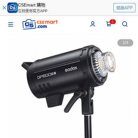
CSEmart 購物
開啟APP
立刻使用官方APP
0
1
/
4