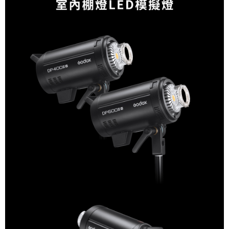
運送方式
２．便利：只要手機號碼，簡訊認證，即可結帳。
３．安心：先確認商品／服務後，再付款。
宅配
每筆NT$75，滿NT$399(含以上)免運費
【「AFTEE先享後付」結帳流程】
１．於結帳方式選擇「AFTEE先享後付」後，將跳轉至「AFTEE先享後付」
付款後門市自取
結帳頁面，進行簡訊認證並確認金額後，即可完成結帳。
２．訂單成立數日內，您將收到繳費通知簡訊。
免運費
３．收到繳費通知簡訊後14天內，點擊此簡訊中的連結，可透過四大超商／
ATM／網路銀行／等多元方式進行付款，方視為交易完成。
※ 請注意：結帳手續完成當下不需立刻繳費，但若您需要取消訂單，請聯絡
購買商品的店家。未經商家同意取消之訂單仍視為有效，需透過AFTEE先享
後付繳納相關費用。
※ 交易是否成功請以「AFTEE先享後付 」之結帳頁面顯示為準，若有關於
是否繳費成功／繳費後需取消欲退款等相關疑問，請聯繫「AFTEE先享後付
客戶支援中心」
https://netprotections.freshdesk.com/support/home
【注意事項】
１．透過由恩沛科技股份有限公司提供之「AFTEE先享後付」服務完成之交
易，需依本服務之必要範圍內提供個人資料，並將交易相關給付款項請求債
權轉讓予恩沛科技股份有限公司。
２．關於個人資料處理事宜，請瀏覽以下網址：
https://aftee.tw/terms/#terms3
３．未成年的使用者請事先徵得法定代理人或監護人之同意方可使用
「AFTEE先享後付」，若未經同意申辦者引起之損失，本公司不負相關責
任。