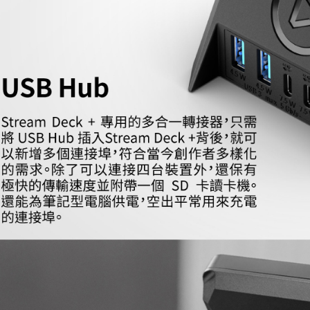
※ 請注意
7-11取貨
絡購買商品
先享後付
每筆NT$6
※ 交易是
是否繳費成
宅配
付客戶支
每筆NT$7
【注意事
付款後門
１．透過由
交易，需
免運費
求債權轉
２．關於
https://aft
３．未成
「AFTE
任。
４．使用「
即時審查
結果請求
５．嚴禁
形，恩沛
動。