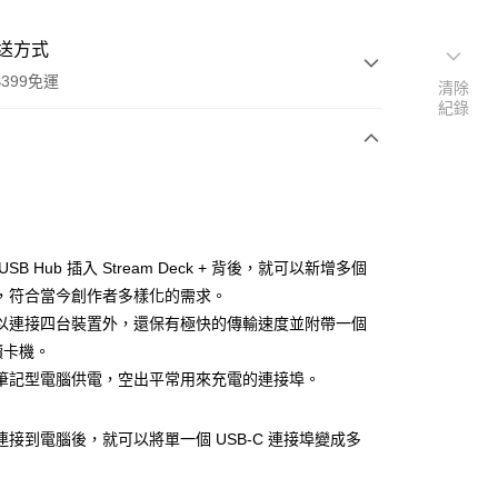
送方式
399免運
清除
紀錄
次付款
期付款
0 利率 每期
NT$696
21家銀行
USB Hub 插入 Stream Deck + 背後，就可以新增多個
0 利率 每期
NT$348
21家銀行
庫商業銀行
第一商業銀行
，符合當今創作者多樣化的需求。
業銀行
彰化商業銀行
 0 利率 每期
NT$174
21家銀行
以連接四台裝置外，還保有極快的傳輸速度並附帶一個
庫商業銀行
第一商業銀行
業儲蓄銀行
台北富邦商業銀行
業銀行
彰化商業銀行
讀卡機。
庫商業銀行
第一商業銀行
付款
華商業銀行
兆豐國際商業銀行
業儲蓄銀行
台北富邦商業銀行
筆記型電腦供電，空出平常用來充電的連接埠。
業銀行
彰化商業銀行
小企業銀行
台中商業銀行
華商業銀行
兆豐國際商業銀行
業儲蓄銀行
台北富邦商業銀行
台灣）商業銀行
華泰商業銀行
小企業銀行
台中商業銀行
華商業銀行
兆豐國際商業銀行
業銀行
遠東國際商業銀行
b 連接到電腦後，就可以將單一個 USB-C 連接埠變成多
台灣）商業銀行
華泰商業銀行
小企業銀行
台中商業銀行
業銀行
永豐商業銀行
業銀行
遠東國際商業銀行
台灣）商業銀行
華泰商業銀行
業銀行
星展（台灣）商業銀行
業銀行
永豐商業銀行
業銀行
遠東國際商業銀行