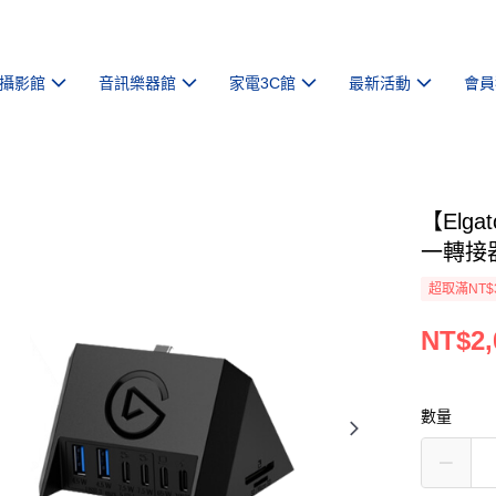
攝影館
音訊樂器館
家電3C館
最新活動
會員
【Elga
一轉接
超取滿NT$
NT$2,
數量