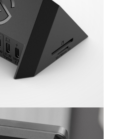
：結帳手續完成當下不需立刻繳費，但若您需要取消訂單，請聯
付款
的店家。未經商家同意取消之訂單仍視為有效，需透過AFTEE
繳納相關費用。
0，滿NT$399(含以上)免運費
否成功請以「AFTEE先享後付 」之結帳頁面顯示為準，若有關於
功／繳費後需取消欲退款等相關疑問，請聯繫「AFTEE先享後
援中心」
https://netprotections.freshdesk.com/support/home
5，滿NT$399(含以上)免運費
項】
市自取
恩沛科技股份有限公司提供之「AFTEE先享後付」服務完成之
依本服務之必要範圍內提供個人資料，並將交易相關給付款項請
讓予恩沛科技股份有限公司。
個人資料處理事宜，請瀏覽以下網址：
ee.tw/terms/#terms3
年的使用者請事先徵得法定代理人或監護人之同意方可使用
E先享後付」，若未經同意申辦者引起之損失，本公司不負相關責
AFTEE先享後付」時，將依據個別帳號之用戶狀況，依本公司
核予不同之上限額度；若仍有額度不足之情形，本公司將視審查
用戶進行身份認證。
一人註冊多個帳號或使用他人資訊註冊。若發現惡意使用之情
科技股份有限公司將有權停止該用戶之使用額度並採取法律行