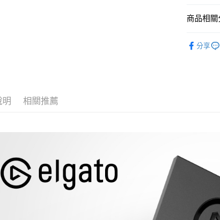
台新國
玉山商
元大商
台灣樂
悠遊付
台新國
商品相關分
玉山商
台灣樂
台新國
Google Pa
數位/3C品
台灣樂
分享
全支付
｜電競/3
全盈+PAY
Elgato 
AFTEE先
相關說明
說明
相關推薦
【關於「A
ATM付款
AFTEE
便利好安
１．簡單
２．便利
運送方式
３．安心
全家取貨
【「AFT
每筆NT$6
１．於結帳
付」結帳
萊爾富取
２．訂單
３．收到繳
每筆NT$6
／ATM／