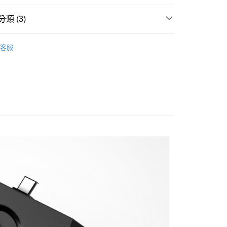
際商業銀行
中國信託商業銀行
業銀行
星展（台灣）商業銀行
業銀行
永豐商業銀行
天信用卡公司
際商業銀行
中國信託商業銀行
類 (3)
業銀行
星展（台灣）商業銀行
天信用卡公司
際商業銀行
中國信託商業銀行
y
牌
ELGATO
天信用卡公司
客服
C數位專區｜
直播設備/擷取卡
旗艦館
直播設備
享後付
FTEE先享後付」】
先享後付是「在收到商品之後才付款」的支付方式。 讓您購物簡單
心！
：不需註冊會員、不需綁卡、不需儲值。
：只要手機號碼，簡訊認證，即可結帳。
：先確認商品／服務後，再付款。
付款
EE先享後付」結帳流程】
0，滿NT$399(含以上)免運費
方式選擇「AFTEE先享後付」後，將跳轉至「AFTEE先享後
頁面，進行簡訊認證並確認金額後，即可完成結帳。
貨付款
成立數日內，您將收到繳費通知簡訊。
費通知簡訊後14天內，點擊此簡訊中的連結，可透過四大超商
0，滿NT$399(含以上)免運費
網路銀行／等多元方式進行付款，方視為交易完成。