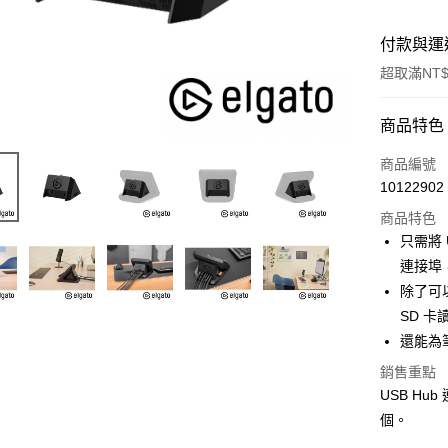
付款與運
超取滿NT$
付款方式
商品特色
信用卡一
商品編號
10122902
信用卡分
商品特色
3 期 
只需將 
6 期 
合作金
連接埠
華南商
12 期
除了可
合作金
上海商
華南商
SD 卡
合作金
超商取貨
國泰世
上海商
還能為
華南商
臺灣中
國泰世
LINE Pay
上海商
匯豐（
銷售重點
臺灣中
國泰世
聯邦商
USB Hu
匯豐（
Apple Pay
臺灣中
元大商
聯邦商
個。
匯豐（
玉山商
街口支付
元大商
聯邦商