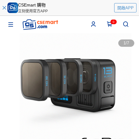
CSEmart 購物
開啟APP
立刻使用官方APP
0
1
/
7