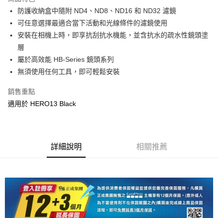
6 期 0 利率 每期
NT$515
21家銀行
合作金庫商業銀行
第一商業銀行
防護收納盒中隨附 ND4、ND8、ND16 和 ND32 濾鏡
華南商業銀行
彰化商業銀行
12 期 0 利率 每期
NT$257
21家銀行
合作金庫商業銀行
第一商業銀行
可任意選擇最適合當下活動和光線條件的濾鏡使用
上海商業儲蓄銀行
台北富邦商業銀行
華南商業銀行
彰化商業銀行
合作金庫商業銀行
第一商業銀行
超商取貨付款
國泰世華商業銀行
兆豐國際商業銀行
安裝在相機上時，即享抗刮抗水機能，並含抗水的疏水性鏡頭塗
上海商業儲蓄銀行
台北富邦商業銀行
華南商業銀行
彰化商業銀行
臺灣中小企業銀行
台中商業銀行
層
國泰世華商業銀行
兆豐國際商業銀行
LINE Pay
上海商業儲蓄銀行
台北富邦商業銀行
匯豐（台灣）商業銀行
華泰商業銀行
臺灣中小企業銀行
台中商業銀行
屬於高效能 HB-Series 鏡頭系列
國泰世華商業銀行
兆豐國際商業銀行
聯邦商業銀行
遠東國際商業銀行
匯豐（台灣）商業銀行
華泰商業銀行
Apple Pay
無須使用任何工具，即可輕鬆安裝
臺灣中小企業銀行
台中商業銀行
元大商業銀行
永豐商業銀行
聯邦商業銀行
遠東國際商業銀行
匯豐（台灣）商業銀行
華泰商業銀行
玉山商業銀行
星展（台灣）商業銀行
街口支付
元大商業銀行
永豐商業銀行
銷售重點
聯邦商業銀行
遠東國際商業銀行
台新國際商業銀行
中國信託商業銀行
玉山商業銀行
星展（台灣）商業銀行
適用於 HERO13 Black
元大商業銀行
永豐商業銀行
台灣樂天信用卡公司
悠遊付
台新國際商業銀行
中國信託商業銀行
玉山商業銀行
星展（台灣）商業銀行
台灣樂天信用卡公司
台新國際商業銀行
中國信託商業銀行
Google Pay
台灣樂天信用卡公司
全支付
詳細說明
相關推薦
全盈+PAY
AFTEE先享後付
相關說明
【關於「AFTEE先享後付」】
ATM付款
AFTEE先享後付是「在收到商品之後才付款」的支付方式。 讓您購物簡單