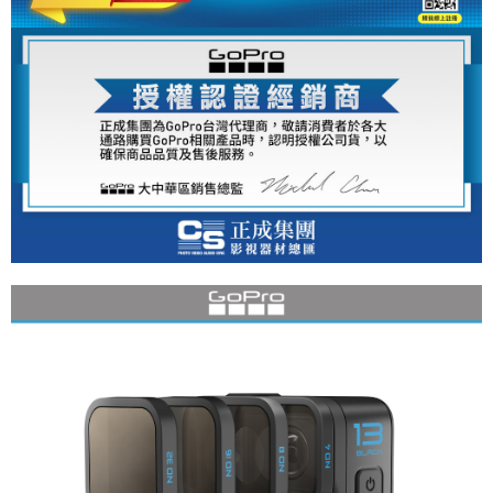
便利好安心！
１．簡單：不需註冊會員、不需綁卡、不需儲值。
運送方式
２．便利：只要手機號碼，簡訊認證，即可結帳。
３．安心：先確認商品／服務後，再付款。
全家取貨付款
每筆NT$60，滿NT$399(含以上)免運費
【「AFTEE先享後付」結帳流程】
１．於結帳方式選擇「AFTEE先享後付」後，將跳轉至「AFTEE先享後付」
萊爾富取貨付款
結帳頁面，進行簡訊認證並確認金額後，即可完成結帳。
２．訂單成立數日內，您將收到繳費通知簡訊。
每筆NT$60，滿NT$399(含以上)免運費
３．收到繳費通知簡訊後14天內，點擊此簡訊中的連結，可透過四大超商／
ATM／網路銀行／等多元方式進行付款，方視為交易完成。
7-11取貨付款
※ 請注意：結帳手續完成當下不需立刻繳費，但若您需要取消訂單，請聯絡
每筆NT$60，滿NT$399(含以上)免運費
購買商品的店家。未經商家同意取消之訂單仍視為有效，需透過AFTEE先享
後付繳納相關費用。
宅配
※ 交易是否成功請以「AFTEE先享後付 」之結帳頁面顯示為準，若有關於
是否繳費成功／繳費後需取消欲退款等相關疑問，請聯繫「AFTEE先享後付
每筆NT$75，滿NT$399(含以上)免運費
客戶支援中心」
https://netprotections.freshdesk.com/support/home
付款後門市自取
【注意事項】
１．透過由恩沛科技股份有限公司提供之「AFTEE先享後付」服務完成之交
免運費
易，需依本服務之必要範圍內提供個人資料，並將交易相關給付款項請求債
權轉讓予恩沛科技股份有限公司。
２．關於個人資料處理事宜，請瀏覽以下網址：
https://aftee.tw/terms/#terms3
３．未成年的使用者請事先徵得法定代理人或監護人之同意方可使用