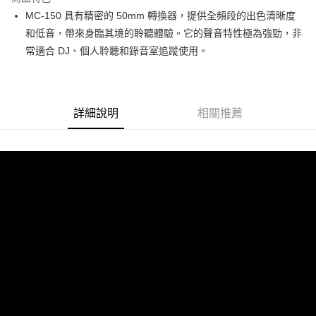
6 期 0 利率 每期
NT$483
21家銀行
合作金庫商業銀行
第一商業銀行
MC-150 具有精密的 50mm 轉換器，提供全頻段的出色清晰度
華南商業銀行
彰化商業銀行
12 期 0 利率 每期
NT$241
21家銀行
合作金庫商業銀行
第一商業銀行
和低音，帶來身臨其境的聆聽體驗。它的聲音特性極為強勁，非
上海商業儲蓄銀行
台北富邦商業銀行
華南商業銀行
彰化商業銀行
合作金庫商業銀行
第一商業銀行
超商取貨付款
國泰世華商業銀行
兆豐國際商業銀行
常適合 DJ、個人聆聽和錄音室追蹤使用。
上海商業儲蓄銀行
台北富邦商業銀行
華南商業銀行
彰化商業銀行
臺灣中小企業銀行
台中商業銀行
國泰世華商業銀行
兆豐國際商業銀行
LINE Pay
上海商業儲蓄銀行
台北富邦商業銀行
匯豐（台灣）商業銀行
華泰商業銀行
臺灣中小企業銀行
台中商業銀行
國泰世華商業銀行
兆豐國際商業銀行
聯邦商業銀行
遠東國際商業銀行
匯豐（台灣）商業銀行
華泰商業銀行
Apple Pay
臺灣中小企業銀行
台中商業銀行
元大商業銀行
永豐商業銀行
詳細說明
相關推薦
聯邦商業銀行
遠東國際商業銀行
匯豐（台灣）商業銀行
華泰商業銀行
玉山商業銀行
星展（台灣）商業銀行
街口支付
元大商業銀行
永豐商業銀行
聯邦商業銀行
遠東國際商業銀行
台新國際商業銀行
中國信託商業銀行
玉山商業銀行
星展（台灣）商業銀行
元大商業銀行
永豐商業銀行
台灣樂天信用卡公司
悠遊付
台新國際商業銀行
中國信託商業銀行
玉山商業銀行
星展（台灣）商業銀行
台灣樂天信用卡公司
台新國際商業銀行
中國信託商業銀行
Google Pay
台灣樂天信用卡公司
全支付
全盈+PAY
AFTEE先享後付
相關說明
【關於「AFTEE先享後付」】
ATM付款
AFTEE先享後付是「在收到商品之後才付款」的支付方式。 讓您購物簡單