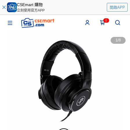
CSEmart 購物
開啟APP
立刻使用官方APP
0
1
/
8