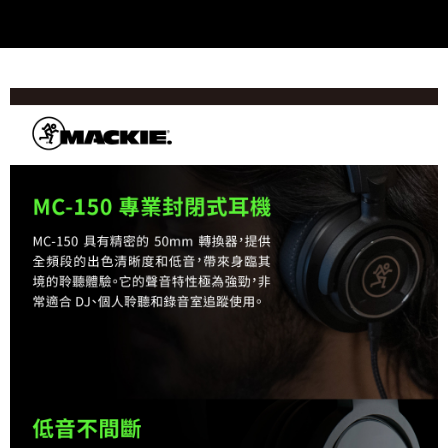
便利好安心！
１．簡單：不需註冊會員、不需綁卡、不需儲值。
運送方式
２．便利：只要手機號碼，簡訊認證，即可結帳。
３．安心：先確認商品／服務後，再付款。
全家取貨付款
每筆NT$60，滿NT$399(含以上)免運費
【「AFTEE先享後付」結帳流程】
１．於結帳方式選擇「AFTEE先享後付」後，將跳轉至「AFTEE先享後付」
萊爾富取貨付款
結帳頁面，進行簡訊認證並確認金額後，即可完成結帳。
２．訂單成立數日內，您將收到繳費通知簡訊。
每筆NT$60，滿NT$399(含以上)免運費
３．收到繳費通知簡訊後14天內，點擊此簡訊中的連結，可透過四大超商／
ATM／網路銀行／等多元方式進行付款，方視為交易完成。
7-11取貨付款
※ 請注意：結帳手續完成當下不需立刻繳費，但若您需要取消訂單，請聯絡
每筆NT$60，滿NT$399(含以上)免運費
購買商品的店家。未經商家同意取消之訂單仍視為有效，需透過AFTEE先享
後付繳納相關費用。
宅配
※ 交易是否成功請以「AFTEE先享後付 」之結帳頁面顯示為準，若有關於
是否繳費成功／繳費後需取消欲退款等相關疑問，請聯繫「AFTEE先享後付
每筆NT$75，滿NT$399(含以上)免運費
客戶支援中心」
https://netprotections.freshdesk.com/support/home
付款後門市自取
【注意事項】
１．透過由恩沛科技股份有限公司提供之「AFTEE先享後付」服務完成之交
免運費
易，需依本服務之必要範圍內提供個人資料，並將交易相關給付款項請求債
權轉讓予恩沛科技股份有限公司。
２．關於個人資料處理事宜，請瀏覽以下網址：
https://aftee.tw/terms/#terms3
３．未成年的使用者請事先徵得法定代理人或監護人之同意方可使用