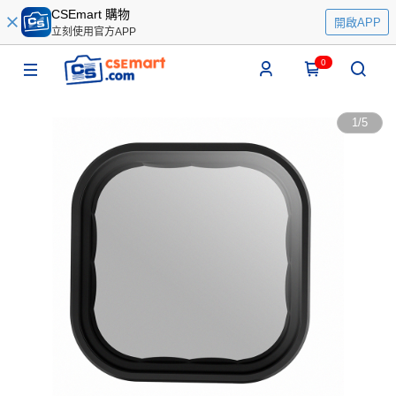
CSEmart 購物
開啟APP
立刻使用官方APP
0
1
/
5