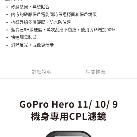
6 期 0 利率 每期
NT$53
21家銀行
合作金庫商業銀行
第一商業銀行
矽膠墊圈，無縫貼合
華南商業銀行
彰化商業銀行
12 期 0 利率 每期
NT$26
21家銀行
合作金庫商業銀行
第一商業銀行
内嵌的矽膠保戶電能同時保證穩固和保戶鏡頭
上海商業儲蓄銀行
台北富邦商業銀行
華南商業銀行
彰化商業銀行
合作金庫商業銀行
第一商業銀行
超商取貨付款
國泰世華商業銀行
兆豐國際商業銀行
抗紅外線多層鍍膜、防水防油污
上海商業儲蓄銀行
台北富邦商業銀行
華南商業銀行
彰化商業銀行
臺灣中小企業銀行
台中商業銀行
藍寶石9H級硬度，萬次刮磨不留痕，使用壽命增加90%
國泰世華商業銀行
兆豐國際商業銀行
LINE Pay
上海商業儲蓄銀行
台北富邦商業銀行
匯豐（台灣）商業銀行
華泰商業銀行
臺灣中小企業銀行
台中商業銀行
快速簡易裝卸
國泰世華商業銀行
兆豐國際商業銀行
聯邦商業銀行
遠東國際商業銀行
匯豐（台灣）商業銀行
華泰商業銀行
Apple Pay
消除反光，成像更清晰
臺灣中小企業銀行
台中商業銀行
元大商業銀行
永豐商業銀行
聯邦商業銀行
遠東國際商業銀行
匯豐（台灣）商業銀行
華泰商業銀行
玉山商業銀行
星展（台灣）商業銀行
街口支付
元大商業銀行
永豐商業銀行
聯邦商業銀行
遠東國際商業銀行
台新國際商業銀行
中國信託商業銀行
玉山商業銀行
星展（台灣）商業銀行
元大商業銀行
永豐商業銀行
台灣樂天信用卡公司
悠遊付
台新國際商業銀行
中國信託商業銀行
玉山商業銀行
星展（台灣）商業銀行
詳細說明
相關推薦
台灣樂天信用卡公司
台新國際商業銀行
中國信託商業銀行
Google Pay
台灣樂天信用卡公司
全支付
全盈+PAY
AFTEE先享後付
相關說明
【關於「AFTEE先享後付」】
ATM付款
AFTEE先享後付是「在收到商品之後才付款」的支付方式。 讓您購物簡單