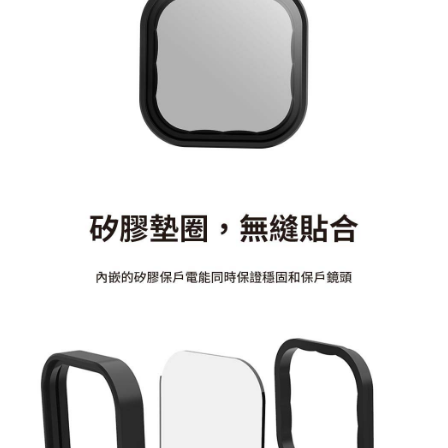
便利好安心！
１．簡單：不需註冊會員、不需綁卡、不需儲值。
運送方式
２．便利：只要手機號碼，簡訊認證，即可結帳。
３．安心：先確認商品／服務後，再付款。
全家取貨付款
每筆NT$60，滿NT$399(含以上)免運費
【「AFTEE先享後付」結帳流程】
１．於結帳方式選擇「AFTEE先享後付」後，將跳轉至「AFTEE先享後付」
萊爾富取貨付款
結帳頁面，進行簡訊認證並確認金額後，即可完成結帳。
２．訂單成立數日內，您將收到繳費通知簡訊。
每筆NT$60，滿NT$399(含以上)免運費
３．收到繳費通知簡訊後14天內，點擊此簡訊中的連結，可透過四大超商／
ATM／網路銀行／等多元方式進行付款，方視為交易完成。
7-11取貨付款
※ 請注意：結帳手續完成當下不需立刻繳費，但若您需要取消訂單，請聯絡
每筆NT$60，滿NT$399(含以上)免運費
購買商品的店家。未經商家同意取消之訂單仍視為有效，需透過AFTEE先享
後付繳納相關費用。
宅配
※ 交易是否成功請以「AFTEE先享後付 」之結帳頁面顯示為準，若有關於
是否繳費成功／繳費後需取消欲退款等相關疑問，請聯繫「AFTEE先享後付
每筆NT$75，滿NT$399(含以上)免運費
客戶支援中心」
https://netprotections.freshdesk.com/support/home
付款後門市自取
【注意事項】
１．透過由恩沛科技股份有限公司提供之「AFTEE先享後付」服務完成之交
免運費
易，需依本服務之必要範圍內提供個人資料，並將交易相關給付款項請求債
權轉讓予恩沛科技股份有限公司。
２．關於個人資料處理事宜，請瀏覽以下網址：
https://aftee.tw/terms/#terms3
３．未成年的使用者請事先徵得法定代理人或監護人之同意方可使用