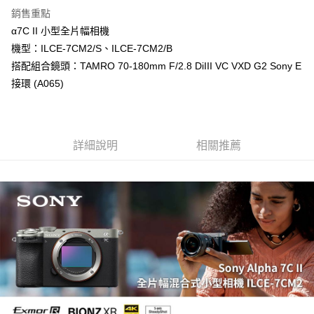
AFTEE先享後付
銷售重點
相關說明
α7C II 小型全片幅相機
【關於「AFTEE先享後付」】
機型：ILCE-7CM2/S、ILCE-7CM2/B
ATM付款
AFTEE先享後付是「在收到商品之後才付款」的支付方式。 讓您購物簡單
搭配組合鏡頭：TAMRO 70-180mm F/2.8 DiIII VC VXD G2 Sony E
便利好安心！
１．簡單：不需註冊會員、不需綁卡、不需儲值。
接環 (A065)
運送方式
２．便利：只要手機號碼，簡訊認證，即可結帳。
３．安心：先確認商品／服務後，再付款。
宅配
每筆NT$75，滿NT$399(含以上)免運費
【「AFTEE先享後付」結帳流程】
１．於結帳方式選擇「AFTEE先享後付」後，將跳轉至「AFTEE先享後付」
詳細說明
相關推薦
付款後門市自取
結帳頁面，進行簡訊認證並確認金額後，即可完成結帳。
２．訂單成立數日內，您將收到繳費通知簡訊。
免運費
３．收到繳費通知簡訊後14天內，點擊此簡訊中的連結，可透過四大超商／
ATM／網路銀行／等多元方式進行付款，方視為交易完成。
※ 請注意：結帳手續完成當下不需立刻繳費，但若您需要取消訂單，請聯絡
購買商品的店家。未經商家同意取消之訂單仍視為有效，需透過AFTEE先享
後付繳納相關費用。
※ 交易是否成功請以「AFTEE先享後付 」之結帳頁面顯示為準，若有關於
是否繳費成功／繳費後需取消欲退款等相關疑問，請聯繫「AFTEE先享後付
客戶支援中心」
https://netprotections.freshdesk.com/support/home
【注意事項】
１．透過由恩沛科技股份有限公司提供之「AFTEE先享後付」服務完成之交