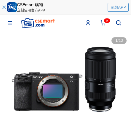
CSEmart 購物
開啟APP
立刻使用官方APP
0
1
/
10