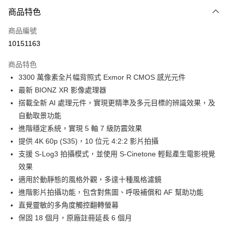
付款方式
商品特色
信用卡一次付款
商品編號
信用卡分期付款
10151163
3 期 0 利率 每期
NT$30,666
21家銀行
商品特色
6 期 0 利率 每期
NT$15,333
21家銀行
合作金庫商業銀行
第一商業銀行
3300 萬像素全片幅背照式 Exmor R CMOS 感光元件
華南商業銀行
彰化商業銀行
12 期 0 利率 每期
NT$7,666
21家銀行
合作金庫商業銀行
第一商業銀行
最新 BIONZ XR 影像處理器
上海商業儲蓄銀行
台北富邦商業銀行
華南商業銀行
彰化商業銀行
合作金庫商業銀行
第一商業銀行
LINE Pay
國泰世華商業銀行
兆豐國際商業銀行
搭載全新 AI 處理元件，實現更精準及多元目標的辨識效果，及
上海商業儲蓄銀行
台北富邦商業銀行
華南商業銀行
彰化商業銀行
臺灣中小企業銀行
台中商業銀行
自動取景功能
國泰世華商業銀行
兆豐國際商業銀行
Apple Pay
上海商業儲蓄銀行
台北富邦商業銀行
匯豐（台灣）商業銀行
華泰商業銀行
臺灣中小企業銀行
台中商業銀行
進階穩定系統，實現 5 軸 7 級防震效果
國泰世華商業銀行
兆豐國際商業銀行
聯邦商業銀行
遠東國際商業銀行
匯豐（台灣）商業銀行
華泰商業銀行
街口支付
提供 4K 60p (S35)，10 位元 4:2:2 影片拍攝
臺灣中小企業銀行
台中商業銀行
元大商業銀行
永豐商業銀行
聯邦商業銀行
遠東國際商業銀行
匯豐（台灣）商業銀行
華泰商業銀行
支援 S-Log3 拍攝模式，並使用 S-Cinetone 輕鬆產生電影視覺
玉山商業銀行
星展（台灣）商業銀行
悠遊付
元大商業銀行
永豐商業銀行
聯邦商業銀行
遠東國際商業銀行
效果
台新國際商業銀行
中國信託商業銀行
玉山商業銀行
星展（台灣）商業銀行
元大商業銀行
永豐商業銀行
台灣樂天信用卡公司
Google Pay
適用於動靜態的風格外觀，多達十種風格濾鏡
台新國際商業銀行
中國信託商業銀行
玉山商業銀行
星展（台灣）商業銀行
進階影片拍攝功能，包含對焦圖、呼吸補償和 AF 幫助功能
台灣樂天信用卡公司
台新國際商業銀行
中國信託商業銀行
全支付
直覺靈敏的多角度觸控翻轉螢幕
台灣樂天信用卡公司
全盈+PAY
保固 18 個月，原廠註冊延長 6 個月