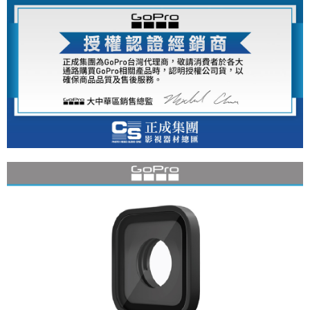
便利好安心！
１．簡單：不需註冊會員、不需綁卡、不需儲值。
運送方式
２．便利：只要手機號碼，簡訊認證，即可結帳。
３．安心：先確認商品／服務後，再付款。
全家取貨付款
每筆NT$60，滿NT$399(含以上)免運費
【「AFTEE先享後付」結帳流程】
１．於結帳方式選擇「AFTEE先享後付」後，將跳轉至「AFTEE先享後付」
萊爾富取貨付款
結帳頁面，進行簡訊認證並確認金額後，即可完成結帳。
２．訂單成立數日內，您將收到繳費通知簡訊。
每筆NT$60，滿NT$399(含以上)免運費
３．收到繳費通知簡訊後14天內，點擊此簡訊中的連結，可透過四大超商／
ATM／網路銀行／等多元方式進行付款，方視為交易完成。
7-11取貨付款
※ 請注意：結帳手續完成當下不需立刻繳費，但若您需要取消訂單，請聯絡
每筆NT$60，滿NT$399(含以上)免運費
購買商品的店家。未經商家同意取消之訂單仍視為有效，需透過AFTEE先享
後付繳納相關費用。
宅配
※ 交易是否成功請以「AFTEE先享後付 」之結帳頁面顯示為準，若有關於
是否繳費成功／繳費後需取消欲退款等相關疑問，請聯繫「AFTEE先享後付
每筆NT$75，滿NT$399(含以上)免運費
客戶支援中心」
https://netprotections.freshdesk.com/support/home
付款後門市自取
【注意事項】
１．透過由恩沛科技股份有限公司提供之「AFTEE先享後付」服務完成之交
免運費
易，需依本服務之必要範圍內提供個人資料，並將交易相關給付款項請求債
權轉讓予恩沛科技股份有限公司。
２．關於個人資料處理事宜，請瀏覽以下網址：
https://aftee.tw/terms/#terms3
３．未成年的使用者請事先徵得法定代理人或監護人之同意方可使用