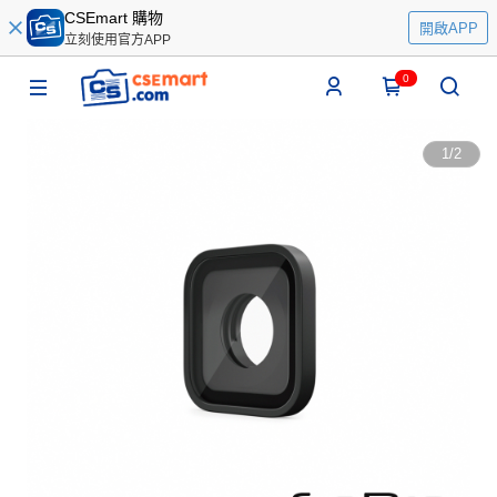
CSEmart 購物
開啟APP
立刻使用官方APP
0
1
/
2