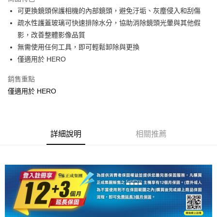
6 期 0 利率 每期
NT$165
21家銀行
合作金庫商業銀行
第一商業銀行
可更換鏡頭保護相機的內部鏡頭，避免汙垢、灰塵侵入和刮傷
華南商業銀行
彰化商業銀行
12 期 0 利率 每期
NT$82
21家銀行
合作金庫商業銀行
第一商業銀行
疏水性護蓋玻璃可快速排除水分，協助消除鏡頭光暈與其他假
上海商業儲蓄銀行
台北富邦商業銀行
華南商業銀行
彰化商業銀行
合作金庫商業銀行
第一商業銀行
超商取貨付款
國泰世華商業銀行
兆豐國際商業銀行
影，改善整體影像品質
上海商業儲蓄銀行
台北富邦商業銀行
華南商業銀行
彰化商業銀行
臺灣中小企業銀行
台中商業銀行
無需使用任何工具，即可輕鬆卸除與更換
國泰世華商業銀行
兆豐國際商業銀行
LINE Pay
上海商業儲蓄銀行
台北富邦商業銀行
匯豐（台灣）商業銀行
華泰商業銀行
臺灣中小企業銀行
台中商業銀行
僅適用於 HERO
國泰世華商業銀行
兆豐國際商業銀行
聯邦商業銀行
遠東國際商業銀行
匯豐（台灣）商業銀行
華泰商業銀行
Apple Pay
臺灣中小企業銀行
台中商業銀行
元大商業銀行
永豐商業銀行
銷售重點
聯邦商業銀行
遠東國際商業銀行
匯豐（台灣）商業銀行
華泰商業銀行
玉山商業銀行
星展（台灣）商業銀行
街口支付
元大商業銀行
永豐商業銀行
僅適用於 HERO
聯邦商業銀行
遠東國際商業銀行
台新國際商業銀行
中國信託商業銀行
玉山商業銀行
星展（台灣）商業銀行
元大商業銀行
永豐商業銀行
台灣樂天信用卡公司
悠遊付
台新國際商業銀行
中國信託商業銀行
玉山商業銀行
星展（台灣）商業銀行
台灣樂天信用卡公司
台新國際商業銀行
中國信託商業銀行
Google Pay
台灣樂天信用卡公司
詳細說明
相關推薦
全支付
全盈+PAY
AFTEE先享後付
相關說明
【關於「AFTEE先享後付」】
ATM付款
AFTEE先享後付是「在收到商品之後才付款」的支付方式。 讓您購物簡單