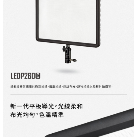
便利好安心！
１．簡單：不需註冊會員、不需綁卡、不需儲值。
運送方式
２．便利：只要手機號碼，簡訊認證，即可結帳。
３．安心：先確認商品／服務後，再付款。
宅配
每筆NT$75，滿NT$399(含以上)免運費
【「AFTEE先享後付」結帳流程】
１．於結帳方式選擇「AFTEE先享後付」後，將跳轉至「AFTEE先享後付」
付款後門市自取
結帳頁面，進行簡訊認證並確認金額後，即可完成結帳。
２．訂單成立數日內，您將收到繳費通知簡訊。
免運費
３．收到繳費通知簡訊後14天內，點擊此簡訊中的連結，可透過四大超商／
ATM／網路銀行／等多元方式進行付款，方視為交易完成。
※ 請注意：結帳手續完成當下不需立刻繳費，但若您需要取消訂單，請聯絡
購買商品的店家。未經商家同意取消之訂單仍視為有效，需透過AFTEE先享
後付繳納相關費用。
※ 交易是否成功請以「AFTEE先享後付 」之結帳頁面顯示為準，若有關於
是否繳費成功／繳費後需取消欲退款等相關疑問，請聯繫「AFTEE先享後付
客戶支援中心」
https://netprotections.freshdesk.com/support/home
【注意事項】
１．透過由恩沛科技股份有限公司提供之「AFTEE先享後付」服務完成之交
易，需依本服務之必要範圍內提供個人資料，並將交易相關給付款項請求債
權轉讓予恩沛科技股份有限公司。
２．關於個人資料處理事宜，請瀏覽以下網址：
https://aftee.tw/terms/#terms3
３．未成年的使用者請事先徵得法定代理人或監護人之同意方可使用