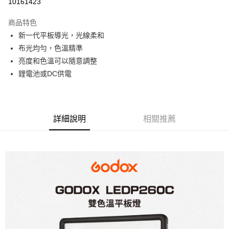
10161423
3 期 0 利率 每期
NT$730
21家銀行
商品特色
6 期 0 利率 每期
NT$365
21家銀行
合作金庫商業銀行
第一商業銀行
新一代平板導光，光線柔和
華南商業銀行
彰化商業銀行
12 期 0 利率 每期
NT$182
21家銀行
合作金庫商業銀行
第一商業銀行
布光均勻，色溫精準
上海商業儲蓄銀行
台北富邦商業銀行
華南商業銀行
彰化商業銀行
合作金庫商業銀行
第一商業銀行
LINE Pay
國泰世華商業銀行
兆豐國際商業銀行
亮度和色溫可以隨意調整
上海商業儲蓄銀行
台北富邦商業銀行
華南商業銀行
彰化商業銀行
臺灣中小企業銀行
台中商業銀行
鋰電池或DC供電
國泰世華商業銀行
兆豐國際商業銀行
Apple Pay
上海商業儲蓄銀行
台北富邦商業銀行
匯豐（台灣）商業銀行
華泰商業銀行
臺灣中小企業銀行
台中商業銀行
國泰世華商業銀行
兆豐國際商業銀行
聯邦商業銀行
遠東國際商業銀行
匯豐（台灣）商業銀行
華泰商業銀行
街口支付
臺灣中小企業銀行
台中商業銀行
元大商業銀行
永豐商業銀行
聯邦商業銀行
遠東國際商業銀行
匯豐（台灣）商業銀行
華泰商業銀行
玉山商業銀行
星展（台灣）商業銀行
悠遊付
元大商業銀行
永豐商業銀行
詳細說明
相關推薦
聯邦商業銀行
遠東國際商業銀行
台新國際商業銀行
中國信託商業銀行
玉山商業銀行
星展（台灣）商業銀行
元大商業銀行
永豐商業銀行
台灣樂天信用卡公司
Google Pay
台新國際商業銀行
中國信託商業銀行
玉山商業銀行
星展（台灣）商業銀行
台灣樂天信用卡公司
台新國際商業銀行
中國信託商業銀行
全支付
台灣樂天信用卡公司
全盈+PAY
AFTEE先享後付
相關說明
【關於「AFTEE先享後付」】
ATM付款
AFTEE先享後付是「在收到商品之後才付款」的支付方式。 讓您購物簡單