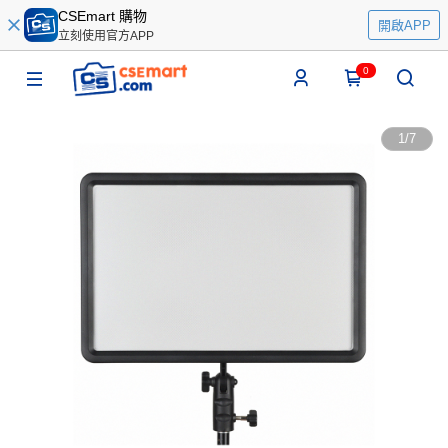
CSEmart 購物
開啟APP
立刻使用官方APP
0
1
/
7