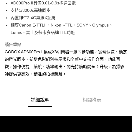
AD600Pro II具備0.01-0.9s極速回電
華南商業銀行
彰化商業銀行
12 期 0 利率 每期
NT$2,083
21家銀行
合作金庫商業銀行
第一商業銀行
支持1/8000s高速同步
上海商業儲蓄銀行
台北富邦商業銀行
華南商業銀行
彰化商業銀行
合作金庫商業銀行
第一商業銀行
LINE Pay
國泰世華商業銀行
兆豐國際商業銀行
內置神牛2.4G無線X系統
上海商業儲蓄銀行
台北富邦商業銀行
華南商業銀行
彰化商業銀行
臺灣中小企業銀行
台中商業銀行
相容Canon E-TTLII、Nikon i-TTL、SONY、Olympus、
國泰世華商業銀行
兆豐國際商業銀行
Apple Pay
上海商業儲蓄銀行
台北富邦商業銀行
匯豐（台灣）商業銀行
華泰商業銀行
臺灣中小企業銀行
台中商業銀行
Lumix、富士及徠卡多品牌TTL功能
國泰世華商業銀行
兆豐國際商業銀行
聯邦商業銀行
遠東國際商業銀行
匯豐（台灣）商業銀行
華泰商業銀行
街口支付
臺灣中小企業銀行
台中商業銀行
元大商業銀行
永豐商業銀行
銷售重點
聯邦商業銀行
遠東國際商業銀行
匯豐（台灣）商業銀行
華泰商業銀行
玉山商業銀行
星展（台灣）商業銀行
悠遊付
元大商業銀行
永豐商業銀行
GODOX AD600Pro II集成X3引閃器一鍵同步功能，實現快速、穩定
聯邦商業銀行
遠東國際商業銀行
台新國際商業銀行
中國信託商業銀行
玉山商業銀行
星展（台灣）商業銀行
的燈光同步。新增色彩組別指示燈和全新中文操作介面，功能直
元大商業銀行
永豐商業銀行
台灣樂天信用卡公司
Google Pay
台新國際商業銀行
中國信託商業銀行
玉山商業銀行
星展（台灣）商業銀行
觀，操作便捷。續航、功率輸出、閃光持續時間全面升級，為攝影
台灣樂天信用卡公司
台新國際商業銀行
中國信託商業銀行
全支付
師提供更高效、精准的拍攝體驗。
台灣樂天信用卡公司
全盈+PAY
AFTEE先享後付
詳細說明
相關推薦
相關說明
【關於「AFTEE先享後付」】
ATM付款
AFTEE先享後付是「在收到商品之後才付款」的支付方式。 讓您購物簡單
便利好安心！
１．簡單：不需註冊會員、不需綁卡、不需儲值。
運送方式
２．便利：只要手機號碼，簡訊認證，即可結帳。