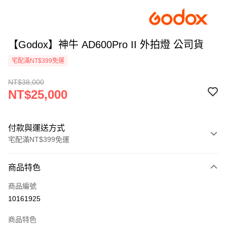
【Godox】神牛 AD600Pro II 外拍燈 公司貨
宅配滿NT$399免運
NT$38,000
NT$25,000
付款與運送方式
宅配滿NT$399免運
付款方式
商品特色
信用卡一次付款
商品編號
信用卡分期付款
10161925
3 期 0 利率 每期
NT$8,333
21家銀行
商品特色
6 期 0 利率 每期
NT$4,166
21家銀行
合作金庫商業銀行
第一商業銀行