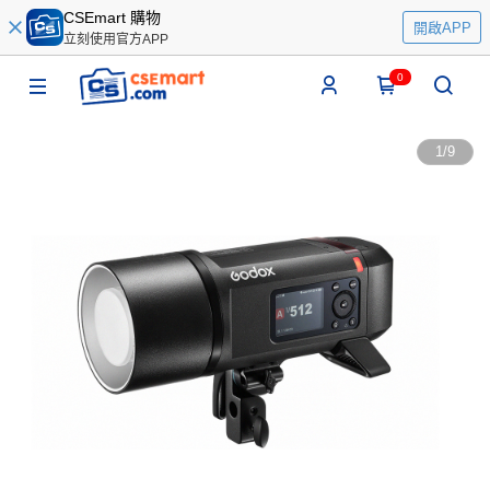
CSEmart 購物
開啟APP
立刻使用官方APP
0
1
/
9