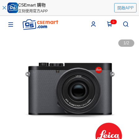
CSEmart 購物
開啟APP
立刻使用官方APP
0
1
/
2