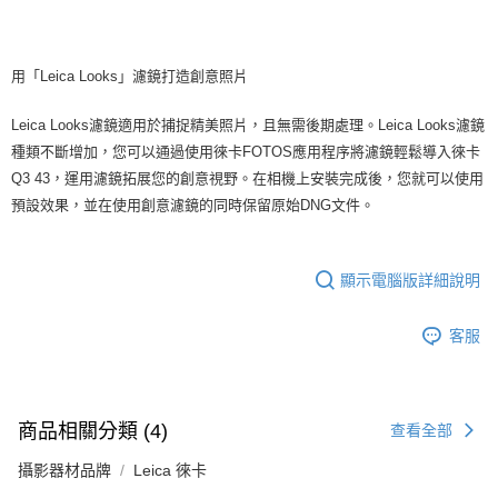
用「Leica Looks」濾鏡打造創意照片
Leica Looks濾鏡適用於捕捉精美照片，且無需後期處理。Leica Looks濾鏡
種類不斷增加，您可以通過使用徠卡FOTOS應用程序將濾鏡輕鬆導入徠卡
Q3 43，運用濾鏡拓展您的創意視野。在相機上安裝完成後，您就可以使用
預設效果，並在使用創意濾鏡的同時保留原始DNG文件。
顯示電腦版詳細說明
客服
商品相關分類 (4)
查看全部
攝影器材品牌
Leica 徠卡