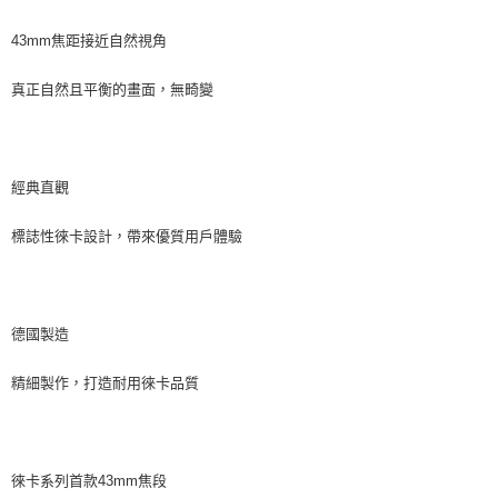
43mm焦距接近自然視角
真正自然且平衡的畫面，無畸變
經典直觀
標誌性徠卡設計，帶來優質用戶體驗
德國製造
精細製作，打造耐用徠卡品質
徠卡系列首款43mm焦段