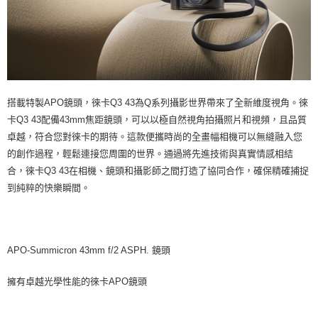
搭載特製APO鏡頭，徠卡Q3 43為Q系列攝影世界帶來了全新維度視角。徠
卡Q3 43配備43mm焦距鏡頭，可以以極自然視角拍攝照片和視頻，且品質
卓越，符合您對徠卡的期待。這款便攜時尚的全畫幅相機可以無縫融入您
的創作過程，輕鬆連接您周圍的世界。通過將先進技術與真實情感相結
合，徠卡Q3 43在相機、鏡頭和攝影師之間打造了協同合作，確保精確捕捉
到純粹的快樂瞬間。
APO-Summicron 43mm f/2 ASPH. 鏡頭
擁有卓越光學性能的徠卡APO鏡頭