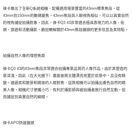
徠卡推出了全新Q系統相機，配備適用場景豐富的43mm標準焦段，從
43mm到150mm的數碼變焦。43mm焦段與人眼視角相似，可以以真實自然
的視角捕捉拍攝對象。因此，徠卡Q3 43非常適合極具表現力的人像、街
頭、旅遊和活動攝影。歡迎瞭解關於43mm焦段鏡頭的更多信息及其特點。
拍攝自然人像的理想焦距
徠卡Q3 43的43mm焦段非常適合拍攝專業品質的人像作品。由於其營造的
景深淺，因此（在大光圈下）畫面會將主體漂亮地置於前景中，且沒有畸
變。通過柔和散景和精准的人眼對焦，這款相機可以拍攝出膚色自然的精
美人像。相機尺寸便攜小巧，有利於攝影師與被拍攝者進行自然互動，從
而捕捉到真實自然的瞬間。
徠卡APO快速鏡頭