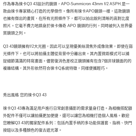
作為專為徠卡Q3 43設計的鏡頭，APO-Summicron 43mm f/2 ASPH.是一
款由徠卡專家精心打造的光學傑作。像所有徠卡APO鏡頭一樣，這款鏡頭
也擁有傑出的畫質，在所有光照條件下，都可以拍出銳利清晰的高對比度
照片。它毫不費力地躋身於徠卡傳奇 APO 鏡頭的行列，同時被列入世界優
質鏡頭之列。
Q3 43鏡頭擁有f/2大光圈，因此可以呈現優美絲滑焦外成像效果，即使在弱
光條件下，也可以將拍攝主體從背景中分離出來。其內置微距模式可以捕
捉細節滿滿的特寫畫面。儘管復消色差校正鏡頭擁有包含7個非球鏡面的的
複雜結構，其外形依然符合徠卡Q系統特徵，同樣便攜輕巧。
秀出風格 您的徠卡Q3 43
徠卡Q3 43專為滿足用戶進行日常創意攝影的需求量身打造。為相機搭配額
外配件不僅可以讓拍攝更加便捷，還可以讓您為相機打造個人風格。歡迎
您瞭解Q3 43的獨家配件系列：包括內置手柄的多功能保護套、指柄、快門
按鈕以及多種顏色的復古遮光罩。