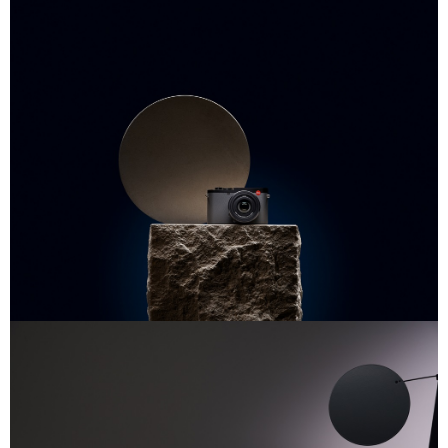
相關說明
【關於「AFTEE先享後付」】
ATM付款
AFTEE先享後付是「在收到商品之後才付款」的支付方式。 讓您購物簡單
便利好安心！
１．簡單：不需註冊會員、不需綁卡、不需儲值。
運送方式
２．便利：只要手機號碼，簡訊認證，即可結帳。
３．安心：先確認商品／服務後，再付款。
全家取貨付款
每筆NT$60，滿NT$399(含以上)免運費
【「AFTEE先享後付」結帳流程】
１．於結帳方式選擇「AFTEE先享後付」後，將跳轉至「AFTEE先享後付」
萊爾富取貨付款
結帳頁面，進行簡訊認證並確認金額後，即可完成結帳。
２．訂單成立數日內，您將收到繳費通知簡訊。
每筆NT$60，滿NT$399(含以上)免運費
３．收到繳費通知簡訊後14天內，點擊此簡訊中的連結，可透過四大超商／
ATM／網路銀行／等多元方式進行付款，方視為交易完成。
7-11取貨付款
※ 請注意：結帳手續完成當下不需立刻繳費，但若您需要取消訂單，請聯絡
每筆NT$60，滿NT$399(含以上)免運費
購買商品的店家。未經商家同意取消之訂單仍視為有效，需透過AFTEE先享
後付繳納相關費用。
宅配
※ 交易是否成功請以「AFTEE先享後付 」之結帳頁面顯示為準，若有關於
是否繳費成功／繳費後需取消欲退款等相關疑問，請聯繫「AFTEE先享後付
每筆NT$75，滿NT$399(含以上)免運費
客戶支援中心」
https://netprotections.freshdesk.com/support/home
付款後門市自取
【注意事項】
１．透過由恩沛科技股份有限公司提供之「AFTEE先享後付」服務完成之交
免運費
易，需依本服務之必要範圍內提供個人資料，並將交易相關給付款項請求債
權轉讓予恩沛科技股份有限公司。