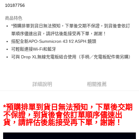
信用卡分期付款
10187756
3 期 0 利率 每期
NT$83,333
21家銀行
商品特色
6 期 0 利率 每期
NT$41,666
21家銀行
合作金庫商業銀行
第一商業銀行
*預購排單到貨日無法預知，下單後交期不保證，到貨後會依訂
華南商業銀行
彰化商業銀行
12 期 0 利率 每期
NT$20,833
21家銀行
合作金庫商業銀行
第一商業銀行
單順序儘速出貨，請評估後能接受再下單，謝謝！
上海商業儲蓄銀行
台北富邦商業銀行
華南商業銀行
彰化商業銀行
合作金庫商業銀行
第一商業銀行
超商取貨付款
國泰世華商業銀行
兆豐國際商業銀行
搭配全新APO-Summicron 43 f/2 ASPH.鏡頭
上海商業儲蓄銀行
台北富邦商業銀行
華南商業銀行
彰化商業銀行
臺灣中小企業銀行
台中商業銀行
可輕鬆連接Wi-Fi和藍牙
國泰世華商業銀行
兆豐國際商業銀行
LINE Pay
上海商業儲蓄銀行
台北富邦商業銀行
匯豐（台灣）商業銀行
華泰商業銀行
臺灣中小企業銀行
台中商業銀行
可與 Drop XL無線充電板結合使用（手柄／充電板配件需另購）
國泰世華商業銀行
兆豐國際商業銀行
聯邦商業銀行
遠東國際商業銀行
匯豐（台灣）商業銀行
華泰商業銀行
Apple Pay
臺灣中小企業銀行
台中商業銀行
元大商業銀行
永豐商業銀行
聯邦商業銀行
遠東國際商業銀行
匯豐（台灣）商業銀行
華泰商業銀行
玉山商業銀行
星展（台灣）商業銀行
街口支付
元大商業銀行
永豐商業銀行
聯邦商業銀行
遠東國際商業銀行
台新國際商業銀行
中國信託商業銀行
玉山商業銀行
星展（台灣）商業銀行
詳細說明
相關推薦
元大商業銀行
永豐商業銀行
台灣樂天信用卡公司
悠遊付
台新國際商業銀行
中國信託商業銀行
玉山商業銀行
星展（台灣）商業銀行
台灣樂天信用卡公司
台新國際商業銀行
中國信託商業銀行
Google Pay
台灣樂天信用卡公司
*預購排單到貨日無法預知，下單後交期
全支付
不保證，到貨後會依訂單順序儘速出
貨，請評估後能接受再下單，謝謝！
全盈+PAY
AFTEE先享後付