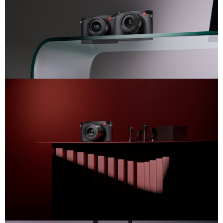
２．關於個人資料處理事宜，請瀏覽以下網址：
https://aftee.tw/terms/#terms3
３．未成年的使用者請事先徵得法定代理人或監護人之同意方可使用
「AFTEE先享後付」，若未經同意申辦者引起之損失，本公司不負相關責
任。
４．使用「AFTEE先享後付」時，將依據個別帳號之用戶狀況，依本公司即
時審查核予不同之上限額度；若仍有額度不足之情形，本公司將視審查結果
請求用戶進行身份認證。
５．嚴禁一人註冊多個帳號或使用他人資訊註冊。若發現惡意使用之情形，
恩沛科技股份有限公司將有權停止該用戶之使用額度並採取法律行動。