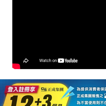
３．收到繳
每筆NT$6
／ATM／
※ 請注意
7-11取貨
絡購買商品
先享後付
每筆NT$6
※ 交易是
是否繳費成
宅配
付客戶支
每筆NT$7
【注意事
付款後門
１．透過由
交易，需
免運費
求債權轉
２．關於
https://aft
３．未成
「AFTE
任。
４．使用「
即時審查
結果請求
５．嚴禁
形，恩沛
動。