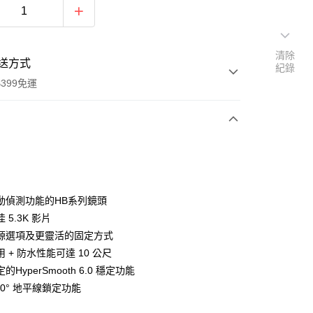
清除
送方式
紀錄
399免運
次付款
期付款
0 利率 每期
NT$8,386
21家銀行
動偵測功能的HB系列鏡頭
0 利率 每期
NT$4,193
21家銀行
庫商業銀行
第一商業銀行
 5.3K 影片
業銀行
彰化商業銀行
 0 利率 每期
NT$2,096
21家銀行
源選項及更靈活的固定方式
庫商業銀行
第一商業銀行
業儲蓄銀行
台北富邦商業銀行
業銀行
彰化商業銀行
 + 防水性能可達 10 公尺
庫商業銀行
第一商業銀行
付款
華商業銀行
兆豐國際商業銀行
業儲蓄銀行
台北富邦商業銀行
的HyperSmooth 6.0 穩定功能
業銀行
彰化商業銀行
小企業銀行
台中商業銀行
華商業銀行
兆豐國際商業銀行
業儲蓄銀行
台北富邦商業銀行
60° 地平線鎖定功能
台灣）商業銀行
華泰商業銀行
小企業銀行
台中商業銀行
華商業銀行
兆豐國際商業銀行
業銀行
遠東國際商業銀行
台灣）商業銀行
華泰商業銀行