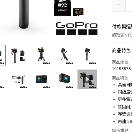
付款與運
超取滿NT$
付款方式
商品特色
信用卡一
商品編號
10193873
信用卡分
商品特色
3 期 
具備自
6 期 
合作金
同級最佳
華南商
12 期
更多電
合作金
上海商
華南商
堅固耐用
合作金
超商取貨
國泰世
上海商
獲獎肯定
華南商
臺灣中
國泰世
LINE Pay
上海商
內建 3
匯豐（
臺灣中
國泰世
聯邦商
銷售重點
匯豐（
Apple Pay