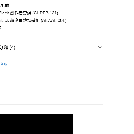
小企業銀行
台中商業銀行
業銀行
永豐商業銀行
業銀行
遠東國際商業銀行
準配備
台灣）商業銀行
華泰商業銀行
業銀行
星展（台灣）商業銀行
業銀行
永豐商業銀行
 Black 創作者套組 (CHDFB-131)
業銀行
遠東國際商業銀行
際商業銀行
中國信託商業銀行
業銀行
星展（台灣）商業銀行
業銀行
永豐商業銀行
 Black 超廣角鏡頭模組 (AEWAL-001)
天信用卡公司
際商業銀行
中國信託商業銀行
業銀行
星展（台灣）商業銀行
卡
天信用卡公司
際商業銀行
中國信託商業銀行
y
天信用卡公司
類 (4)
品牌
GoPro
客服
享後付
頭專區｜
相機/視訊/攝影機
頭專區｜
GoPro 運動相機
FTEE先享後付」】
先享後付是「在收到商品之後才付款」的支付方式。 讓您購物簡單
旗艦館
HERO13 Black
心！
：不需註冊會員、不需綁卡、不需儲值。
：只要手機號碼，簡訊認證，即可結帳。
：先確認商品／服務後，再付款。
付款
EE先享後付」結帳流程】
0，滿NT$399(含以上)免運費
方式選擇「AFTEE先享後付」後，將跳轉至「AFTEE先享後
頁面，進行簡訊認證並確認金額後，即可完成結帳。
貨付款
成立數日內，您將收到繳費通知簡訊。