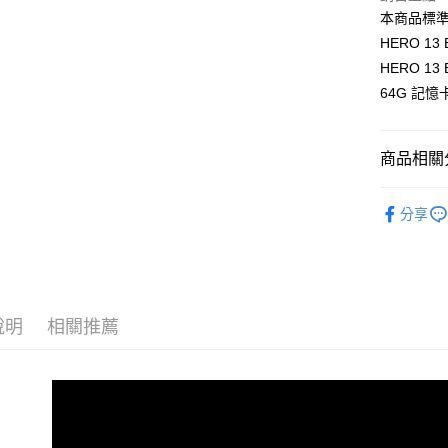
臺灣中
元大商
聯邦商
本商品標
匯豐（
玉山商
街口支付
元大商
HERO 13
聯邦商
台新國
玉山商
元大商
HERO 13
台灣樂
悠遊付
台新國
玉山商
64G 記憶
台灣樂
台新國
Google Pa
台灣樂
全支付
商品相關分
全盈+PAY
攝影器材
分享
AFTEE先
｜主機鏡
相關說明
｜主機鏡
【關於「A
ATM付款
AFTEE
GoPro 
便利好安
１．簡單
說明
相關推薦
２．便利
運送方式
３．安心
全家取貨
【「AFT
每筆NT$6
１．於結帳
付」結帳
萊爾富取
２．訂單