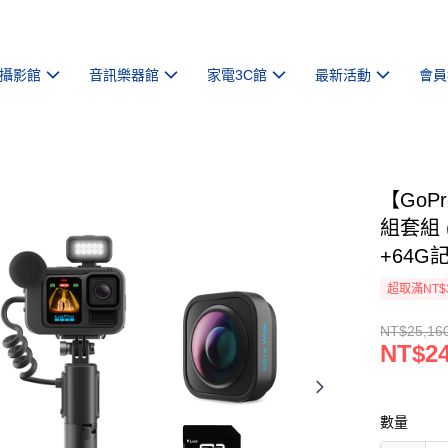
攝影館
音訊樂器館
家電3C館
最新活動
會員
【GoP
組套組 
+64G
超取滿NT$
NT$25,16
NT$24
數量