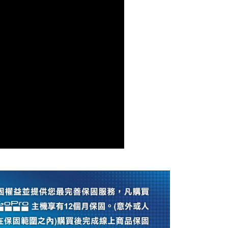
費通知簡訊後14天內，點擊此簡訊中的連結，可透過四大超商
0，滿NT$399(含以上)免運費
網路銀行／等多元方式進行付款，方視為交易完成。
：結帳手續完成當下不需立刻繳費，但若您需要取消訂單，請聯
付款
的店家。未經商家同意取消之訂單仍視為有效，需透過AFTEE
繳納相關費用。
0，滿NT$399(含以上)免運費
否成功請以「AFTEE先享後付 」之結帳頁面顯示為準，若有關於
功／繳費後需取消欲退款等相關疑問，請聯繫「AFTEE先享後
援中心」
https://netprotections.freshdesk.com/support/home
5，滿NT$399(含以上)免運費
項】
市自取
恩沛科技股份有限公司提供之「AFTEE先享後付」服務完成之
依本服務之必要範圍內提供個人資料，並將交易相關給付款項請
讓予恩沛科技股份有限公司。
個人資料處理事宜，請瀏覽以下網址：
ee.tw/terms/#terms3
年的使用者請事先徵得法定代理人或監護人之同意方可使用
E先享後付」，若未經同意申辦者引起之損失，本公司不負相關責
AFTEE先享後付」時，將依據個別帳號之用戶狀況，依本公司
核予不同之上限額度；若仍有額度不足之情形，本公司將視審查
用戶進行身份認證。
一人註冊多個帳號或使用他人資訊註冊。若發現惡意使用之情
科技股份有限公司將有權停止該用戶之使用額度並採取法律行