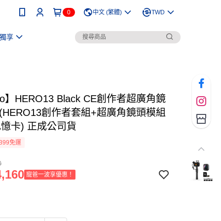
0
中文 (繁體)
TWD
獨享
ro】HERO13 Black CE創作者超廣角鏡
(HERO13創作者套組+超廣角鏡頭模組
記憶卡) 正成公司貨
399免運
0
,160
寵爸一波享優惠！