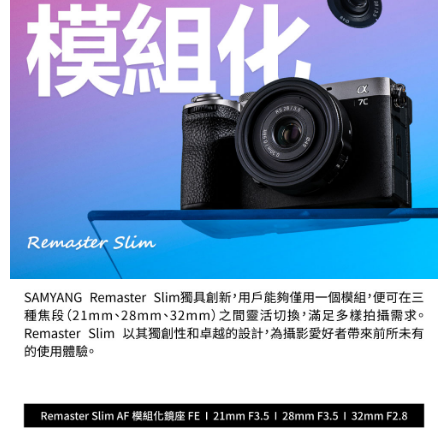
２．便利：只要手機號碼，簡訊認證，即可結帳。
３．安心：先確認商品／服務後，再付款。
宅配
每筆NT$75，滿NT$399(含以上)免運費
【「AFTEE先享後付」結帳流程】
１．於結帳方式選擇「AFTEE先享後付」後，將跳轉至「AFTEE先享後付」
付款後門市自取
結帳頁面，進行簡訊認證並確認金額後，即可完成結帳。
２．訂單成立數日內，您將收到繳費通知簡訊。
免運費
３．收到繳費通知簡訊後14天內，點擊此簡訊中的連結，可透過四大超商／
ATM／網路銀行／等多元方式進行付款，方視為交易完成。
※ 請注意：結帳手續完成當下不需立刻繳費，但若您需要取消訂單，請聯絡
購買商品的店家。未經商家同意取消之訂單仍視為有效，需透過AFTEE先享
後付繳納相關費用。
※ 交易是否成功請以「AFTEE先享後付 」之結帳頁面顯示為準，若有關於
是否繳費成功／繳費後需取消欲退款等相關疑問，請聯繫「AFTEE先享後付
客戶支援中心」
https://netprotections.freshdesk.com/support/home
【注意事項】
１．透過由恩沛科技股份有限公司提供之「AFTEE先享後付」服務完成之交
易，需依本服務之必要範圍內提供個人資料，並將交易相關給付款項請求債
權轉讓予恩沛科技股份有限公司。
２．關於個人資料處理事宜，請瀏覽以下網址：
https://aftee.tw/terms/#terms3
３．未成年的使用者請事先徵得法定代理人或監護人之同意方可使用
「AFTEE先享後付」，若未經同意申辦者引起之損失，本公司不負相關責
任。