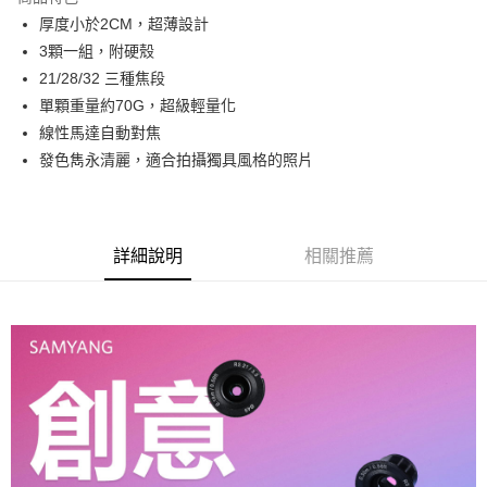
6 期 0 利率 每期
NT$2,331
21家銀行
合作金庫商業銀行
第一商業銀行
厚度小於2CM，超薄設計
華南商業銀行
彰化商業銀行
12 期 0 利率 每期
NT$1,165
21家銀行
合作金庫商業銀行
第一商業銀行
3顆一組，附硬殼
上海商業儲蓄銀行
台北富邦商業銀行
華南商業銀行
彰化商業銀行
合作金庫商業銀行
第一商業銀行
LINE Pay
國泰世華商業銀行
兆豐國際商業銀行
21/28/32 三種焦段
上海商業儲蓄銀行
台北富邦商業銀行
華南商業銀行
彰化商業銀行
臺灣中小企業銀行
台中商業銀行
單顆重量約70G，超級輕量化
國泰世華商業銀行
兆豐國際商業銀行
Apple Pay
上海商業儲蓄銀行
台北富邦商業銀行
匯豐（台灣）商業銀行
華泰商業銀行
臺灣中小企業銀行
台中商業銀行
線性馬達自動對焦
國泰世華商業銀行
兆豐國際商業銀行
聯邦商業銀行
遠東國際商業銀行
匯豐（台灣）商業銀行
華泰商業銀行
街口支付
發色雋永清麗，適合拍攝獨具風格的照片
臺灣中小企業銀行
台中商業銀行
元大商業銀行
永豐商業銀行
聯邦商業銀行
遠東國際商業銀行
匯豐（台灣）商業銀行
華泰商業銀行
玉山商業銀行
星展（台灣）商業銀行
悠遊付
元大商業銀行
永豐商業銀行
聯邦商業銀行
遠東國際商業銀行
台新國際商業銀行
中國信託商業銀行
玉山商業銀行
星展（台灣）商業銀行
元大商業銀行
永豐商業銀行
台灣樂天信用卡公司
Google Pay
台新國際商業銀行
中國信託商業銀行
玉山商業銀行
星展（台灣）商業銀行
詳細說明
相關推薦
台灣樂天信用卡公司
台新國際商業銀行
中國信託商業銀行
全支付
台灣樂天信用卡公司
全盈+PAY
AFTEE先享後付
相關說明
【關於「AFTEE先享後付」】
ATM付款
AFTEE先享後付是「在收到商品之後才付款」的支付方式。 讓您購物簡單
便利好安心！
１．簡單：不需註冊會員、不需綁卡、不需儲值。
運送方式