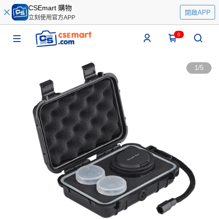
CSEmart 購物
開啟APP
立刻使用官方APP
0
1
/
5