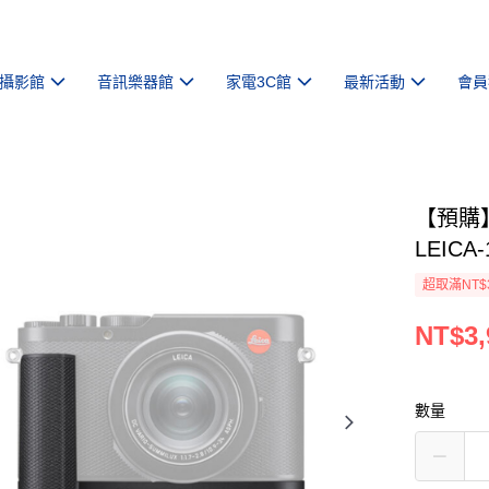
攝影館
音訊樂器館
家電3C館
最新活動
會員
【預購】
LEICA
超取滿NT$
NT$3,
數量