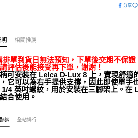
攝影器材
匯豐（
Apple Pay
臺灣中
元大商
分享
聯邦商
匯豐（
｜主機鏡
玉山商
街口支付
元大商
聯邦商
台新國
玉山商
｜主機鏡
元大商
台灣樂
悠遊付
台新國
玉山商
Leica 旗
台灣樂
台新國
Google Pa
說明
相關推薦
台灣樂
全支付
購排單到貨日無法預知，下單後交期不保證
全盈+PAY
請評估後能接受再下單，謝謝！
AFTEE先
柄可安裝在 Leica D-Lux 8 上，實
相關說明
，它可以為右手提供支撐，因此即使單手
【關於「A
 1/4 英吋螺紋，用於安裝在三腳架上。在 Lei
ATM付款
AFTEE
便利好安
結合使用。
１．簡單
２．便利
運送方式
３．安心
全家取貨
熱銷
全站排行
【「AFT
每筆NT$6
１．於結帳
付」結帳