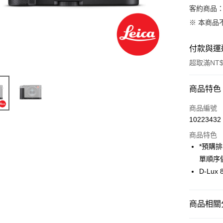
客約商品
※ 本商品
付款與運
超取滿NT$
付款方式
商品特色
信用卡一
商品編號
10223432
信用卡分
商品特色
3 期 
*預購
6 期 
合作金
單順序
華南商
12 期
D-Lux
合作金
上海商
華南商
合作金
超商取貨
國泰世
上海商
華南商
臺灣中
國泰世
商品相關分
LINE Pay
上海商
匯豐（
臺灣中
國泰世
聯邦商