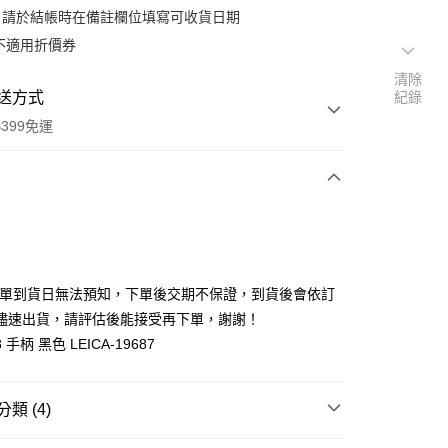
：請於結帳時在備註欄位填寫可收貨日期
不適用折價券
清除
送方式
紀錄
399免運
次付款
期付款
0 利率 每期
NT$1,326
21家銀行
排單到貨日無法預知，下單後交期不保證，到貨後會依訂
0 利率 每期
NT$663
21家銀行
庫商業銀行
第一商業銀行
儘速出貨，請評估後能接受再下單，謝謝！
業銀行
彰化商業銀行
 0 利率 每期
NT$331
21家銀行
 8 手柄 黑色 LEICA-19687
庫商業銀行
第一商業銀行
業儲蓄銀行
台北富邦商業銀行
業銀行
彰化商業銀行
庫商業銀行
第一商業銀行
付款
華商業銀行
兆豐國際商業銀行
業儲蓄銀行
台北富邦商業銀行
業銀行
彰化商業銀行
小企業銀行
台中商業銀行
華商業銀行
兆豐國際商業銀行
類 (4)
業儲蓄銀行
台北富邦商業銀行
台灣）商業銀行
華泰商業銀行
小企業銀行
台中商業銀行
華商業銀行
兆豐國際商業銀行
業銀行
遠東國際商業銀行