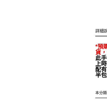
詳細
*預
貨，
此手
上時
配有
半包
本分類