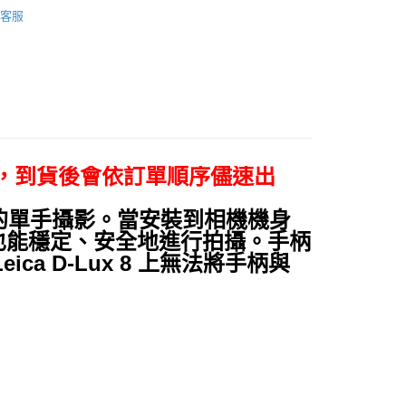
品牌
Leica 徠卡
台灣）商業銀行
華泰商業銀行
小企業銀行
台中商業銀行
業銀行
永豐商業銀行
客服
業銀行
遠東國際商業銀行
台灣）商業銀行
華泰商業銀行
頭專區｜
相機/鏡頭配件
業銀行
星展（台灣）商業銀行
業銀行
永豐商業銀行
業銀行
遠東國際商業銀行
際商業銀行
中國信託商業銀行
業銀行
星展（台灣）商業銀行
頭專區｜
Leica 配件
業銀行
永豐商業銀行
天信用卡公司
際商業銀行
中國信託商業銀行
業銀行
星展（台灣）商業銀行
艦館
原廠配件
天信用卡公司
際商業銀行
中國信託商業銀行
y
天信用卡公司
，到貨後會依訂單順序儘速出
享後付
現舒適的單手攝影。當安裝到相機機身
也能穩定、安全地進行拍攝。手柄
FTEE先享後付」】
ca D-Lux 8 上無法將手柄與
先享後付是「在收到商品之後才付款」的支付方式。 讓您購物簡單
心！
：不需註冊會員、不需綁卡、不需儲值。
：只要手機號碼，簡訊認證，即可結帳。
：先確認商品／服務後，再付款。
付款
EE先享後付」結帳流程】
0，滿NT$399(含以上)免運費
方式選擇「AFTEE先享後付」後，將跳轉至「AFTEE先享後
頁面，進行簡訊認證並確認金額後，即可完成結帳。