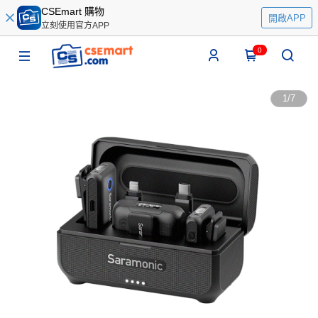
CSEmart 購物
開啟APP
立刻使用官方APP
0
1
/
7