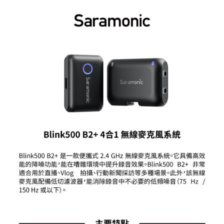
便利好安心！
１．簡單：不需註冊會員、不需綁卡、不需儲值。
運送方式
２．便利：只要手機號碼，簡訊認證，即可結帳。
３．安心：先確認商品／服務後，再付款。
全家取貨付款
每筆NT$60，滿NT$399(含以上)免運費
【「AFTEE先享後付」結帳流程】
１．於結帳方式選擇「AFTEE先享後付」後，將跳轉至「AFTEE先享後付」
萊爾富取貨付款
結帳頁面，進行簡訊認證並確認金額後，即可完成結帳。
２．訂單成立數日內，您將收到繳費通知簡訊。
每筆NT$60，滿NT$399(含以上)免運費
３．收到繳費通知簡訊後14天內，點擊此簡訊中的連結，可透過四大超商／
ATM／網路銀行／等多元方式進行付款，方視為交易完成。
7-11取貨付款
※ 請注意：結帳手續完成當下不需立刻繳費，但若您需要取消訂單，請聯絡
每筆NT$60，滿NT$399(含以上)免運費
購買商品的店家。未經商家同意取消之訂單仍視為有效，需透過AFTEE先享
後付繳納相關費用。
宅配
※ 交易是否成功請以「AFTEE先享後付 」之結帳頁面顯示為準，若有關於
是否繳費成功／繳費後需取消欲退款等相關疑問，請聯繫「AFTEE先享後付
每筆NT$75，滿NT$399(含以上)免運費
客戶支援中心」
https://netprotections.freshdesk.com/support/home
付款後門市自取
【注意事項】
１．透過由恩沛科技股份有限公司提供之「AFTEE先享後付」服務完成之交
免運費
易，需依本服務之必要範圍內提供個人資料，並將交易相關給付款項請求債
權轉讓予恩沛科技股份有限公司。
２．關於個人資料處理事宜，請瀏覽以下網址：
https://aftee.tw/terms/#terms3
３．未成年的使用者請事先徵得法定代理人或監護人之同意方可使用