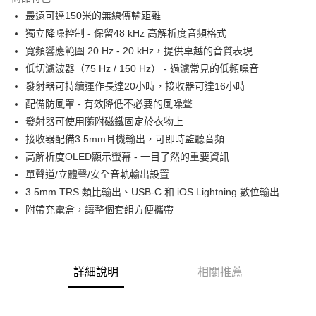
6 期 0 利率 每期
NT$700
21家銀行
合作金庫商業銀行
第一商業銀行
最遠可達150米的無線傳輸距離
華南商業銀行
彰化商業銀行
12 期 0 利率 每期
NT$350
21家銀行
合作金庫商業銀行
第一商業銀行
獨立降噪控制 - 保留48 kHz 高解析度音頻格式
上海商業儲蓄銀行
台北富邦商業銀行
華南商業銀行
彰化商業銀行
合作金庫商業銀行
第一商業銀行
超商取貨付款
國泰世華商業銀行
兆豐國際商業銀行
寬頻響應範圍 20 Hz - 20 kHz，提供卓越的音質表現
上海商業儲蓄銀行
台北富邦商業銀行
華南商業銀行
彰化商業銀行
臺灣中小企業銀行
台中商業銀行
低切濾波器（75 Hz / 150 Hz） - 過濾常見的低頻噪音
國泰世華商業銀行
兆豐國際商業銀行
LINE Pay
上海商業儲蓄銀行
台北富邦商業銀行
匯豐（台灣）商業銀行
華泰商業銀行
臺灣中小企業銀行
台中商業銀行
發射器可持續運作長達20小時，接收器可達16小時
國泰世華商業銀行
兆豐國際商業銀行
聯邦商業銀行
遠東國際商業銀行
匯豐（台灣）商業銀行
華泰商業銀行
Apple Pay
配備防風罩 - 有效降低不必要的風噪聲
臺灣中小企業銀行
台中商業銀行
元大商業銀行
永豐商業銀行
聯邦商業銀行
遠東國際商業銀行
匯豐（台灣）商業銀行
華泰商業銀行
發射器可使用隨附磁鐵固定於衣物上
玉山商業銀行
星展（台灣）商業銀行
街口支付
元大商業銀行
永豐商業銀行
聯邦商業銀行
遠東國際商業銀行
接收器配備3.5mm耳機輸出，可即時監聽音頻
台新國際商業銀行
中國信託商業銀行
玉山商業銀行
星展（台灣）商業銀行
元大商業銀行
永豐商業銀行
台灣樂天信用卡公司
悠遊付
高解析度OLED顯示螢幕 - 一目了然的重要資訊
台新國際商業銀行
中國信託商業銀行
玉山商業銀行
星展（台灣）商業銀行
單聲道/立體聲/安全音軌輸出設置
台灣樂天信用卡公司
台新國際商業銀行
中國信託商業銀行
Google Pay
3.5mm TRS 類比輸出、USB-C 和 iOS Lightning 數位輸出
台灣樂天信用卡公司
全支付
附帶充電盒，讓整個套組方便攜帶
全盈+PAY
AFTEE先享後付
詳細說明
相關推薦
相關說明
【關於「AFTEE先享後付」】
ATM付款
AFTEE先享後付是「在收到商品之後才付款」的支付方式。 讓您購物簡單