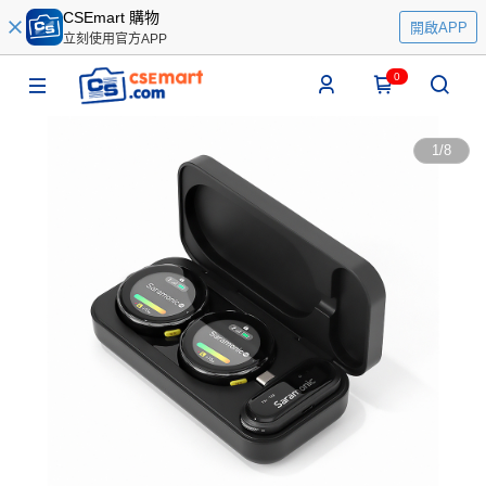
CSEmart 購物
開啟APP
立刻使用官方APP
0
1
/
8