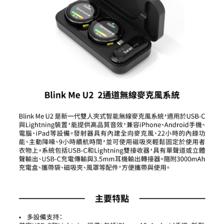
便利好安心！
１．簡單：不需註冊會員、不需綁卡、不需儲值。
運送方式
２．便利：只要手機號碼，簡訊認證，即可結帳。
３．安心：先確認商品／服務後，再付款。
全家取貨付款
每筆NT$60，滿NT$399(含以上)免運費
【「AFTEE先享後付」結帳流程】
１．於結帳方式選擇「AFTEE先享後付」後，將跳轉至「AFTEE先享後付」
萊爾富取貨付款
結帳頁面，進行簡訊認證並確認金額後，即可完成結帳。
２．訂單成立數日內，您將收到繳費通知簡訊。
每筆NT$60，滿NT$399(含以上)免運費
３．收到繳費通知簡訊後14天內，點擊此簡訊中的連結，可透過四大超商／
ATM／網路銀行／等多元方式進行付款，方視為交易完成。
7-11取貨付款
※ 請注意：結帳手續完成當下不需立刻繳費，但若您需要取消訂單，請聯絡
每筆NT$60，滿NT$399(含以上)免運費
購買商品的店家。未經商家同意取消之訂單仍視為有效，需透過AFTEE先享
後付繳納相關費用。
宅配
※ 交易是否成功請以「AFTEE先享後付 」之結帳頁面顯示為準，若有關於
是否繳費成功／繳費後需取消欲退款等相關疑問，請聯繫「AFTEE先享後付
每筆NT$75，滿NT$399(含以上)免運費
客戶支援中心」
https://netprotections.freshdesk.com/support/home
付款後門市自取
【注意事項】
１．透過由恩沛科技股份有限公司提供之「AFTEE先享後付」服務完成之交
免運費
易，需依本服務之必要範圍內提供個人資料，並將交易相關給付款項請求債
權轉讓予恩沛科技股份有限公司。
２．關於個人資料處理事宜，請瀏覽以下網址：
https://aftee.tw/terms/#terms3