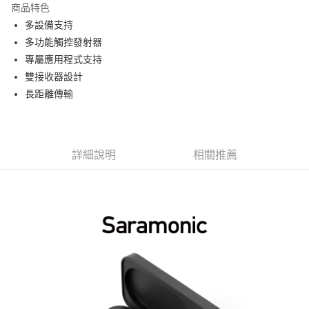
商品特色
6 期 0 利率 每期
NT$1,650
21家銀行
合作金庫商業銀行
第一商業銀行
多設備支持
華南商業銀行
彰化商業銀行
12 期 0 利率 每期
NT$825
21家銀行
合作金庫商業銀行
第一商業銀行
多功能觸控發射器
上海商業儲蓄銀行
台北富邦商業銀行
華南商業銀行
彰化商業銀行
合作金庫商業銀行
第一商業銀行
超商取貨付款
國泰世華商業銀行
兆豐國際商業銀行
專屬應用程式支持
上海商業儲蓄銀行
台北富邦商業銀行
華南商業銀行
彰化商業銀行
臺灣中小企業銀行
台中商業銀行
雙接收器設計
國泰世華商業銀行
兆豐國際商業銀行
LINE Pay
上海商業儲蓄銀行
台北富邦商業銀行
匯豐（台灣）商業銀行
華泰商業銀行
臺灣中小企業銀行
台中商業銀行
長距離傳輸
國泰世華商業銀行
兆豐國際商業銀行
聯邦商業銀行
遠東國際商業銀行
匯豐（台灣）商業銀行
華泰商業銀行
Apple Pay
臺灣中小企業銀行
台中商業銀行
元大商業銀行
永豐商業銀行
聯邦商業銀行
遠東國際商業銀行
匯豐（台灣）商業銀行
華泰商業銀行
玉山商業銀行
星展（台灣）商業銀行
街口支付
元大商業銀行
永豐商業銀行
聯邦商業銀行
遠東國際商業銀行
台新國際商業銀行
中國信託商業銀行
玉山商業銀行
星展（台灣）商業銀行
詳細說明
相關推薦
元大商業銀行
永豐商業銀行
台灣樂天信用卡公司
悠遊付
台新國際商業銀行
中國信託商業銀行
玉山商業銀行
星展（台灣）商業銀行
台灣樂天信用卡公司
台新國際商業銀行
中國信託商業銀行
Google Pay
台灣樂天信用卡公司
全支付
全盈+PAY
AFTEE先享後付
相關說明
【關於「AFTEE先享後付」】
ATM付款
AFTEE先享後付是「在收到商品之後才付款」的支付方式。 讓您購物簡單