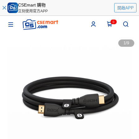
CSEmart 購物
開啟APP
立刻使用官方APP
0
1
/
9