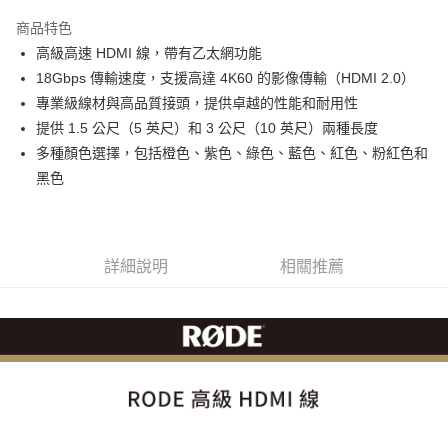
3 期 0 利率 每期
NT$263
21家銀行
商品特色
6 期 0 利率 每期
NT$131
21家銀行
合作金庫商業銀行
第一商業銀行
高級高速 HDMI 線，帶有乙太網功能
華南商業銀行
彰化商業銀行
12 期 0 利率 每期
NT$65
21家銀行
合作金庫商業銀行
第一商業銀行
18Gbps 傳輸速度，支援高達 4K60 的影像傳輸（HDMI 2.0）
上海商業儲蓄銀行
台北富邦商業銀行
華南商業銀行
彰化商業銀行
合作金庫商業銀行
第一商業銀行
超商取貨付款
國泰世華商業銀行
兆豐國際商業銀行
專業級線材與高品質接頭，提供卓越的性能和耐用性
上海商業儲蓄銀行
台北富邦商業銀行
華南商業銀行
彰化商業銀行
臺灣中小企業銀行
台中商業銀行
提供 1.5 公尺（5 英尺）和 3 公尺（10 英尺）兩種長度
國泰世華商業銀行
兆豐國際商業銀行
LINE Pay
上海商業儲蓄銀行
台北富邦商業銀行
匯豐（台灣）商業銀行
華泰商業銀行
臺灣中小企業銀行
台中商業銀行
多種顏色選擇，包括橙色、紫色、綠色、藍色、紅色、粉紅色和
國泰世華商業銀行
兆豐國際商業銀行
聯邦商業銀行
遠東國際商業銀行
匯豐（台灣）商業銀行
華泰商業銀行
Apple Pay
黑色
臺灣中小企業銀行
台中商業銀行
元大商業銀行
永豐商業銀行
聯邦商業銀行
遠東國際商業銀行
匯豐（台灣）商業銀行
華泰商業銀行
玉山商業銀行
星展（台灣）商業銀行
街口支付
元大商業銀行
永豐商業銀行
聯邦商業銀行
遠東國際商業銀行
台新國際商業銀行
中國信託商業銀行
玉山商業銀行
星展（台灣）商業銀行
元大商業銀行
永豐商業銀行
台灣樂天信用卡公司
悠遊付
台新國際商業銀行
中國信託商業銀行
玉山商業銀行
星展（台灣）商業銀行
詳細說明
相關推薦
台灣樂天信用卡公司
台新國際商業銀行
中國信託商業銀行
Google Pay
台灣樂天信用卡公司
全支付
全盈+PAY
AFTEE先享後付
相關說明
【關於「AFTEE先享後付」】