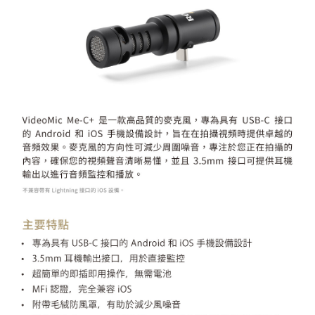
便利好安心！
１．簡單：不需註冊會員、不需綁卡、不需儲值。
運送方式
２．便利：只要手機號碼，簡訊認證，即可結帳。
３．安心：先確認商品／服務後，再付款。
全家取貨付款
每筆NT$60，滿NT$399(含以上)免運費
【「AFTEE先享後付」結帳流程】
１．於結帳方式選擇「AFTEE先享後付」後，將跳轉至「AFTEE先享後付」
萊爾富取貨付款
結帳頁面，進行簡訊認證並確認金額後，即可完成結帳。
２．訂單成立數日內，您將收到繳費通知簡訊。
每筆NT$60，滿NT$399(含以上)免運費
３．收到繳費通知簡訊後14天內，點擊此簡訊中的連結，可透過四大超商／
ATM／網路銀行／等多元方式進行付款，方視為交易完成。
7-11取貨付款
※ 請注意：結帳手續完成當下不需立刻繳費，但若您需要取消訂單，請聯絡
每筆NT$60，滿NT$399(含以上)免運費
購買商品的店家。未經商家同意取消之訂單仍視為有效，需透過AFTEE先享
後付繳納相關費用。
宅配
※ 交易是否成功請以「AFTEE先享後付 」之結帳頁面顯示為準，若有關於
是否繳費成功／繳費後需取消欲退款等相關疑問，請聯繫「AFTEE先享後付
每筆NT$75，滿NT$399(含以上)免運費
客戶支援中心」
https://netprotections.freshdesk.com/support/home
付款後門市自取
【注意事項】
１．透過由恩沛科技股份有限公司提供之「AFTEE先享後付」服務完成之交
免運費
易，需依本服務之必要範圍內提供個人資料，並將交易相關給付款項請求債
權轉讓予恩沛科技股份有限公司。
２．關於個人資料處理事宜，請瀏覽以下網址：
https://aftee.tw/terms/#terms3
３．未成年的使用者請事先徵得法定代理人或監護人之同意方可使用