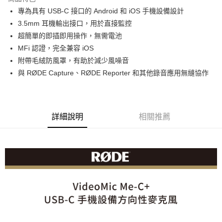
6 期 0 利率 每期
NT$498
21家銀行
合作金庫商業銀行
第一商業銀行
專為具有 USB-C 接口的 Android 和 iOS 手機設備設計
華南商業銀行
彰化商業銀行
12 期 0 利率 每期
NT$249
21家銀行
合作金庫商業銀行
第一商業銀行
3.5mm 耳機輸出接口，用於直接監控
上海商業儲蓄銀行
台北富邦商業銀行
華南商業銀行
彰化商業銀行
合作金庫商業銀行
第一商業銀行
超商取貨付款
國泰世華商業銀行
兆豐國際商業銀行
超簡單的即插即用操作，無需電池
上海商業儲蓄銀行
台北富邦商業銀行
華南商業銀行
彰化商業銀行
臺灣中小企業銀行
台中商業銀行
MFi 認證，完全兼容 iOS
國泰世華商業銀行
兆豐國際商業銀行
LINE Pay
上海商業儲蓄銀行
台北富邦商業銀行
匯豐（台灣）商業銀行
華泰商業銀行
臺灣中小企業銀行
台中商業銀行
附帶毛絨防風罩，有助於減少風噪音
國泰世華商業銀行
兆豐國際商業銀行
聯邦商業銀行
遠東國際商業銀行
匯豐（台灣）商業銀行
華泰商業銀行
Apple Pay
與 RØDE Capture、RØDE Reporter 和其他錄音應用無縫協作
臺灣中小企業銀行
台中商業銀行
元大商業銀行
永豐商業銀行
聯邦商業銀行
遠東國際商業銀行
匯豐（台灣）商業銀行
華泰商業銀行
玉山商業銀行
星展（台灣）商業銀行
街口支付
元大商業銀行
永豐商業銀行
聯邦商業銀行
遠東國際商業銀行
台新國際商業銀行
中國信託商業銀行
玉山商業銀行
星展（台灣）商業銀行
元大商業銀行
永豐商業銀行
台灣樂天信用卡公司
悠遊付
台新國際商業銀行
中國信託商業銀行
玉山商業銀行
星展（台灣）商業銀行
詳細說明
相關推薦
台灣樂天信用卡公司
台新國際商業銀行
中國信託商業銀行
Google Pay
台灣樂天信用卡公司
全支付
全盈+PAY
AFTEE先享後付
相關說明
【關於「AFTEE先享後付」】
ATM付款
AFTEE先享後付是「在收到商品之後才付款」的支付方式。 讓您購物簡單