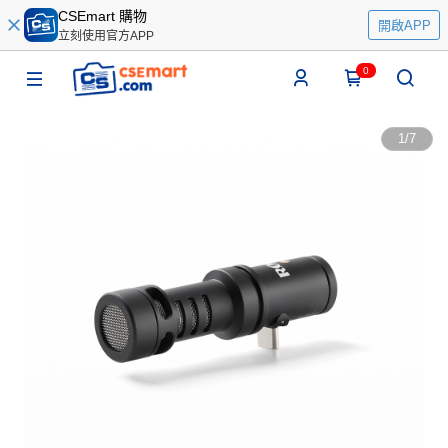
CSEmart 購物
開啟APP
立刻使用官方APP
0
1
/
7