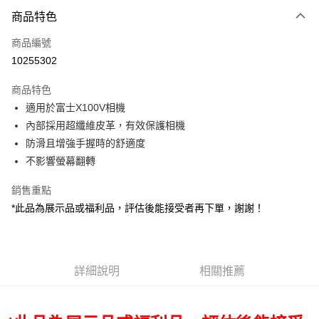
付款方式
商品特色
信用卡一次付款
商品編號
信用卡分期付款
10255302
3 期 0 利率 每期
NT$166
21家銀行
商品特色
6 期 0 利率 每期
NT$83
21家銀行
合作金庫商業銀行
第一商業銀行
適用於富士X100V相機
華南商業銀行
彰化商業銀行
12 期 0 利率 每期
NT$41
21家銀行
合作金庫商業銀行
第一商業銀行
內部採用超纖維皮革，有效保護相機
上海商業儲蓄銀行
台北富邦商業銀行
華南商業銀行
彰化商業銀行
合作金庫商業銀行
第一商業銀行
超商取貨付款
國泰世華商業銀行
兆豐國際商業銀行
防滑且增強手握時的舒適度
上海商業儲蓄銀行
台北富邦商業銀行
華南商業銀行
彰化商業銀行
臺灣中小企業銀行
台中商業銀行
不影響螢幕翻轉
國泰世華商業銀行
兆豐國際商業銀行
LINE Pay
上海商業儲蓄銀行
台北富邦商業銀行
匯豐（台灣）商業銀行
華泰商業銀行
臺灣中小企業銀行
台中商業銀行
國泰世華商業銀行
兆豐國際商業銀行
聯邦商業銀行
遠東國際商業銀行
銷售重點
匯豐（台灣）商業銀行
華泰商業銀行
Apple Pay
臺灣中小企業銀行
台中商業銀行
元大商業銀行
永豐商業銀行
*此品為展示品或福利品，評估後能接受者再下單，謝謝！
聯邦商業銀行
遠東國際商業銀行
匯豐（台灣）商業銀行
華泰商業銀行
玉山商業銀行
星展（台灣）商業銀行
街口支付
元大商業銀行
永豐商業銀行
聯邦商業銀行
遠東國際商業銀行
台新國際商業銀行
中國信託商業銀行
玉山商業銀行
星展（台灣）商業銀行
元大商業銀行
永豐商業銀行
台灣樂天信用卡公司
悠遊付
台新國際商業銀行
中國信託商業銀行
玉山商業銀行
星展（台灣）商業銀行
台灣樂天信用卡公司
詳細說明
相關推薦
台新國際商業銀行
中國信託商業銀行
Google Pay
台灣樂天信用卡公司
全支付