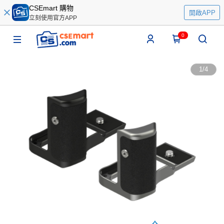
CSEmart 購物
開啟APP
立刻使用官方APP
0
1
/
4