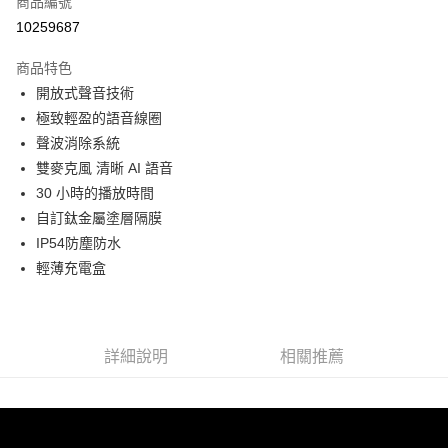
商品編號
信用卡分期付款
10259687
3 期 0 利率 每期
NT$1,330
21家銀行
商品特色
6 期 0 利率 每期
NT$665
21家銀行
合作金庫商業銀行
第一商業銀行
開放式聲音技術
華南商業銀行
彰化商業銀行
12 期 0 利率 每期
NT$332
21家銀行
合作金庫商業銀行
第一商業銀行
極致輕盈的語音線圈
上海商業儲蓄銀行
台北富邦商業銀行
華南商業銀行
彰化商業銀行
合作金庫商業銀行
第一商業銀行
超商取貨付款
國泰世華商業銀行
兆豐國際商業銀行
聲波消除系統
上海商業儲蓄銀行
台北富邦商業銀行
華南商業銀行
彰化商業銀行
臺灣中小企業銀行
台中商業銀行
雙麥克風 清晰 AI 語音
國泰世華商業銀行
兆豐國際商業銀行
LINE Pay
上海商業儲蓄銀行
台北富邦商業銀行
匯豐（台灣）商業銀行
華泰商業銀行
臺灣中小企業銀行
台中商業銀行
30 小時的播放時間
國泰世華商業銀行
兆豐國際商業銀行
聯邦商業銀行
遠東國際商業銀行
匯豐（台灣）商業銀行
華泰商業銀行
Apple Pay
自訂鈦金屬塗層隔膜
臺灣中小企業銀行
台中商業銀行
元大商業銀行
永豐商業銀行
聯邦商業銀行
遠東國際商業銀行
匯豐（台灣）商業銀行
華泰商業銀行
IP54防塵防水
玉山商業銀行
星展（台灣）商業銀行
街口支付
元大商業銀行
永豐商業銀行
聯邦商業銀行
遠東國際商業銀行
輕薄充電盒
台新國際商業銀行
中國信託商業銀行
玉山商業銀行
星展（台灣）商業銀行
元大商業銀行
永豐商業銀行
台灣樂天信用卡公司
悠遊付
台新國際商業銀行
中國信託商業銀行
玉山商業銀行
星展（台灣）商業銀行
台灣樂天信用卡公司
台新國際商業銀行
中國信託商業銀行
Google Pay
台灣樂天信用卡公司
詳細說明
相關推薦
全支付
全盈+PAY
AFTEE先享後付