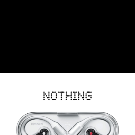
相關說明
【關於「AFTEE先享後付」】
ATM付款
AFTEE先享後付是「在收到商品之後才付款」的支付方式。 讓您購物簡單
便利好安心！
１．簡單：不需註冊會員、不需綁卡、不需儲值。
運送方式
２．便利：只要手機號碼，簡訊認證，即可結帳。
３．安心：先確認商品／服務後，再付款。
全家取貨付款
每筆NT$60，滿NT$399(含以上)免運費
【「AFTEE先享後付」結帳流程】
１．於結帳方式選擇「AFTEE先享後付」後，將跳轉至「AFTEE先享後付」
萊爾富取貨付款
結帳頁面，進行簡訊認證並確認金額後，即可完成結帳。
２．訂單成立數日內，您將收到繳費通知簡訊。
每筆NT$60，滿NT$399(含以上)免運費
３．收到繳費通知簡訊後14天內，點擊此簡訊中的連結，可透過四大超商／
ATM／網路銀行／等多元方式進行付款，方視為交易完成。
7-11取貨付款
※ 請注意：結帳手續完成當下不需立刻繳費，但若您需要取消訂單，請聯絡
每筆NT$60，滿NT$399(含以上)免運費
購買商品的店家。未經商家同意取消之訂單仍視為有效，需透過AFTEE先享
後付繳納相關費用。
宅配
※ 交易是否成功請以「AFTEE先享後付 」之結帳頁面顯示為準，若有關於
是否繳費成功／繳費後需取消欲退款等相關疑問，請聯繫「AFTEE先享後付
每筆NT$75，滿NT$399(含以上)免運費
客戶支援中心」
https://netprotections.freshdesk.com/support/home
付款後門市自取
【注意事項】
１．透過由恩沛科技股份有限公司提供之「AFTEE先享後付」服務完成之交
免運費
易，需依本服務之必要範圍內提供個人資料，並將交易相關給付款項請求債