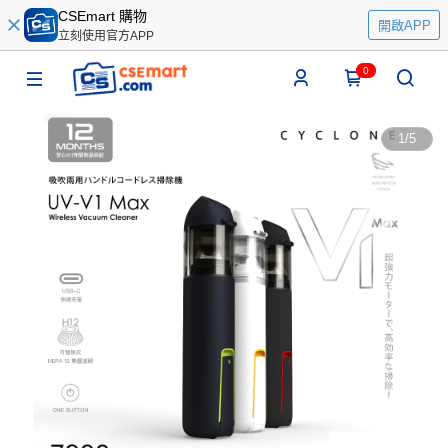
CSEmart 購物
開啟APP
立刻使用官方APP
0
1
/
5