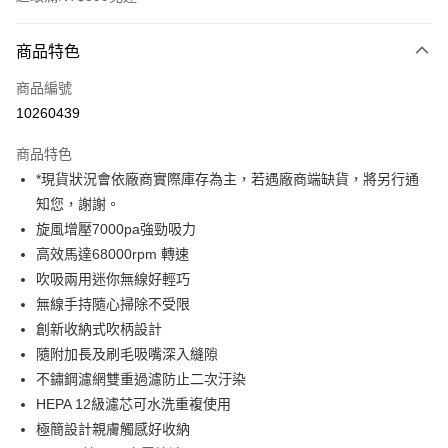
付款方式
商品特色
信用卡一次付款
商品編號
信用卡分期付款
10260439
3 期 0 利率 每期
NT$166
21家銀行
商品特色
6 期 0 利率 每期
NT$83
21家銀行
合作金庫商業銀行
第一商業銀行
*現貨狀況會依廠商實際庫存為主，若遇廠商端缺貨，將另行通
華南商業銀行
彰化商業銀行
12 期 0 利率 每期
NT$41
21家銀行
合作金庫商業銀行
第一商業銀行
知您，謝謝。
上海商業儲蓄銀行
台北富邦商業銀行
華南商業銀行
彰化商業銀行
合作金庫商業銀行
第一商業銀行
超商取貨付款
國泰世華商業銀行
兆豐國際商業銀行
旋風增壓7000pa強勁吸力
上海商業儲蓄銀行
台北富邦商業銀行
華南商業銀行
彰化商業銀行
臺灣中小企業銀行
台中商業銀行
高效馬達68000rpm 轉速
國泰世華商業銀行
兆豐國際商業銀行
LINE Pay
上海商業儲蓄銀行
台北富邦商業銀行
匯豐（台灣）商業銀行
華泰商業銀行
臺灣中小企業銀行
台中商業銀行
吹吸兩用迷你無線好輕巧
國泰世華商業銀行
兆豐國際商業銀行
聯邦商業銀行
遠東國際商業銀行
匯豐（台灣）商業銀行
華泰商業銀行
Apple Pay
無線手持隨心掃除不受限
臺灣中小企業銀行
台中商業銀行
元大商業銀行
永豐商業銀行
聯邦商業銀行
遠東國際商業銀行
匯豐（台灣）商業銀行
華泰商業銀行
創新收納式吹柄設計
玉山商業銀行
星展（台灣）商業銀行
街口支付
元大商業銀行
永豐商業銀行
聯邦商業銀行
遠東國際商業銀行
隨附加長及刷毛吸嘴深入縫隙
台新國際商業銀行
中國信託商業銀行
玉山商業銀行
星展（台灣）商業銀行
元大商業銀行
永豐商業銀行
台灣樂天信用卡公司
悠遊付
不鏽鋼濾網雙重過濾防止二次汙染
台新國際商業銀行
中國信託商業銀行
玉山商業銀行
星展（台灣）商業銀行
HEPA 12級濾芯可水洗重複使用
台灣樂天信用卡公司
台新國際商業銀行
中國信託商業銀行
Google Pay
極簡設計親膚觸感好收納
台灣樂天信用卡公司