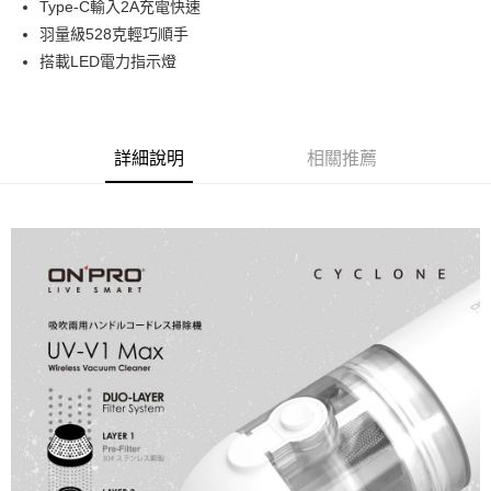
全支付
Type-C輸入2A充電快速
羽量級528克輕巧順手
全盈+PAY
搭載LED電力指示燈
AFTEE先享後付
相關說明
【關於「AFTEE先享後付」】
ATM付款
AFTEE先享後付是「在收到商品之後才付款」的支付方式。 讓您購物簡單
詳細說明
相關推薦
便利好安心！
１．簡單：不需註冊會員、不需綁卡、不需儲值。
運送方式
２．便利：只要手機號碼，簡訊認證，即可結帳。
３．安心：先確認商品／服務後，再付款。
全家取貨付款
每筆NT$60，滿NT$399(含以上)免運費
【「AFTEE先享後付」結帳流程】
１．於結帳方式選擇「AFTEE先享後付」後，將跳轉至「AFTEE先享後付」
萊爾富取貨付款
結帳頁面，進行簡訊認證並確認金額後，即可完成結帳。
２．訂單成立數日內，您將收到繳費通知簡訊。
每筆NT$60，滿NT$399(含以上)免運費
３．收到繳費通知簡訊後14天內，點擊此簡訊中的連結，可透過四大超商／
ATM／網路銀行／等多元方式進行付款，方視為交易完成。
7-11取貨付款
※ 請注意：結帳手續完成當下不需立刻繳費，但若您需要取消訂單，請聯絡
每筆NT$60，滿NT$399(含以上)免運費
購買商品的店家。未經商家同意取消之訂單仍視為有效，需透過AFTEE先享
後付繳納相關費用。
宅配
※ 交易是否成功請以「AFTEE先享後付 」之結帳頁面顯示為準，若有關於
是否繳費成功／繳費後需取消欲退款等相關疑問，請聯繫「AFTEE先享後付
每筆NT$75，滿NT$399(含以上)免運費
客戶支援中心」
https://netprotections.freshdesk.com/support/home