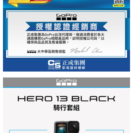
https://aftee.tw/terms/#terms3
３．未成年的使用者請事先徵得法定代理人或監護人之同意方可使用
「AFTEE先享後付」，若未經同意申辦者引起之損失，本公司不負相關責
任。
４．使用「AFTEE先享後付」時，將依據個別帳號之用戶狀況，依本公司即
時審查核予不同之上限額度；若仍有額度不足之情形，本公司將視審查結果
請求用戶進行身份認證。
５．嚴禁一人註冊多個帳號或使用他人資訊註冊。若發現惡意使用之情形，
恩沛科技股份有限公司將有權停止該用戶之使用額度並採取法律行動。