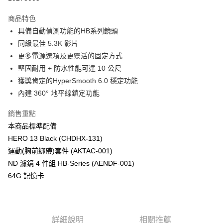
3 期 0 利率 每期
NT$6,083
21家銀行
商品特色
6 期 0 利率 每期
NT$3,041
21家銀行
合作金庫商業銀行
第一商業銀行
具備自動偵測功能的HB系列鏡頭
華南商業銀行
彰化商業銀行
12 期 0 利率 每期
NT$1,520
21家銀行
合作金庫商業銀行
第一商業銀行
同級最佳 5.3K 影片
上海商業儲蓄銀行
台北富邦商業銀行
華南商業銀行
彰化商業銀行
合作金庫商業銀行
第一商業銀行
超商取貨付款
國泰世華商業銀行
兆豐國際商業銀行
更多電源選項及更靈活的固定方式
上海商業儲蓄銀行
台北富邦商業銀行
華南商業銀行
彰化商業銀行
臺灣中小企業銀行
台中商業銀行
堅固耐用 + 防水性能可達 10 公尺
國泰世華商業銀行
兆豐國際商業銀行
LINE Pay
上海商業儲蓄銀行
台北富邦商業銀行
匯豐（台灣）商業銀行
華泰商業銀行
臺灣中小企業銀行
台中商業銀行
獲獎肯定的HyperSmooth 6.0 穩定功能
國泰世華商業銀行
兆豐國際商業銀行
聯邦商業銀行
遠東國際商業銀行
匯豐（台灣）商業銀行
華泰商業銀行
Apple Pay
內建 360° 地平線鎖定功能
臺灣中小企業銀行
台中商業銀行
元大商業銀行
永豐商業銀行
聯邦商業銀行
遠東國際商業銀行
匯豐（台灣）商業銀行
華泰商業銀行
玉山商業銀行
星展（台灣）商業銀行
街口支付
元大商業銀行
永豐商業銀行
銷售重點
聯邦商業銀行
遠東國際商業銀行
台新國際商業銀行
中國信託商業銀行
玉山商業銀行
星展（台灣）商業銀行
本商品標準配備
元大商業銀行
永豐商業銀行
台灣樂天信用卡公司
悠遊付
台新國際商業銀行
中國信託商業銀行
玉山商業銀行
星展（台灣）商業銀行
HERO 13 Black (CHDHX-131)
台灣樂天信用卡公司
台新國際商業銀行
中國信託商業銀行
Google Pay
運動(胸前綁帶)套件 (AKTAC-001)
台灣樂天信用卡公司
ND 濾鏡 4 件組 HB-Series (AENDF-001)
全支付
64G 記憶卡
全盈+PAY
AFTEE先享後付
相關說明
詳細說明
相關推薦