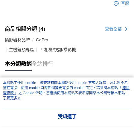
客服
商品相關分類 (4)
查看全部
攝影器材品牌
GoPro
｜主機鏡頭專區｜
相機/視訊/攝影機
本分類熱銷
全站排行
本網站中使用 cookie，欲查詢有關本網站使用 cookie 方式之詳情，及若您不希
熱門標籤
望在電腦上使用 cookie 時應如何變更電腦的 cookie 設定，請參閱本網站「
隱私
權條款
」之 Cookie 聲明。您繼續使用本網站即表示您同意本公司得按本網站使
用條款之 Cookie 聲明使用 cookie。
了解更多 >
我知道了