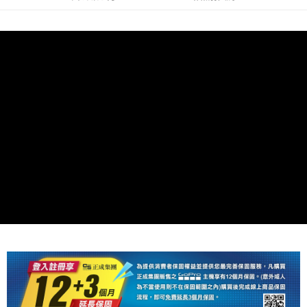
【關於「AFTEE先享後付」】
ATM付款
AFTEE先享後付是「在收到商品之後才付款」的支付方式。 讓您購物簡單
便利好安心！
１．簡單：不需註冊會員、不需綁卡、不需儲值。
運送方式
２．便利：只要手機號碼，簡訊認證，即可結帳。
３．安心：先確認商品／服務後，再付款。
全家取貨付款
每筆NT$60，滿NT$399(含以上)免運費
【「AFTEE先享後付」結帳流程】
１．於結帳方式選擇「AFTEE先享後付」後，將跳轉至「AFTEE先享後付」
萊爾富取貨付款
結帳頁面，進行簡訊認證並確認金額後，即可完成結帳。
２．訂單成立數日內，您將收到繳費通知簡訊。
每筆NT$60，滿NT$399(含以上)免運費
３．收到繳費通知簡訊後14天內，點擊此簡訊中的連結，可透過四大超商／
ATM／網路銀行／等多元方式進行付款，方視為交易完成。
7-11取貨付款
※ 請注意：結帳手續完成當下不需立刻繳費，但若您需要取消訂單，請聯絡
每筆NT$60，滿NT$399(含以上)免運費
購買商品的店家。未經商家同意取消之訂單仍視為有效，需透過AFTEE先享
後付繳納相關費用。
宅配
※ 交易是否成功請以「AFTEE先享後付 」之結帳頁面顯示為準，若有關於
是否繳費成功／繳費後需取消欲退款等相關疑問，請聯繫「AFTEE先享後付
每筆NT$75，滿NT$399(含以上)免運費
客戶支援中心」
https://netprotections.freshdesk.com/support/home
付款後門市自取
【注意事項】
１．透過由恩沛科技股份有限公司提供之「AFTEE先享後付」服務完成之交
免運費
易，需依本服務之必要範圍內提供個人資料，並將交易相關給付款項請求債
權轉讓予恩沛科技股份有限公司。
２．關於個人資料處理事宜，請瀏覽以下網址：