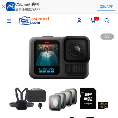
CSEmart 購物
開啟APP
立刻使用官方APP
0
1
/
7