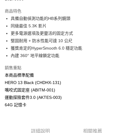
3 期 0 利率 每期
NT$5,420
21家銀行
商品特色
6 期 0 利率 每期
NT$2,710
21家銀行
合作金庫商業銀行
第一商業銀行
具備自動偵測功能的HB系列鏡頭
華南商業銀行
彰化商業銀行
12 期 0 利率 每期
NT$1,355
21家銀行
合作金庫商業銀行
第一商業銀行
同級最佳 5.3K 影片
上海商業儲蓄銀行
台北富邦商業銀行
華南商業銀行
彰化商業銀行
合作金庫商業銀行
第一商業銀行
超商取貨付款
國泰世華商業銀行
兆豐國際商業銀行
更多電源選項及更靈活的固定方式
上海商業儲蓄銀行
台北富邦商業銀行
華南商業銀行
彰化商業銀行
臺灣中小企業銀行
台中商業銀行
堅固耐用 + 防水性能可達 10 公尺
國泰世華商業銀行
兆豐國際商業銀行
LINE Pay
上海商業儲蓄銀行
台北富邦商業銀行
匯豐（台灣）商業銀行
華泰商業銀行
臺灣中小企業銀行
台中商業銀行
獲獎肯定的HyperSmooth 6.0 穩定功能
國泰世華商業銀行
兆豐國際商業銀行
聯邦商業銀行
遠東國際商業銀行
匯豐（台灣）商業銀行
華泰商業銀行
Apple Pay
內建 360° 地平線鎖定功能
臺灣中小企業銀行
台中商業銀行
元大商業銀行
永豐商業銀行
聯邦商業銀行
遠東國際商業銀行
匯豐（台灣）商業銀行
華泰商業銀行
玉山商業銀行
星展（台灣）商業銀行
街口支付
元大商業銀行
永豐商業銀行
銷售重點
聯邦商業銀行
遠東國際商業銀行
台新國際商業銀行
中國信託商業銀行
玉山商業銀行
星展（台灣）商業銀行
本商品標準配備
元大商業銀行
永豐商業銀行
台灣樂天信用卡公司
悠遊付
台新國際商業銀行
中國信託商業銀行
玉山商業銀行
星展（台灣）商業銀行
HERO 13 Black (CHDHX-131)
台灣樂天信用卡公司
台新國際商業銀行
中國信託商業銀行
Google Pay
嘴咬式固定座 (ABITM-001)
台灣樂天信用卡公司
運動探險套件3.0 (AKTES-003)
全支付
64G 記憶卡
全盈+PAY
AFTEE先享後付
相關說明
詳細說明
相關推薦