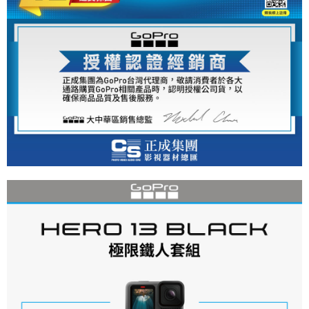
https://aftee.tw/terms/#terms3
３．未成年的使用者請事先徵得法定代理人或監護人之同意方可使用
「AFTEE先享後付」，若未經同意申辦者引起之損失，本公司不負相關責
任。
４．使用「AFTEE先享後付」時，將依據個別帳號之用戶狀況，依本公司即
時審查核予不同之上限額度；若仍有額度不足之情形，本公司將視審查結果
請求用戶進行身份認證。
５．嚴禁一人註冊多個帳號或使用他人資訊註冊。若發現惡意使用之情形，
恩沛科技股份有限公司將有權停止該用戶之使用額度並採取法律行動。