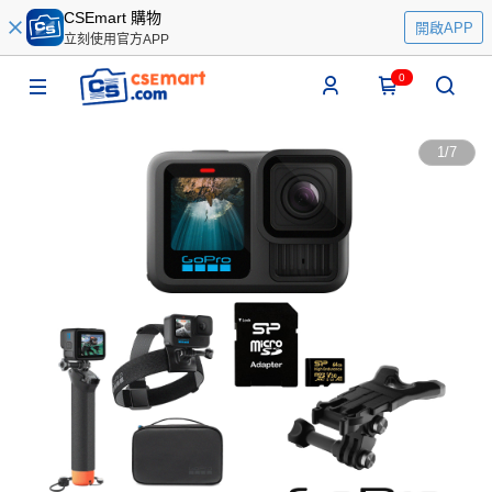
CSEmart 購物
開啟APP
立刻使用官方APP
0
1
/
7