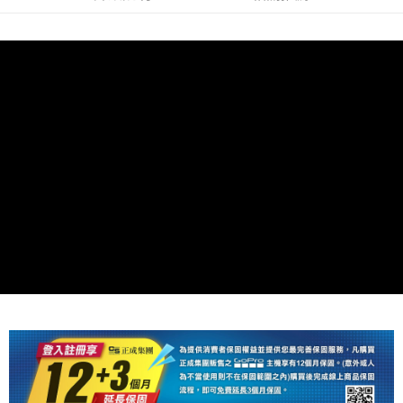
【關於「AFTEE先享後付」】
ATM付款
AFTEE先享後付是「在收到商品之後才付款」的支付方式。 讓您購物簡單
便利好安心！
１．簡單：不需註冊會員、不需綁卡、不需儲值。
運送方式
２．便利：只要手機號碼，簡訊認證，即可結帳。
３．安心：先確認商品／服務後，再付款。
全家取貨付款
每筆NT$60，滿NT$399(含以上)免運費
【「AFTEE先享後付」結帳流程】
１．於結帳方式選擇「AFTEE先享後付」後，將跳轉至「AFTEE先享後付」
萊爾富取貨付款
結帳頁面，進行簡訊認證並確認金額後，即可完成結帳。
２．訂單成立數日內，您將收到繳費通知簡訊。
每筆NT$60，滿NT$399(含以上)免運費
３．收到繳費通知簡訊後14天內，點擊此簡訊中的連結，可透過四大超商／
ATM／網路銀行／等多元方式進行付款，方視為交易完成。
7-11取貨付款
※ 請注意：結帳手續完成當下不需立刻繳費，但若您需要取消訂單，請聯絡
每筆NT$60，滿NT$399(含以上)免運費
購買商品的店家。未經商家同意取消之訂單仍視為有效，需透過AFTEE先享
後付繳納相關費用。
宅配
※ 交易是否成功請以「AFTEE先享後付 」之結帳頁面顯示為準，若有關於
是否繳費成功／繳費後需取消欲退款等相關疑問，請聯繫「AFTEE先享後付
每筆NT$75，滿NT$399(含以上)免運費
客戶支援中心」
https://netprotections.freshdesk.com/support/home
付款後門市自取
【注意事項】
１．透過由恩沛科技股份有限公司提供之「AFTEE先享後付」服務完成之交
免運費
易，需依本服務之必要範圍內提供個人資料，並將交易相關給付款項請求債
權轉讓予恩沛科技股份有限公司。
２．關於個人資料處理事宜，請瀏覽以下網址：