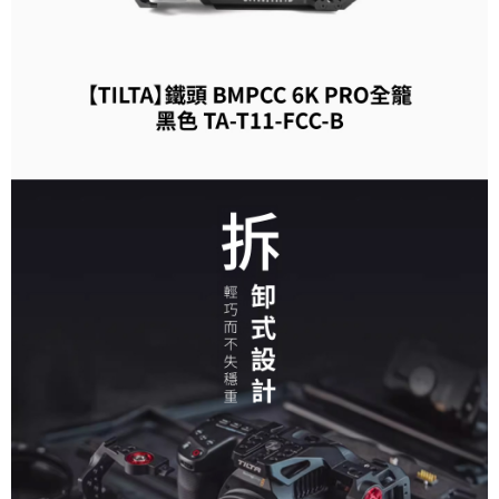
２．便利：只要手機號碼，簡訊認證，即可結帳。
３．安心：先確認商品／服務後，再付款。
宅配
每筆NT$75，滿NT$399(含以上)免運費
【「AFTEE先享後付」結帳流程】
１．於結帳方式選擇「AFTEE先享後付」後，將跳轉至「AFTEE先享後付」
付款後門市自取
結帳頁面，進行簡訊認證並確認金額後，即可完成結帳。
２．訂單成立數日內，您將收到繳費通知簡訊。
免運費
３．收到繳費通知簡訊後14天內，點擊此簡訊中的連結，可透過四大超商／
ATM／網路銀行／等多元方式進行付款，方視為交易完成。
※ 請注意：結帳手續完成當下不需立刻繳費，但若您需要取消訂單，請聯絡
購買商品的店家。未經商家同意取消之訂單仍視為有效，需透過AFTEE先享
後付繳納相關費用。
※ 交易是否成功請以「AFTEE先享後付 」之結帳頁面顯示為準，若有關於
是否繳費成功／繳費後需取消欲退款等相關疑問，請聯繫「AFTEE先享後付
客戶支援中心」
https://netprotections.freshdesk.com/support/home
【注意事項】
１．透過由恩沛科技股份有限公司提供之「AFTEE先享後付」服務完成之交
易，需依本服務之必要範圍內提供個人資料，並將交易相關給付款項請求債
權轉讓予恩沛科技股份有限公司。
２．關於個人資料處理事宜，請瀏覽以下網址：
https://aftee.tw/terms/#terms3
３．未成年的使用者請事先徵得法定代理人或監護人之同意方可使用
「AFTEE先享後付」，若未經同意申辦者引起之損失，本公司不負相關責
任。