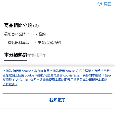
客服
商品相關分類 (2)
攝影器材品牌
Tilta 鐵頭
｜攝影器材專區｜
支架/提籠/配件
本分類熱銷
全站排行
本網站中使用 cookie，欲查詢有關本網站使用 cookie 方式之詳情，及若您不希
熱門標籤
望在電腦上使用 cookie 時應如何變更電腦的 cookie 設定，請參閱本網站「
隱私
權條款
」之 Cookie 聲明。您繼續使用本網站即表示您同意本公司得按本網站使
用條款之 Cookie 聲明使用 cookie。
了解更多 >
我知道了