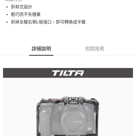
6 期 0 利率 每期
NT$525
21家銀行
合作金庫商業銀行
第一商業銀行
拆卸式設計
華南商業銀行
彰化商業銀行
12 期 0 利率 每期
NT$262
21家銀行
合作金庫商業銀行
第一商業銀行
輕巧而不失穩重
上海商業儲蓄銀行
台北富邦商業銀行
華南商業銀行
彰化商業銀行
合作金庫商業銀行
第一商業銀行
LINE Pay
國泰世華商業銀行
兆豐國際商業銀行
拆掉全籠右側L板接口，即可轉換成半籠
上海商業儲蓄銀行
台北富邦商業銀行
華南商業銀行
彰化商業銀行
臺灣中小企業銀行
台中商業銀行
國泰世華商業銀行
兆豐國際商業銀行
Apple Pay
上海商業儲蓄銀行
台北富邦商業銀行
匯豐（台灣）商業銀行
華泰商業銀行
臺灣中小企業銀行
台中商業銀行
國泰世華商業銀行
兆豐國際商業銀行
聯邦商業銀行
遠東國際商業銀行
匯豐（台灣）商業銀行
華泰商業銀行
街口支付
臺灣中小企業銀行
台中商業銀行
元大商業銀行
永豐商業銀行
詳細說明
相關推薦
聯邦商業銀行
遠東國際商業銀行
匯豐（台灣）商業銀行
華泰商業銀行
玉山商業銀行
星展（台灣）商業銀行
悠遊付
元大商業銀行
永豐商業銀行
聯邦商業銀行
遠東國際商業銀行
台新國際商業銀行
中國信託商業銀行
玉山商業銀行
星展（台灣）商業銀行
元大商業銀行
永豐商業銀行
台灣樂天信用卡公司
Google Pay
台新國際商業銀行
中國信託商業銀行
玉山商業銀行
星展（台灣）商業銀行
台灣樂天信用卡公司
台新國際商業銀行
中國信託商業銀行
全支付
台灣樂天信用卡公司
全盈+PAY
AFTEE先享後付
相關說明
【關於「AFTEE先享後付」】
ATM付款
AFTEE先享後付是「在收到商品之後才付款」的支付方式。 讓您購物簡單
便利好安心！
１．簡單：不需註冊會員、不需綁卡、不需儲值。
運送方式