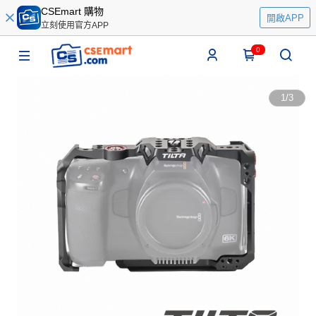
CSEmart 購物
開啟APP
立刻使用官方APP
0
1
/
3