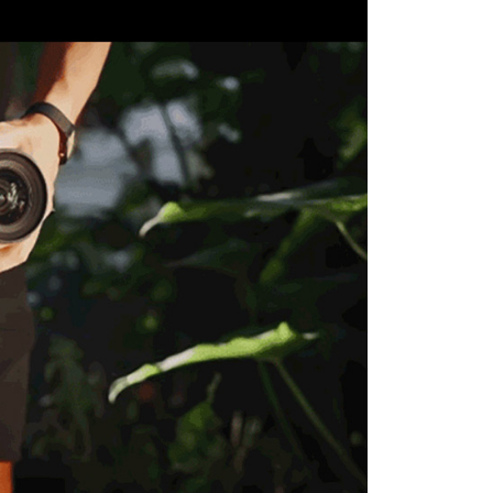
繳納相關費用。
否成功請以「AFTEE先享後付 」之結帳頁面顯示為準，若有關於
功／繳費後需取消欲退款等相關疑問，請聯繫「AFTEE先享後
援中心」
https://netprotections.freshdesk.com/support/home
項】
恩沛科技股份有限公司提供之「AFTEE先享後付」服務完成之
依本服務之必要範圍內提供個人資料，並將交易相關給付款項請
讓予恩沛科技股份有限公司。
個人資料處理事宜，請瀏覽以下網址：
ee.tw/terms/#terms3
年的使用者請事先徵得法定代理人或監護人之同意方可使用
E先享後付」，若未經同意申辦者引起之損失，本公司不負相關責
AFTEE先享後付」時，將依據個別帳號之用戶狀況，依本公司
核予不同之上限額度；若仍有額度不足之情形，本公司將視審查
用戶進行身份認證。
一人註冊多個帳號或使用他人資訊註冊。若發現惡意使用之情
科技股份有限公司將有權停止該用戶之使用額度並採取法律行