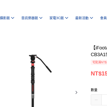
攝影館
音訊樂器館
家電3C館
最新活動
會員
【iFoo
CB3A1
宅配滿NT$
NT$15
數量