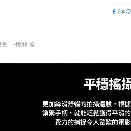
台新國
玉山商
元大商
攝影器材
台灣樂
Google Pa
台新國
分享
玉山商
台灣樂
｜攝影器
台新國
全支付
台灣樂
全盈+PAY
AFTEE先
說明
相關推薦
相關說明
【關於「A
ATM付款
AFTEE
便利好安
１．簡單
２．便利
運送方式
３．安心
宅配
【「AFT
每筆NT$7
１．於結帳
付」結帳
付款後門
２．訂單
３．收到繳
免運費
／ATM／
※ 請注意
絡購買商品