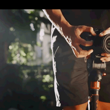
先享後付
※ 交易是
是否繳費成
付客戶支
【注意事
１．透過由
交易，需
求債權轉
２．關於
https://aft
３．未成
「AFTE
任。
４．使用「
即時審查
結果請求
５．嚴禁
形，恩沛
動。