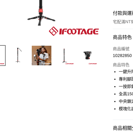
付款與運
宅配滿NT$
付款方式
商品特色
信用卡一
商品編號
10282850
信用卡分
商品特色
3 期 
一鍵升
6 期 
合作金
專利腳
華南商
12 期
一按即
合作金
上海商
華南商
全高15
合作金
LINE Pay
國泰世
上海商
中央鎖
華南商
臺灣中
國泰世
Apple Pay
上海商
模塊化
匯豐（
臺灣中
國泰世
聯邦商
匯豐（
街口支付
臺灣中
元大商
聯邦商
匯豐（
商品相關分
玉山商
悠遊付
元大商
聯邦商