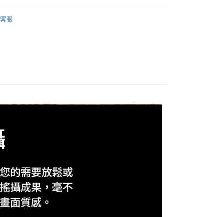
際商業銀行
中國信託商業銀行
業銀行
星展（台灣）商業銀行
業銀行
永豐商業銀行
品牌
iFootage
天信用卡公司
y
際商業銀行
中國信託商業銀行
客服
業銀行
星展（台灣）商業銀行
天信用卡公司
材專區｜
專業腳架
際商業銀行
中國信託商業銀行
天信用卡公司
享後付
FTEE先享後付」】
先享後付是「在收到商品之後才付款」的支付方式。 讓您購物簡單
心！
：不需註冊會員、不需綁卡、不需儲值。
：只要手機號碼，簡訊認證，即可結帳。
：先確認商品／服務後，再付款。
EE先享後付」結帳流程】
5，滿NT$399(含以上)免運費
方式選擇「AFTEE先享後付」後，將跳轉至「AFTEE先享後
頁面，進行簡訊認證並確認金額後，即可完成結帳。
市自取
成立數日內，您將收到繳費通知簡訊。
費通知簡訊後14天內，點擊此簡訊中的連結，可透過四大超商
網路銀行／等多元方式進行付款，方視為交易完成。
：結帳手續完成當下不需立刻繳費，但若您需要取消訂單，請聯
的店家。未經商家同意取消之訂單仍視為有效，需透過AFTEE