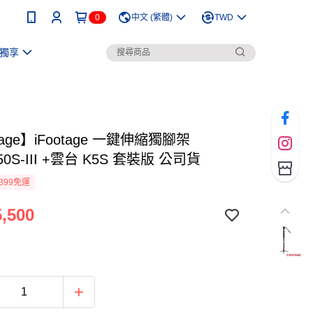
0
中文 (繁體)
TWD
獨享
tage】iFootage 一鍵伸縮獨腳架
50S-III +雲台 K5S 套裝版 公司貨
399免運
,500