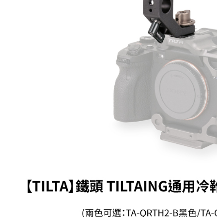
付」結帳
萊爾富取
２．訂單
３．收到繳
每筆NT$6
／ATM／
※ 請注意
7-11取貨
絡購買商品
先享後付
每筆NT$6
※ 交易是
是否繳費成
宅配
付客戶支
每筆NT$7
【注意事
付款後門
１．透過由
交易，需
免運費
求債權轉
２．關於
https://aft
３．未成
「AFTE
任。
４．使用「
即時審查
結果請求
５．嚴禁
形，恩沛