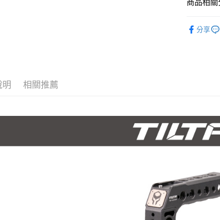
商品相關分
國泰世
聯邦商
匯豐（
Apple Pay
臺灣中
元大商
聯邦商
攝影器材
匯豐（
玉山商
街口支付
分享
元大商
聯邦商
台新國
｜攝影器
玉山商
元大商
台灣樂
悠遊付
台新國
玉山商
台灣樂
台新國
Google Pa
台灣樂
說明
相關推薦
全支付
全盈+PAY
AFTEE先
相關說明
【關於「A
ATM付款
AFTEE
便利好安
１．簡單
２．便利
運送方式
３．安心
全家取貨
【「AFT
每筆NT$6
１．於結帳