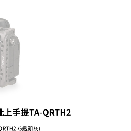
頁面，進行簡訊認證並確認金額後，即可完成結帳。
貨付款
成立數日內，您將收到繳費通知簡訊。
費通知簡訊後14天內，點擊此簡訊中的連結，可透過四大超商
0，滿NT$399(含以上)免運費
網路銀行／等多元方式進行付款，方視為交易完成。
：結帳手續完成當下不需立刻繳費，但若您需要取消訂單，請聯
付款
的店家。未經商家同意取消之訂單仍視為有效，需透過AFTEE
繳納相關費用。
0，滿NT$399(含以上)免運費
否成功請以「AFTEE先享後付 」之結帳頁面顯示為準，若有關於
功／繳費後需取消欲退款等相關疑問，請聯繫「AFTEE先享後
援中心」
https://netprotections.freshdesk.com/support/home
5，滿NT$399(含以上)免運費
項】
市自取
恩沛科技股份有限公司提供之「AFTEE先享後付」服務完成之
依本服務之必要範圍內提供個人資料，並將交易相關給付款項請
讓予恩沛科技股份有限公司。
個人資料處理事宜，請瀏覽以下網址：
ee.tw/terms/#terms3
年的使用者請事先徵得法定代理人或監護人之同意方可使用
E先享後付」，若未經同意申辦者引起之損失，本公司不負相關責
AFTEE先享後付」時，將依據個別帳號之用戶狀況，依本公司
核予不同之上限額度；若仍有額度不足之情形，本公司將視審查
用戶進行身份認證。
一人註冊多個帳號或使用他人資訊註冊。若發現惡意使用之情
科技股份有限公司將有權停止該用戶之使用額度並採取法律行