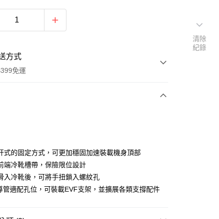
清除
紀錄
送方式
399免運
次付款
期付款
0 利率 每期
NT$700
21家銀行
杆式的固定方式，可更加穩固加速裝載機身頂部
0 利率 每期
NT$350
21家銀行
庫商業銀行
第一商業銀行
前端冷靴槽帶，保險限位設計
業銀行
彰化商業銀行
 0 利率 每期
NT$175
21家銀行
滑入冷靴後，可將手扭鎖入螺紋孔
庫商業銀行
第一商業銀行
業儲蓄銀行
台北富邦商業銀行
業銀行
彰化商業銀行
m導管適配孔位，可裝載EVF支架，並擴展各類支撐配件
庫商業銀行
第一商業銀行
付款
華商業銀行
兆豐國際商業銀行
業儲蓄銀行
台北富邦商業銀行
業銀行
彰化商業銀行
小企業銀行
台中商業銀行
華商業銀行
兆豐國際商業銀行
業儲蓄銀行
台北富邦商業銀行
台灣）商業銀行
華泰商業銀行
小企業銀行
台中商業銀行