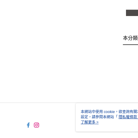
本分類
本網站中使用 cookie，欲查詢有關
設定，請參閱本網站「
隱私權條款
使用 cookie。
了解更多 >