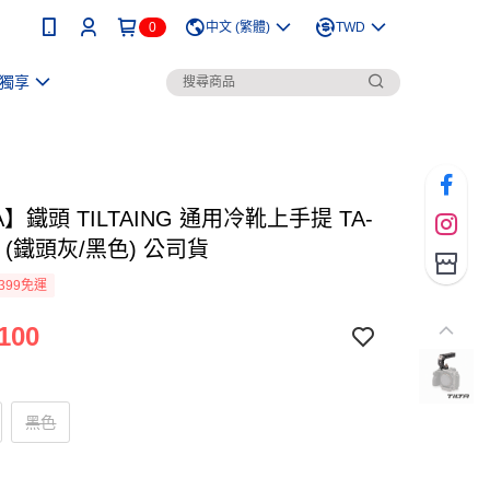
0
中文 (繁體)
TWD
獨享
TA】鐵頭 TILTAING 通用冷靴上手提 TA-
2 (鐵頭灰/黑色) 公司貨
399免運
100
黑色