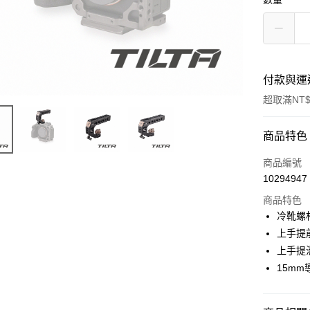
付款與運
超取滿NT$
付款方式
商品特色
信用卡一
商品編號
10294947
信用卡分
商品特色
3 期 
冷靴螺
6 期 
合作金
上手提
華南商
12 期
上手提
合作金
上海商
華南商
15m
合作金
超商取貨
國泰世
上海商
華南商
臺灣中
國泰世
LINE Pay
上海商
匯豐（
臺灣中