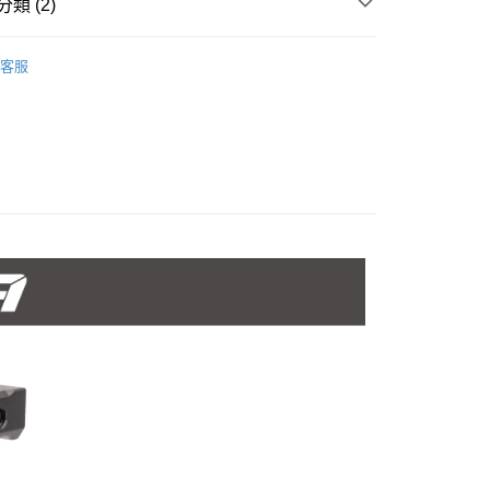
類 (2)
華商業銀行
兆豐國際商業銀行
業銀行
遠東國際商業銀行
台灣）商業銀行
華泰商業銀行
小企業銀行
台中商業銀行
業銀行
永豐商業銀行
業銀行
遠東國際商業銀行
品牌
Tilta 鐵頭
台灣）商業銀行
華泰商業銀行
業銀行
星展（台灣）商業銀行
客服
業銀行
永豐商業銀行
業銀行
遠東國際商業銀行
際商業銀行
中國信託商業銀行
材專區｜
支架/提籠/配件
業銀行
星展（台灣）商業銀行
業銀行
永豐商業銀行
天信用卡公司
際商業銀行
中國信託商業銀行
業銀行
星展（台灣）商業銀行
天信用卡公司
際商業銀行
中國信託商業銀行
y
天信用卡公司
享後付
FTEE先享後付」】
先享後付是「在收到商品之後才付款」的支付方式。 讓您購物簡單
心！
：不需註冊會員、不需綁卡、不需儲值。
：只要手機號碼，簡訊認證，即可結帳。
：先確認商品／服務後，再付款。
付款
EE先享後付」結帳流程】
0，滿NT$399(含以上)免運費
方式選擇「AFTEE先享後付」後，將跳轉至「AFTEE先享後