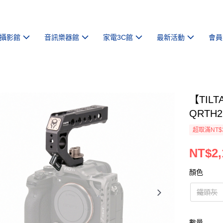
攝影館
音訊樂器館
家電3C館
最新活動
會員
【TIL
QRTH
超取滿NT$
NT$2,
顏色
鐵頭灰
數量