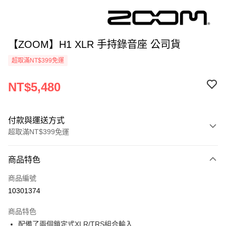
【ZOOM】H1 XLR 手持錄音座 公司貨
超取滿NT$399免運
NT$5,480
付款與運送方式
超取滿NT$399免運
付款方式
商品特色
信用卡一次付款
商品編號
信用卡分期付款
10301374
3 期 0 利率 每期
NT$1,826
21家銀行
商品特色
6 期 0 利率 每期
NT$913
21家銀行
合作金庫商業銀行
第一商業銀行
配備了兩個鎖定式XLR/TRS組合輸入