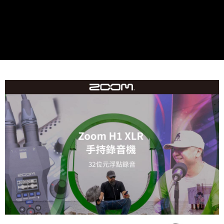
運送方式
２．便利：只要手機號碼，簡訊認證，即可結帳。
３．安心：先確認商品／服務後，再付款。
全家取貨付款
每筆NT$60，滿NT$399(含以上)免運費
【「AFTEE先享後付」結帳流程】
１．於結帳方式選擇「AFTEE先享後付」後，將跳轉至「AFTEE先享後付」
萊爾富取貨付款
結帳頁面，進行簡訊認證並確認金額後，即可完成結帳。
２．訂單成立數日內，您將收到繳費通知簡訊。
每筆NT$60，滿NT$399(含以上)免運費
３．收到繳費通知簡訊後14天內，點擊此簡訊中的連結，可透過四大超商／
ATM／網路銀行／等多元方式進行付款，方視為交易完成。
7-11取貨付款
※ 請注意：結帳手續完成當下不需立刻繳費，但若您需要取消訂單，請聯絡
每筆NT$60，滿NT$399(含以上)免運費
購買商品的店家。未經商家同意取消之訂單仍視為有效，需透過AFTEE先享
後付繳納相關費用。
宅配
※ 交易是否成功請以「AFTEE先享後付 」之結帳頁面顯示為準，若有關於
是否繳費成功／繳費後需取消欲退款等相關疑問，請聯繫「AFTEE先享後付
每筆NT$75，滿NT$399(含以上)免運費
客戶支援中心」
https://netprotections.freshdesk.com/support/home
付款後門市自取
【注意事項】
１．透過由恩沛科技股份有限公司提供之「AFTEE先享後付」服務完成之交
免運費
易，需依本服務之必要範圍內提供個人資料，並將交易相關給付款項請求債
權轉讓予恩沛科技股份有限公司。
２．關於個人資料處理事宜，請瀏覽以下網址：
https://aftee.tw/terms/#terms3
３．未成年的使用者請事先徵得法定代理人或監護人之同意方可使用
「AFTEE先享後付」，若未經同意申辦者引起之損失，本公司不負相關責
任。