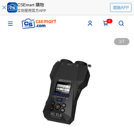
CSEmart 購物
開啟APP
立刻使用官方APP
0
1
/
7