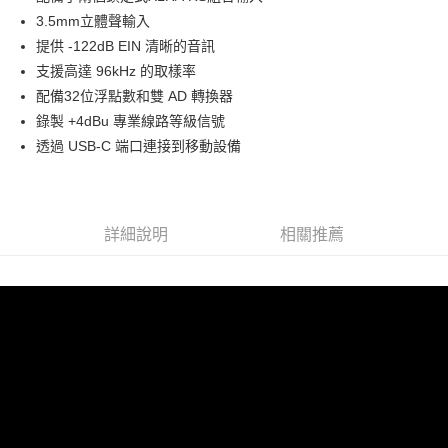
華南商業銀行
彰化商業銀行
12 期 0 利率 每期
NT$456
21家銀行
合作金庫商業銀行
第一商業銀行
3.5mm立體聲輸入
上海商業儲蓄銀行
台北富邦商業銀行
華南商業銀行
彰化商業銀行
合作金庫商業銀行
第一商業銀行
超商取貨付款
國泰世華商業銀行
兆豐國際商業銀行
提供 -122dB EIN 清晰的音訊
上海商業儲蓄銀行
台北富邦商業銀行
華南商業銀行
彰化商業銀行
臺灣中小企業銀行
台中商業銀行
支援高達 96kHz 的取樣率
國泰世華商業銀行
兆豐國際商業銀行
LINE Pay
上海商業儲蓄銀行
台北富邦商業銀行
匯豐（台灣）商業銀行
華泰商業銀行
臺灣中小企業銀行
台中商業銀行
配備32位浮點數和雙 AD 轉換器
國泰世華商業銀行
兆豐國際商業銀行
聯邦商業銀行
遠東國際商業銀行
匯豐（台灣）商業銀行
華泰商業銀行
Apple Pay
錄製 +4dBu 專業線路等級信號
臺灣中小企業銀行
台中商業銀行
元大商業銀行
永豐商業銀行
聯邦商業銀行
遠東國際商業銀行
匯豐（台灣）商業銀行
華泰商業銀行
透過 USB-C 端口連接到移動設備
玉山商業銀行
星展（台灣）商業銀行
街口支付
元大商業銀行
永豐商業銀行
聯邦商業銀行
遠東國際商業銀行
台新國際商業銀行
中國信託商業銀行
玉山商業銀行
星展（台灣）商業銀行
元大商業銀行
永豐商業銀行
台灣樂天信用卡公司
悠遊付
台新國際商業銀行
中國信託商業銀行
玉山商業銀行
星展（台灣）商業銀行
台灣樂天信用卡公司
台新國際商業銀行
中國信託商業銀行
Google Pay
詳細說明
相關推薦
台灣樂天信用卡公司
全支付
全盈+PAY
AFTEE先享後付
相關說明
【關於「AFTEE先享後付」】
ATM付款
AFTEE先享後付是「在收到商品之後才付款」的支付方式。 讓您購物簡單
便利好安心！
１．簡單：不需註冊會員、不需綁卡、不需儲值。