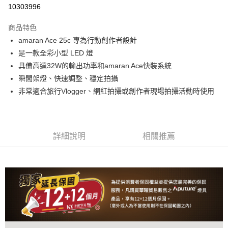
信用卡分期付款
10303996
3 期 0 利率 每期
NT$996
21家銀行
商品特色
6 期 0 利率 每期
NT$498
21家銀行
合作金庫商業銀行
第一商業銀行
amaran Ace 25c 專為行動創作者設計
華南商業銀行
彰化商業銀行
12 期 0 利率 每期
NT$249
21家銀行
合作金庫商業銀行
第一商業銀行
是一款全彩小型 LED 燈
上海商業儲蓄銀行
台北富邦商業銀行
華南商業銀行
彰化商業銀行
合作金庫商業銀行
第一商業銀行
LINE Pay
國泰世華商業銀行
兆豐國際商業銀行
具備高達32W的輸出功率和amaran Ace快裝系統
上海商業儲蓄銀行
台北富邦商業銀行
華南商業銀行
彰化商業銀行
臺灣中小企業銀行
台中商業銀行
瞬間架燈、快速調整、穩定拍攝
國泰世華商業銀行
兆豐國際商業銀行
Apple Pay
上海商業儲蓄銀行
台北富邦商業銀行
匯豐（台灣）商業銀行
華泰商業銀行
臺灣中小企業銀行
台中商業銀行
非常適合旅行Vlogger、網紅拍攝或創作者現場拍攝活動時使用
國泰世華商業銀行
兆豐國際商業銀行
聯邦商業銀行
遠東國際商業銀行
匯豐（台灣）商業銀行
華泰商業銀行
街口支付
臺灣中小企業銀行
台中商業銀行
元大商業銀行
永豐商業銀行
聯邦商業銀行
遠東國際商業銀行
匯豐（台灣）商業銀行
華泰商業銀行
玉山商業銀行
星展（台灣）商業銀行
悠遊付
元大商業銀行
永豐商業銀行
聯邦商業銀行
遠東國際商業銀行
台新國際商業銀行
中國信託商業銀行
玉山商業銀行
星展（台灣）商業銀行
詳細說明
相關推薦
元大商業銀行
永豐商業銀行
台灣樂天信用卡公司
Google Pay
台新國際商業銀行
中國信託商業銀行
玉山商業銀行
星展（台灣）商業銀行
台灣樂天信用卡公司
台新國際商業銀行
中國信託商業銀行
全支付
台灣樂天信用卡公司
全盈+PAY
AFTEE先享後付
相關說明
【關於「AFTEE先享後付」】