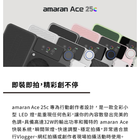
ATM付款
AFTEE先享後付是「在收到商品之後才付款」的支付方式。 讓您購物簡單
便利好安心！
１．簡單：不需註冊會員、不需綁卡、不需儲值。
運送方式
２．便利：只要手機號碼，簡訊認證，即可結帳。
３．安心：先確認商品／服務後，再付款。
宅配
每筆NT$75，滿NT$399(含以上)免運費
【「AFTEE先享後付」結帳流程】
１．於結帳方式選擇「AFTEE先享後付」後，將跳轉至「AFTEE先享後付」
付款後門市自取
結帳頁面，進行簡訊認證並確認金額後，即可完成結帳。
２．訂單成立數日內，您將收到繳費通知簡訊。
免運費
３．收到繳費通知簡訊後14天內，點擊此簡訊中的連結，可透過四大超商／
ATM／網路銀行／等多元方式進行付款，方視為交易完成。
※ 請注意：結帳手續完成當下不需立刻繳費，但若您需要取消訂單，請聯絡
購買商品的店家。未經商家同意取消之訂單仍視為有效，需透過AFTEE先享
後付繳納相關費用。
※ 交易是否成功請以「AFTEE先享後付 」之結帳頁面顯示為準，若有關於
是否繳費成功／繳費後需取消欲退款等相關疑問，請聯繫「AFTEE先享後付
客戶支援中心」
https://netprotections.freshdesk.com/support/home
【注意事項】
１．透過由恩沛科技股份有限公司提供之「AFTEE先享後付」服務完成之交
易，需依本服務之必要範圍內提供個人資料，並將交易相關給付款項請求債
權轉讓予恩沛科技股份有限公司。
２．關於個人資料處理事宜，請瀏覽以下網址：
https://aftee.tw/terms/#terms3