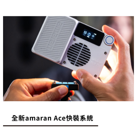
３．未成年的使用者請事先徵得法定代理人或監護人之同意方可使用
「AFTEE先享後付」，若未經同意申辦者引起之損失，本公司不負相關責
任。
４．使用「AFTEE先享後付」時，將依據個別帳號之用戶狀況，依本公司即
時審查核予不同之上限額度；若仍有額度不足之情形，本公司將視審查結果
請求用戶進行身份認證。
５．嚴禁一人註冊多個帳號或使用他人資訊註冊。若發現惡意使用之情形，
恩沛科技股份有限公司將有權停止該用戶之使用額度並採取法律行動。