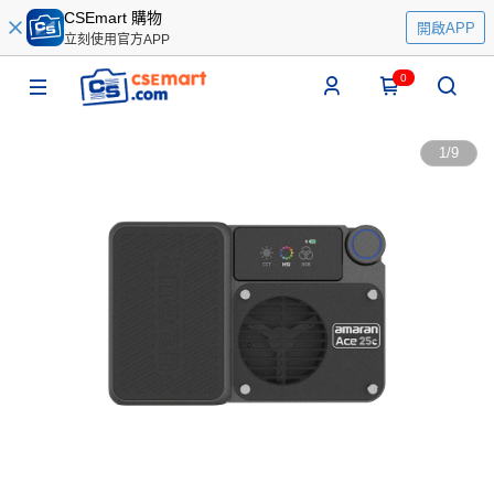
CSEmart 購物
開啟APP
立刻使用官方APP
0
1
/
9