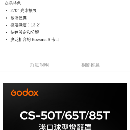
商品特色
6 期 0 利率 每期
NT$181
21家銀行
合作金庫商業銀行
第一商業銀行
270° 光束擴展
華南商業銀行
彰化商業銀行
12 期 0 利率 每期
NT$90
21家銀行
合作金庫商業銀行
第一商業銀行
緊湊便攜
上海商業儲蓄銀行
台北富邦商業銀行
華南商業銀行
彰化商業銀行
合作金庫商業銀行
第一商業銀行
LINE Pay
國泰世華商業銀行
兆豐國際商業銀行
擴展深度：13.2"
上海商業儲蓄銀行
台北富邦商業銀行
華南商業銀行
彰化商業銀行
臺灣中小企業銀行
台中商業銀行
快速設定和分解
國泰世華商業銀行
兆豐國際商業銀行
Apple Pay
上海商業儲蓄銀行
台北富邦商業銀行
匯豐（台灣）商業銀行
華泰商業銀行
臺灣中小企業銀行
台中商業銀行
廣泛相容的 Bowens S 卡口
國泰世華商業銀行
兆豐國際商業銀行
聯邦商業銀行
遠東國際商業銀行
匯豐（台灣）商業銀行
華泰商業銀行
街口支付
臺灣中小企業銀行
台中商業銀行
元大商業銀行
永豐商業銀行
聯邦商業銀行
遠東國際商業銀行
匯豐（台灣）商業銀行
華泰商業銀行
玉山商業銀行
星展（台灣）商業銀行
悠遊付
元大商業銀行
永豐商業銀行
聯邦商業銀行
遠東國際商業銀行
台新國際商業銀行
中國信託商業銀行
玉山商業銀行
星展（台灣）商業銀行
詳細說明
相關推薦
元大商業銀行
永豐商業銀行
台灣樂天信用卡公司
Google Pay
台新國際商業銀行
中國信託商業銀行
玉山商業銀行
星展（台灣）商業銀行
台灣樂天信用卡公司
台新國際商業銀行
中國信託商業銀行
全支付
台灣樂天信用卡公司
全盈+PAY
AFTEE先享後付
相關說明
【關於「AFTEE先享後付」】
ATM付款
AFTEE先享後付是「在收到商品之後才付款」的支付方式。 讓您購物簡單
便利好安心！
１．簡單：不需註冊會員、不需綁卡、不需儲值。