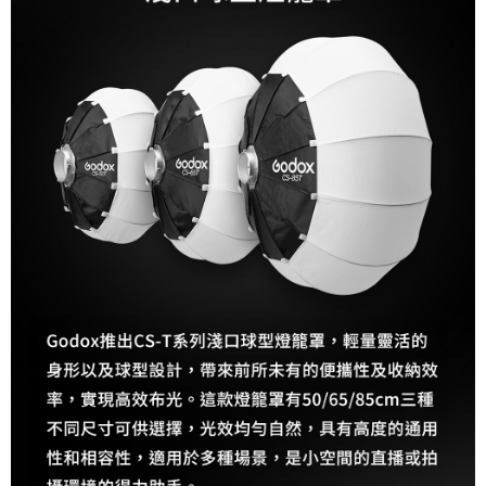
運送方式
２．便利：只要手機號碼，簡訊認證，即可結帳。
３．安心：先確認商品／服務後，再付款。
宅配
每筆NT$75，滿NT$399(含以上)免運費
【「AFTEE先享後付」結帳流程】
１．於結帳方式選擇「AFTEE先享後付」後，將跳轉至「AFTEE先享後付」
付款後門市自取
結帳頁面，進行簡訊認證並確認金額後，即可完成結帳。
２．訂單成立數日內，您將收到繳費通知簡訊。
免運費
３．收到繳費通知簡訊後14天內，點擊此簡訊中的連結，可透過四大超商／
ATM／網路銀行／等多元方式進行付款，方視為交易完成。
※ 請注意：結帳手續完成當下不需立刻繳費，但若您需要取消訂單，請聯絡
購買商品的店家。未經商家同意取消之訂單仍視為有效，需透過AFTEE先享
後付繳納相關費用。
※ 交易是否成功請以「AFTEE先享後付 」之結帳頁面顯示為準，若有關於
是否繳費成功／繳費後需取消欲退款等相關疑問，請聯繫「AFTEE先享後付
客戶支援中心」
https://netprotections.freshdesk.com/support/home
【注意事項】
１．透過由恩沛科技股份有限公司提供之「AFTEE先享後付」服務完成之交
易，需依本服務之必要範圍內提供個人資料，並將交易相關給付款項請求債
權轉讓予恩沛科技股份有限公司。
２．關於個人資料處理事宜，請瀏覽以下網址：
https://aftee.tw/terms/#terms3
３．未成年的使用者請事先徵得法定代理人或監護人之同意方可使用
「AFTEE先享後付」，若未經同意申辦者引起之損失，本公司不負相關責
任。