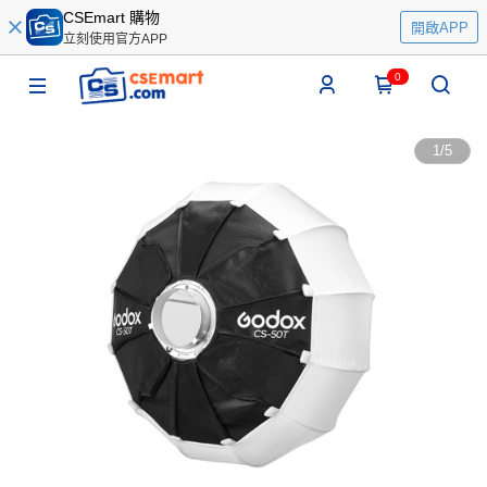
CSEmart 購物
開啟APP
立刻使用官方APP
0
1
/
5