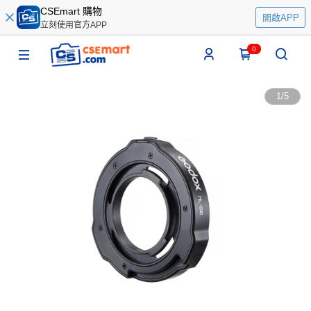
CSEmart 購物
開啟APP
立刻使用官方APP
0
1
/
5