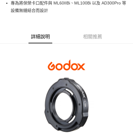
專為將保榮卡口配件與 ML60IIBi、ML100Bi 以及 AD300Pro 等
華南商業銀行
彰化商業銀行
12 期 0 利率 每期
NT$30
21家銀行
合作金庫商業銀行
第一商業銀行
設備無縫結合而設計
上海商業儲蓄銀行
台北富邦商業銀行
華南商業銀行
彰化商業銀行
合作金庫商業銀行
第一商業銀行
LINE Pay
國泰世華商業銀行
兆豐國際商業銀行
上海商業儲蓄銀行
台北富邦商業銀行
華南商業銀行
彰化商業銀行
臺灣中小企業銀行
台中商業銀行
國泰世華商業銀行
兆豐國際商業銀行
Apple Pay
上海商業儲蓄銀行
台北富邦商業銀行
匯豐（台灣）商業銀行
華泰商業銀行
臺灣中小企業銀行
台中商業銀行
國泰世華商業銀行
兆豐國際商業銀行
聯邦商業銀行
遠東國際商業銀行
詳細說明
相關推薦
匯豐（台灣）商業銀行
華泰商業銀行
街口支付
臺灣中小企業銀行
台中商業銀行
元大商業銀行
永豐商業銀行
聯邦商業銀行
遠東國際商業銀行
匯豐（台灣）商業銀行
華泰商業銀行
玉山商業銀行
星展（台灣）商業銀行
悠遊付
元大商業銀行
永豐商業銀行
聯邦商業銀行
遠東國際商業銀行
台新國際商業銀行
中國信託商業銀行
玉山商業銀行
星展（台灣）商業銀行
元大商業銀行
永豐商業銀行
台灣樂天信用卡公司
Google Pay
台新國際商業銀行
中國信託商業銀行
玉山商業銀行
星展（台灣）商業銀行
台灣樂天信用卡公司
台新國際商業銀行
中國信託商業銀行
全支付
台灣樂天信用卡公司
全盈+PAY
AFTEE先享後付
相關說明
【關於「AFTEE先享後付」】
ATM付款
AFTEE先享後付是「在收到商品之後才付款」的支付方式。 讓您購物簡單
便利好安心！
１．簡單：不需註冊會員、不需綁卡、不需儲值。
運送方式
２．便利：只要手機號碼，簡訊認證，即可結帳。