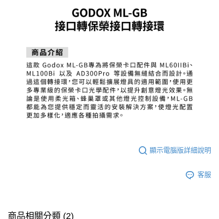
３．安心：先確認商品／服務後，再付款。
宅配
每筆NT$75，滿NT$399(含以上)免運費
【「AFTEE先享後付」結帳流程】
１．於結帳方式選擇「AFTEE先享後付」後，將跳轉至「AFTEE先享後付」
付款後門市自取
結帳頁面，進行簡訊認證並確認金額後，即可完成結帳。
２．訂單成立數日內，您將收到繳費通知簡訊。
免運費
３．收到繳費通知簡訊後14天內，點擊此簡訊中的連結，可透過四大超商／
ATM／網路銀行／等多元方式進行付款，方視為交易完成。
※ 請注意：結帳手續完成當下不需立刻繳費，但若您需要取消訂單，請聯絡
購買商品的店家。未經商家同意取消之訂單仍視為有效，需透過AFTEE先享
後付繳納相關費用。
※ 交易是否成功請以「AFTEE先享後付 」之結帳頁面顯示為準，若有關於
是否繳費成功／繳費後需取消欲退款等相關疑問，請聯繫「AFTEE先享後付
客戶支援中心」
https://netprotections.freshdesk.com/support/home
【注意事項】
１．透過由恩沛科技股份有限公司提供之「AFTEE先享後付」服務完成之交
顯示電腦版詳細說明
易，需依本服務之必要範圍內提供個人資料，並將交易相關給付款項請求債
權轉讓予恩沛科技股份有限公司。
２．關於個人資料處理事宜，請瀏覽以下網址：
客服
https://aftee.tw/terms/#terms3
３．未成年的使用者請事先徵得法定代理人或監護人之同意方可使用
「AFTEE先享後付」，若未經同意申辦者引起之損失，本公司不負相關責
任。
商品相關分類 (2)
４．使用「AFTEE先享後付」時，將依據個別帳號之用戶狀況，依本公司即