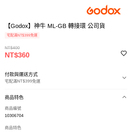
【Godox】神牛 ML-GB 轉接環 公司貨
宅配滿NT$399免運
NT$400
NT$360
付款與運送方式
宅配滿NT$399免運
付款方式
商品特色
信用卡一次付款
商品編號
信用卡分期付款
10306704
3 期 0 利率 每期
NT$120
21家銀行
商品特色
6 期 0 利率 每期
NT$60
21家銀行
合作金庫商業銀行
第一商業銀行