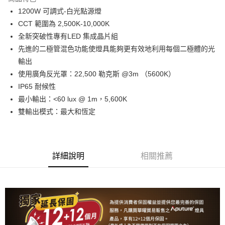
6 期 0 利率 每期
NT$17,733
21家銀行
合作金庫商業銀行
第一商業銀行
1200W 可調式-白光點源燈
華南商業銀行
彰化商業銀行
12 期 0 利率 每期
NT$8,866
21家銀行
合作金庫商業銀行
第一商業銀行
CCT 範圍為 2,500K-10,000K
上海商業儲蓄銀行
台北富邦商業銀行
華南商業銀行
彰化商業銀行
合作金庫商業銀行
第一商業銀行
LINE Pay
國泰世華商業銀行
兆豐國際商業銀行
全新突破性專有LED 集成晶片組
上海商業儲蓄銀行
台北富邦商業銀行
華南商業銀行
彰化商業銀行
臺灣中小企業銀行
台中商業銀行
先進的二極管混色功能使燈具能夠更有效地利用每個二極體的光
國泰世華商業銀行
兆豐國際商業銀行
Apple Pay
上海商業儲蓄銀行
台北富邦商業銀行
匯豐（台灣）商業銀行
華泰商業銀行
臺灣中小企業銀行
台中商業銀行
輸出
國泰世華商業銀行
兆豐國際商業銀行
聯邦商業銀行
遠東國際商業銀行
匯豐（台灣）商業銀行
華泰商業銀行
街口支付
使用廣角反光罩：22,500 勒克斯 @3m （5600K）
臺灣中小企業銀行
台中商業銀行
元大商業銀行
永豐商業銀行
聯邦商業銀行
遠東國際商業銀行
匯豐（台灣）商業銀行
華泰商業銀行
IP65 耐候性
玉山商業銀行
星展（台灣）商業銀行
悠遊付
元大商業銀行
永豐商業銀行
聯邦商業銀行
遠東國際商業銀行
最小輸出：<60 lux @ 1m，5,600K
台新國際商業銀行
中國信託商業銀行
玉山商業銀行
星展（台灣）商業銀行
元大商業銀行
永豐商業銀行
台灣樂天信用卡公司
Google Pay
雙輸出模式：最大和恆定
台新國際商業銀行
中國信託商業銀行
玉山商業銀行
星展（台灣）商業銀行
台灣樂天信用卡公司
台新國際商業銀行
中國信託商業銀行
全支付
台灣樂天信用卡公司
全盈+PAY
詳細說明
相關推薦
AFTEE先享後付
相關說明
【關於「AFTEE先享後付」】
ATM付款
AFTEE先享後付是「在收到商品之後才付款」的支付方式。 讓您購物簡單
便利好安心！
１．簡單：不需註冊會員、不需綁卡、不需儲值。
運送方式