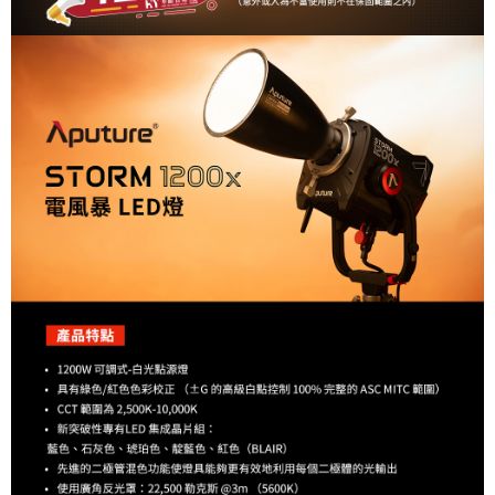
２．便利：只要手機號碼，簡訊認證，即可結帳。
３．安心：先確認商品／服務後，再付款。
宅配
每筆NT$75，滿NT$399(含以上)免運費
【「AFTEE先享後付」結帳流程】
１．於結帳方式選擇「AFTEE先享後付」後，將跳轉至「AFTEE先享後付」
付款後門市自取
結帳頁面，進行簡訊認證並確認金額後，即可完成結帳。
２．訂單成立數日內，您將收到繳費通知簡訊。
免運費
３．收到繳費通知簡訊後14天內，點擊此簡訊中的連結，可透過四大超商／
ATM／網路銀行／等多元方式進行付款，方視為交易完成。
※ 請注意：結帳手續完成當下不需立刻繳費，但若您需要取消訂單，請聯絡
購買商品的店家。未經商家同意取消之訂單仍視為有效，需透過AFTEE先享
後付繳納相關費用。
※ 交易是否成功請以「AFTEE先享後付 」之結帳頁面顯示為準，若有關於
是否繳費成功／繳費後需取消欲退款等相關疑問，請聯繫「AFTEE先享後付
客戶支援中心」
https://netprotections.freshdesk.com/support/home
【注意事項】
１．透過由恩沛科技股份有限公司提供之「AFTEE先享後付」服務完成之交
易，需依本服務之必要範圍內提供個人資料，並將交易相關給付款項請求債
權轉讓予恩沛科技股份有限公司。
２．關於個人資料處理事宜，請瀏覽以下網址：
https://aftee.tw/terms/#terms3
３．未成年的使用者請事先徵得法定代理人或監護人之同意方可使用
「AFTEE先享後付」，若未經同意申辦者引起之損失，本公司不負相關責
任。