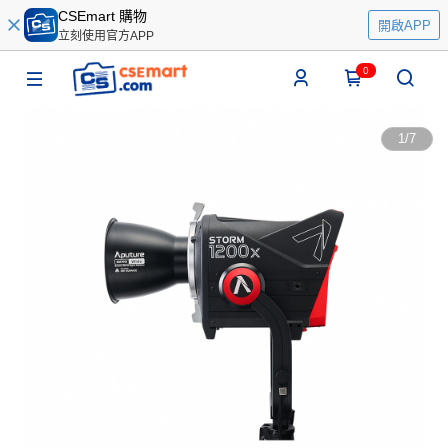
CSEmart 購物
開啟APP
立刻使用官方APP
0
1
/
7