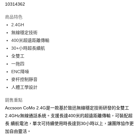
信用卡分期付款
10314362
3 期 0 利率 每期
NT$1,066
21家銀行
商品特色
6 期 0 利率 每期
NT$533
21家銀行
合作金庫商業銀行
第一商業銀行
2.4GH
華南商業銀行
彰化商業銀行
12 期 0 利率 每期
NT$266
21家銀行
合作金庫商業銀行
第一商業銀行
無線穩定技術
上海商業儲蓄銀行
台北富邦商業銀行
華南商業銀行
彰化商業銀行
合作金庫商業銀行
第一商業銀行
超商取貨付款
國泰世華商業銀行
兆豐國際商業銀行
400米超遠距離傳輸
上海商業儲蓄銀行
台北富邦商業銀行
華南商業銀行
彰化商業銀行
臺灣中小企業銀行
台中商業銀行
30+小時超長續航
國泰世華商業銀行
兆豐國際商業銀行
LINE Pay
上海商業儲蓄銀行
台北富邦商業銀行
匯豐（台灣）商業銀行
華泰商業銀行
臺灣中小企業銀行
台中商業銀行
全雙工
國泰世華商業銀行
兆豐國際商業銀行
聯邦商業銀行
遠東國際商業銀行
匯豐（台灣）商業銀行
華泰商業銀行
Apple Pay
一拖四
臺灣中小企業銀行
台中商業銀行
元大商業銀行
永豐商業銀行
聯邦商業銀行
遠東國際商業銀行
匯豐（台灣）商業銀行
華泰商業銀行
ENC降噪
玉山商業銀行
星展（台灣）商業銀行
街口支付
元大商業銀行
永豐商業銀行
聯邦商業銀行
遠東國際商業銀行
麥杆控制靜音
台新國際商業銀行
中國信託商業銀行
玉山商業銀行
星展（台灣）商業銀行
元大商業銀行
永豐商業銀行
台灣樂天信用卡公司
悠遊付
人體工學設計
台新國際商業銀行
中國信託商業銀行
玉山商業銀行
星展（台灣）商業銀行
台灣樂天信用卡公司
台新國際商業銀行
中國信託商業銀行
Google Pay
銷售重點
台灣樂天信用卡公司
Accsoon CoMo 2.4G是一款基於致迅無線穩定技術研發的全雙工
全支付
2.4GHz無線通話系統。支援長達400米的超遠距離傳輸，可裝配超
全盈+PAY
長 續航電池，單次可持續使用時長達到30小時以上，讓團隊協作更
加自由靈活。
AFTEE先享後付