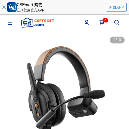
CSEmart 購物
開啟APP
立刻使用官方APP
0
1
/
10