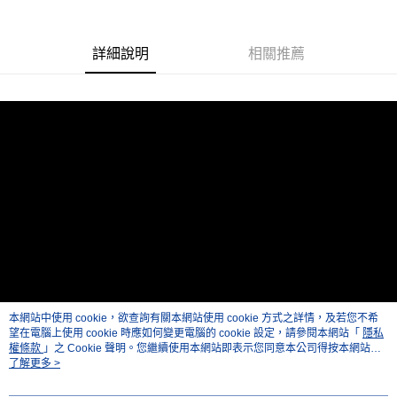
相關說明
【關於「AFTEE先享後付」】
ATM付款
AFTEE先享後付是「在收到商品之後才付款」的支付方式。 讓您購物簡單
便利好安心！
詳細說明
相關推薦
１．簡單：不需註冊會員、不需綁卡、不需儲值。
運送方式
２．便利：只要手機號碼，簡訊認證，即可結帳。
３．安心：先確認商品／服務後，再付款。
全家取貨付款
每筆NT$60，滿NT$399(含以上)免運費
【「AFTEE先享後付」結帳流程】
１．於結帳方式選擇「AFTEE先享後付」後，將跳轉至「AFTEE先享後付」
萊爾富取貨付款
結帳頁面，進行簡訊認證並確認金額後，即可完成結帳。
２．訂單成立數日內，您將收到繳費通知簡訊。
每筆NT$60，滿NT$399(含以上)免運費
３．收到繳費通知簡訊後14天內，點擊此簡訊中的連結，可透過四大超商／
ATM／網路銀行／等多元方式進行付款，方視為交易完成。
7-11取貨付款
※ 請注意：結帳手續完成當下不需立刻繳費，但若您需要取消訂單，請聯絡
每筆NT$60，滿NT$399(含以上)免運費
購買商品的店家。未經商家同意取消之訂單仍視為有效，需透過AFTEE先享
後付繳納相關費用。
宅配
※ 交易是否成功請以「AFTEE先享後付 」之結帳頁面顯示為準，若有關於
是否繳費成功／繳費後需取消欲退款等相關疑問，請聯繫「AFTEE先享後付
每筆NT$75，滿NT$399(含以上)免運費
客戶支援中心」
https://netprotections.freshdesk.com/support/home
本網站中使用 cookie，欲查詢有關本網站使用 cookie 方式之詳情，及若您不希
付款後門市自取
望在電腦上使用 cookie 時應如何變更電腦的 cookie 設定，請參閱本網站「
隱私
【注意事項】
權條款
」之 Cookie 聲明。您繼續使用本網站即表示您同意本公司得按本網站使
１．透過由恩沛科技股份有限公司提供之「AFTEE先享後付」服務完成之交
免運費
用條款之 Cookie 聲明使用 cookie。
了解更多 >
易，需依本服務之必要範圍內提供個人資料，並將交易相關給付款項請求債
權轉讓予恩沛科技股份有限公司。