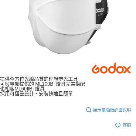
運送方式
２．便利：只要手機號碼，簡訊認證，即可結帳。
３．安心：先確認商品／服務後，再付款。
宅配
每筆NT$75，滿NT$399(含以上)免運費
【「AFTEE先享後付」結帳流程】
１．於結帳方式選擇「AFTEE先享後付」後，將跳轉至「AFTEE先享後付」
付款後門市自取
結帳頁面，進行簡訊認證並確認金額後，即可完成結帳。
２．訂單成立數日內，您將收到繳費通知簡訊。
免運費
３．收到繳費通知簡訊後14天內，點擊此簡訊中的連結，可透過四大超商／
ATM／網路銀行／等多元方式進行付款，方視為交易完成。
※ 請注意：結帳手續完成當下不需立刻繳費，但若您需要取消訂單，請聯絡
購買商品的店家。未經商家同意取消之訂單仍視為有效，需透過AFTEE先享
後付繳納相關費用。
※ 交易是否成功請以「AFTEE先享後付 」之結帳頁面顯示為準，若有關於
是否繳費成功／繳費後需取消欲退款等相關疑問，請聯繫「AFTEE先享後付
提供全方位光線品質的理想塑光工具
客戶支援中心」
https://netprotections.freshdesk.com/support/home
可與單獨提供的 ML100Bi 燈具完美搭配
也相容ML60IIBi 燈具
【注意事項】
採用可摺疊設計，安裝快速且簡單
１．透過由恩沛科技股份有限公司提供之「AFTEE先享後付」服務完成之交
易，需依本服務之必要範圍內提供個人資料，並將交易相關給付款項請求債
權轉讓予恩沛科技股份有限公司。
顯示電腦版詳細說明
２．關於個人資料處理事宜，請瀏覽以下網址：
https://aftee.tw/terms/#terms3
客服
３．未成年的使用者請事先徵得法定代理人或監護人之同意方可使用
「AFTEE先享後付」，若未經同意申辦者引起之損失，本公司不負相關責
任。