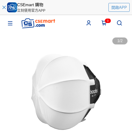
CSEmart 購物
開啟APP
立刻使用官方APP
0
1
/
2