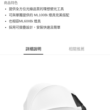
商品特色
6 期 0 利率 每期
NT$133
21家銀行
合作金庫商業銀行
第一商業銀行
提供全方位光線品質的理想塑光工具
華南商業銀行
彰化商業銀行
12 期 0 利率 每期
NT$66
21家銀行
合作金庫商業銀行
第一商業銀行
可與單獨提供的 ML100Bi 燈具完美搭配
上海商業儲蓄銀行
台北富邦商業銀行
華南商業銀行
彰化商業銀行
合作金庫商業銀行
第一商業銀行
LINE Pay
國泰世華商業銀行
兆豐國際商業銀行
也相容ML60IIBi 燈具
上海商業儲蓄銀行
台北富邦商業銀行
華南商業銀行
彰化商業銀行
臺灣中小企業銀行
台中商業銀行
採用可摺疊設計，安裝快速且簡單
國泰世華商業銀行
兆豐國際商業銀行
Apple Pay
上海商業儲蓄銀行
台北富邦商業銀行
匯豐（台灣）商業銀行
華泰商業銀行
臺灣中小企業銀行
台中商業銀行
國泰世華商業銀行
兆豐國際商業銀行
聯邦商業銀行
遠東國際商業銀行
匯豐（台灣）商業銀行
華泰商業銀行
街口支付
臺灣中小企業銀行
台中商業銀行
元大商業銀行
永豐商業銀行
聯邦商業銀行
遠東國際商業銀行
匯豐（台灣）商業銀行
華泰商業銀行
玉山商業銀行
星展（台灣）商業銀行
悠遊付
元大商業銀行
永豐商業銀行
詳細說明
相關推薦
聯邦商業銀行
遠東國際商業銀行
台新國際商業銀行
中國信託商業銀行
玉山商業銀行
星展（台灣）商業銀行
元大商業銀行
永豐商業銀行
台灣樂天信用卡公司
Google Pay
台新國際商業銀行
中國信託商業銀行
玉山商業銀行
星展（台灣）商業銀行
台灣樂天信用卡公司
台新國際商業銀行
中國信託商業銀行
全支付
台灣樂天信用卡公司
全盈+PAY
AFTEE先享後付
相關說明
【關於「AFTEE先享後付」】
ATM付款
AFTEE先享後付是「在收到商品之後才付款」的支付方式。 讓您購物簡單
便利好安心！
１．簡單：不需註冊會員、不需綁卡、不需儲值。