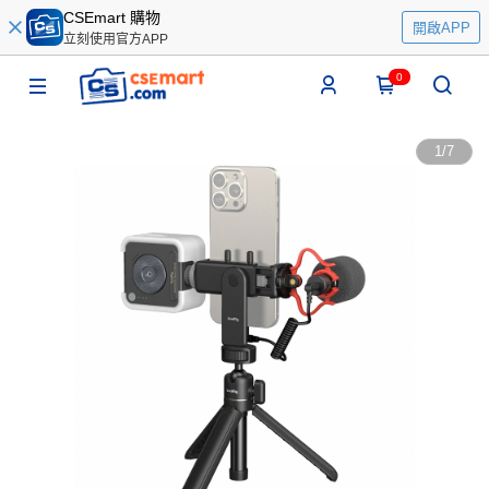
CSEmart 購物
開啟APP
立刻使用官方APP
0
1
/
7