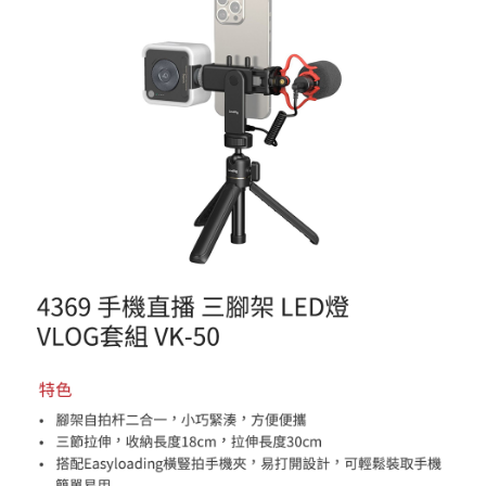
便利好安心！
１．簡單：不需註冊會員、不需綁卡、不需儲值。
運送方式
２．便利：只要手機號碼，簡訊認證，即可結帳。
３．安心：先確認商品／服務後，再付款。
全家取貨付款
每筆NT$60，滿NT$399(含以上)免運費
【「AFTEE先享後付」結帳流程】
１．於結帳方式選擇「AFTEE先享後付」後，將跳轉至「AFTEE先享後付」
萊爾富取貨付款
結帳頁面，進行簡訊認證並確認金額後，即可完成結帳。
２．訂單成立數日內，您將收到繳費通知簡訊。
每筆NT$60，滿NT$399(含以上)免運費
３．收到繳費通知簡訊後14天內，點擊此簡訊中的連結，可透過四大超商／
ATM／網路銀行／等多元方式進行付款，方視為交易完成。
7-11取貨付款
※ 請注意：結帳手續完成當下不需立刻繳費，但若您需要取消訂單，請聯絡
每筆NT$60，滿NT$399(含以上)免運費
購買商品的店家。未經商家同意取消之訂單仍視為有效，需透過AFTEE先享
後付繳納相關費用。
宅配
※ 交易是否成功請以「AFTEE先享後付 」之結帳頁面顯示為準，若有關於
是否繳費成功／繳費後需取消欲退款等相關疑問，請聯繫「AFTEE先享後付
每筆NT$75，滿NT$399(含以上)免運費
客戶支援中心」
https://netprotections.freshdesk.com/support/home
付款後門市自取
【注意事項】
１．透過由恩沛科技股份有限公司提供之「AFTEE先享後付」服務完成之交
免運費
易，需依本服務之必要範圍內提供個人資料，並將交易相關給付款項請求債
權轉讓予恩沛科技股份有限公司。
２．關於個人資料處理事宜，請瀏覽以下網址：
https://aftee.tw/terms/#terms3
３．未成年的使用者請事先徵得法定代理人或監護人之同意方可使用