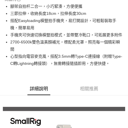
6 期 0 利率 每期
NT$373
21家銀行
合作金庫商業銀行
第一商業銀行
腳架自拍杆二合一，小巧緊湊，方便便攜
華南商業銀行
彰化商業銀行
12 期 0 利率 每期
NT$186
21家銀行
合作金庫商業銀行
第一商業銀行
三節拉伸，收納長度18cm，拉伸長度30cm
上海商業儲蓄銀行
台北富邦商業銀行
華南商業銀行
彰化商業銀行
合作金庫商業銀行
第一商業銀行
超商取貨付款
國泰世華商業銀行
兆豐國際商業銀行
搭配Easyloading橫豎拍手機夾，易打開設計，可輕鬆裝取手
上海商業儲蓄銀行
台北富邦商業銀行
華南商業銀行
彰化商業銀行
臺灣中小企業銀行
台中商業銀行
機，簡單易用
國泰世華商業銀行
兆豐國際商業銀行
LINE Pay
上海商業儲蓄銀行
台北富邦商業銀行
匯豐（台灣）商業銀行
華泰商業銀行
臺灣中小企業銀行
台中商業銀行
手機夾可快速切換橫豎拍模式，並帶雙冷靴口，可拓展更多附件
國泰世華商業銀行
兆豐國際商業銀行
聯邦商業銀行
遠東國際商業銀行
匯豐（台灣）商業銀行
華泰商業銀行
Apple Pay
2700-6500k雙色溫美顏補光，標配柔光罩，照亮每一個精彩瞬
臺灣中小企業銀行
台中商業銀行
元大商業銀行
永豐商業銀行
聯邦商業銀行
遠東國際商業銀行
匯豐（台灣）商業銀行
華泰商業銀行
間
玉山商業銀行
星展（台灣）商業銀行
街口支付
元大商業銀行
永豐商業銀行
聯邦商業銀行
遠東國際商業銀行
心型指向電容麥克風，搭配3.5mm轉Type-C連接線（附贈Type-
台新國際商業銀行
中國信託商業銀行
玉山商業銀行
星展（台灣）商業銀行
元大商業銀行
永豐商業銀行
台灣樂天信用卡公司
悠遊付
C轉Lightning轉接頭），無需轉接隨插即用，方便快捷。
台新國際商業銀行
中國信託商業銀行
玉山商業銀行
星展（台灣）商業銀行
台灣樂天信用卡公司
台新國際商業銀行
中國信託商業銀行
Google Pay
台灣樂天信用卡公司
全支付
詳細說明
相關推薦
全盈+PAY
AFTEE先享後付
相關說明
【關於「AFTEE先享後付」】
ATM付款
AFTEE先享後付是「在收到商品之後才付款」的支付方式。 讓您購物簡單