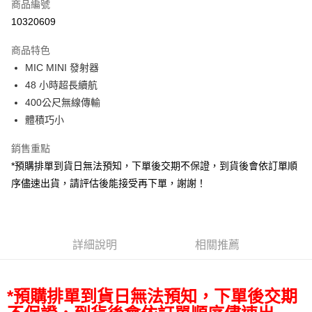
商品編號
信用卡分期付款
10320609
3 期 0 利率 每期
NT$250
21家銀行
商品特色
6 期 0 利率 每期
NT$125
21家銀行
合作金庫商業銀行
第一商業銀行
MIC MINI 發射器
華南商業銀行
彰化商業銀行
12 期 0 利率 每期
NT$62
21家銀行
合作金庫商業銀行
第一商業銀行
48 小時超長續航
上海商業儲蓄銀行
台北富邦商業銀行
華南商業銀行
彰化商業銀行
合作金庫商業銀行
第一商業銀行
超商取貨付款
國泰世華商業銀行
兆豐國際商業銀行
400公尺無線傳輸
上海商業儲蓄銀行
台北富邦商業銀行
華南商業銀行
彰化商業銀行
臺灣中小企業銀行
台中商業銀行
體積巧小
國泰世華商業銀行
兆豐國際商業銀行
LINE Pay
上海商業儲蓄銀行
台北富邦商業銀行
匯豐（台灣）商業銀行
華泰商業銀行
臺灣中小企業銀行
台中商業銀行
國泰世華商業銀行
兆豐國際商業銀行
聯邦商業銀行
遠東國際商業銀行
銷售重點
匯豐（台灣）商業銀行
華泰商業銀行
Apple Pay
臺灣中小企業銀行
台中商業銀行
元大商業銀行
永豐商業銀行
*預購排單到貨日無法預知，下單後交期不保證，到貨後會依訂單順
聯邦商業銀行
遠東國際商業銀行
匯豐（台灣）商業銀行
華泰商業銀行
玉山商業銀行
星展（台灣）商業銀行
街口支付
元大商業銀行
永豐商業銀行
序儘速出貨，請評估後能接受再下單，謝謝！
聯邦商業銀行
遠東國際商業銀行
台新國際商業銀行
中國信託商業銀行
玉山商業銀行
星展（台灣）商業銀行
元大商業銀行
永豐商業銀行
台灣樂天信用卡公司
悠遊付
台新國際商業銀行
中國信託商業銀行
玉山商業銀行
星展（台灣）商業銀行
台灣樂天信用卡公司
台新國際商業銀行
中國信託商業銀行
Google Pay
台灣樂天信用卡公司
詳細說明
相關推薦
全支付
全盈+PAY
*預購排單到貨日無法預知，下單後交期
AFTEE先享後付