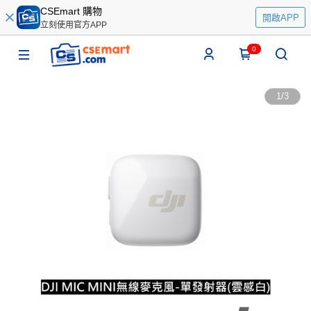
CSEmart 購物
開啟APP
立刻使用官方APP
0
1
/
3