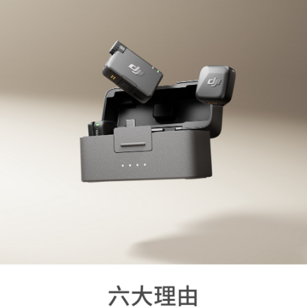
【關於「AFTEE先享後付」】
ATM付款
AFTEE先享後付是「在收到商品之後才付款」的支付方式。 讓您購物簡單
便利好安心！
１．簡單：不需註冊會員、不需綁卡、不需儲值。
運送方式
２．便利：只要手機號碼，簡訊認證，即可結帳。
３．安心：先確認商品／服務後，再付款。
全家取貨付款
每筆NT$60，滿NT$399(含以上)免運費
【「AFTEE先享後付」結帳流程】
１．於結帳方式選擇「AFTEE先享後付」後，將跳轉至「AFTEE先享後付」
萊爾富取貨付款
結帳頁面，進行簡訊認證並確認金額後，即可完成結帳。
２．訂單成立數日內，您將收到繳費通知簡訊。
每筆NT$60，滿NT$399(含以上)免運費
３．收到繳費通知簡訊後14天內，點擊此簡訊中的連結，可透過四大超商／
ATM／網路銀行／等多元方式進行付款，方視為交易完成。
7-11取貨付款
※ 請注意：結帳手續完成當下不需立刻繳費，但若您需要取消訂單，請聯絡
每筆NT$60，滿NT$399(含以上)免運費
購買商品的店家。未經商家同意取消之訂單仍視為有效，需透過AFTEE先享
後付繳納相關費用。
宅配
※ 交易是否成功請以「AFTEE先享後付 」之結帳頁面顯示為準，若有關於
是否繳費成功／繳費後需取消欲退款等相關疑問，請聯繫「AFTEE先享後付
每筆NT$75，滿NT$399(含以上)免運費
客戶支援中心」
https://netprotections.freshdesk.com/support/home
付款後門市自取
【注意事項】
１．透過由恩沛科技股份有限公司提供之「AFTEE先享後付」服務完成之交
免運費
易，需依本服務之必要範圍內提供個人資料，並將交易相關給付款項請求債
權轉讓予恩沛科技股份有限公司。
２．關於個人資料處理事宜，請瀏覽以下網址：