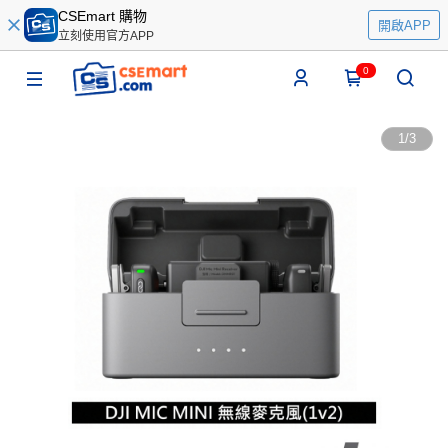
CSEmart 購物
開啟APP
立刻使用官方APP
0
1
/
3