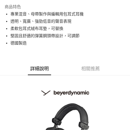
3 期 0 利率 每期
NT$2,326
21家銀行
商品特色
6 期 0 利率 每期
NT$1,163
21家銀行
合作金庫商業銀行
第一商業銀行
專業混音、母帶製作與編輯用包耳式耳機
華南商業銀行
彰化商業銀行
12 期 0 利率 每期
NT$581
21家銀行
合作金庫商業銀行
第一商業銀行
透明、寬廣、強勁低音的聲音表現
上海商業儲蓄銀行
台北富邦商業銀行
華南商業銀行
彰化商業銀行
合作金庫商業銀行
第一商業銀行
超商取貨付款
國泰世華商業銀行
兆豐國際商業銀行
柔軟包耳式絨布耳墊，可替換
上海商業儲蓄銀行
台北富邦商業銀行
華南商業銀行
彰化商業銀行
臺灣中小企業銀行
台中商業銀行
堅固且舒適的彈簧鋼頭帶設計，可調節
國泰世華商業銀行
兆豐國際商業銀行
LINE Pay
上海商業儲蓄銀行
台北富邦商業銀行
匯豐（台灣）商業銀行
華泰商業銀行
臺灣中小企業銀行
台中商業銀行
德國製造
國泰世華商業銀行
兆豐國際商業銀行
聯邦商業銀行
遠東國際商業銀行
匯豐（台灣）商業銀行
華泰商業銀行
Apple Pay
臺灣中小企業銀行
台中商業銀行
元大商業銀行
永豐商業銀行
聯邦商業銀行
遠東國際商業銀行
匯豐（台灣）商業銀行
華泰商業銀行
玉山商業銀行
星展（台灣）商業銀行
街口支付
元大商業銀行
永豐商業銀行
聯邦商業銀行
遠東國際商業銀行
台新國際商業銀行
中國信託商業銀行
玉山商業銀行
星展（台灣）商業銀行
詳細說明
相關推薦
元大商業銀行
永豐商業銀行
台灣樂天信用卡公司
悠遊付
台新國際商業銀行
中國信託商業銀行
玉山商業銀行
星展（台灣）商業銀行
台灣樂天信用卡公司
台新國際商業銀行
中國信託商業銀行
Google Pay
台灣樂天信用卡公司
全支付
全盈+PAY
AFTEE先享後付
相關說明
【關於「AFTEE先享後付」】