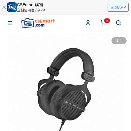
CSEmart 購物
開啟APP
立刻使用官方APP
0
1
/
4