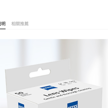
｜攝影器
玉山商
街口支付
元大商
聯邦商
台新國
玉山商
元大商
台灣樂
悠遊付
台新國
玉山商
台灣樂
台新國
Google Pa
說明
相關推薦
台灣樂
全支付
全盈+PAY
AFTEE先
相關說明
【關於「A
ATM付款
AFTEE
便利好安
１．簡單
２．便利
運送方式
３．安心
全家取貨
【「AFT
每筆NT$6
１．於結帳
付」結帳
萊爾富取
２．訂單
３．收到繳
每筆NT$6