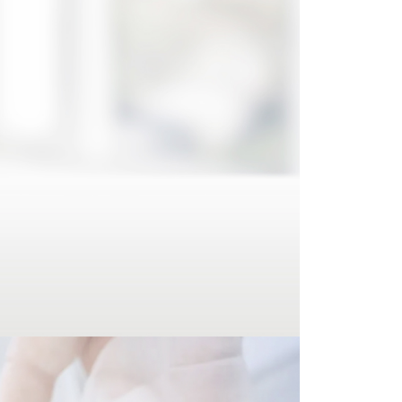
網路銀行／等多元方式進行付款，方視為交易完成。
：結帳手續完成當下不需立刻繳費，但若您需要取消訂單，請聯
付款
的店家。未經商家同意取消之訂單仍視為有效，需透過AFTEE
繳納相關費用。
0，滿NT$399(含以上)免運費
否成功請以「AFTEE先享後付 」之結帳頁面顯示為準，若有關於
功／繳費後需取消欲退款等相關疑問，請聯繫「AFTEE先享後
援中心」
https://netprotections.freshdesk.com/support/home
5，滿NT$399(含以上)免運費
項】
市自取
恩沛科技股份有限公司提供之「AFTEE先享後付」服務完成之
依本服務之必要範圍內提供個人資料，並將交易相關給付款項請
讓予恩沛科技股份有限公司。
個人資料處理事宜，請瀏覽以下網址：
ee.tw/terms/#terms3
年的使用者請事先徵得法定代理人或監護人之同意方可使用
E先享後付」，若未經同意申辦者引起之損失，本公司不負相關責
AFTEE先享後付」時，將依據個別帳號之用戶狀況，依本公司
核予不同之上限額度；若仍有額度不足之情形，本公司將視審查
用戶進行身份認證。
一人註冊多個帳號或使用他人資訊註冊。若發現惡意使用之情
科技股份有限公司將有權停止該用戶之使用額度並採取法律行