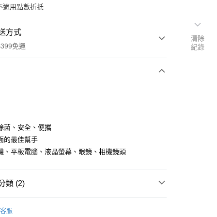
不適用點數折抵
送方式
清除
399免運
紀錄
次付款
期付款
0 利率 每期
NT$66
21家銀行
除菌、安全、便攜
0 利率 每期
NT$33
21家銀行
庫商業銀行
第一商業銀行
面的最佳幫手
業銀行
彰化商業銀行
 0 利率 每期
NT$16
21家銀行
機、平板電腦、液晶螢幕、眼鏡、相機鏡頭
庫商業銀行
第一商業銀行
業儲蓄銀行
台北富邦商業銀行
業銀行
彰化商業銀行
庫商業銀行
第一商業銀行
付款
華商業銀行
兆豐國際商業銀行
業儲蓄銀行
台北富邦商業銀行
業銀行
彰化商業銀行
小企業銀行
台中商業銀行
華商業銀行
兆豐國際商業銀行
類 (2)
業儲蓄銀行
台北富邦商業銀行
台灣）商業銀行
華泰商業銀行
小企業銀行
台中商業銀行
華商業銀行
兆豐國際商業銀行
業銀行
遠東國際商業銀行
品牌
ZEISS 蔡司
台灣）商業銀行
華泰商業銀行
小企業銀行
台中商業銀行
業銀行
永豐商業銀行
客服
業銀行
遠東國際商業銀行
台灣）商業銀行
華泰商業銀行