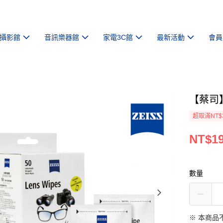
攝影館
音訊樂器館
家電3C館
最新活動
會員
【蔡司】
超取滿NT$
NT$1
數量
※ 本商品