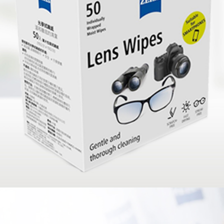
／ATM／
※ 請注意
7-11取貨
絡購買商品
先享後付
每筆NT$6
※ 交易是
是否繳費成
宅配
付客戶支
每筆NT$7
【注意事
付款後門
１．透過由
交易，需
免運費
求債權轉
２．關於
https://aft
３．未成
「AFTE
任。
４．使用「
即時審查
結果請求
５．嚴禁
形，恩沛
動。