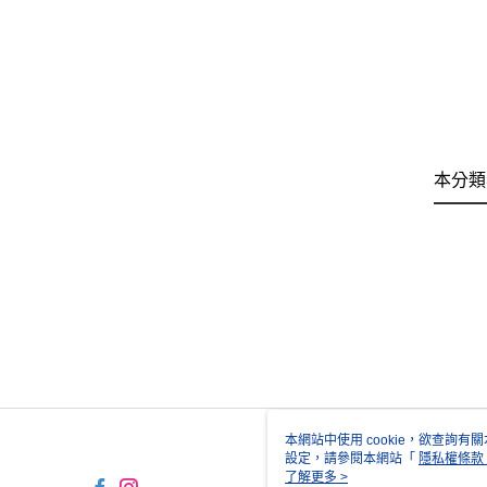
本分類
本網站中使用 cookie，欲查詢有關
設定，請參閱本網站「
隱私權條款
使用 cookie。
了解更多 >