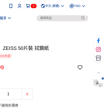
0
中文 (繁體)
TWD
獨享
ZEISS 50片裝 拭鏡紙
399免運
99
不適用折價券