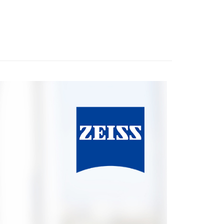
材專區｜
支架/提籠/配件
業銀行
星展（台灣）商業銀行
業銀行
永豐商業銀行
業銀行
遠東國際商業銀行
際商業銀行
中國信託商業銀行
業銀行
星展（台灣）商業銀行
業銀行
永豐商業銀行
天信用卡公司
際商業銀行
中國信託商業銀行
業銀行
星展（台灣）商業銀行
天信用卡公司
際商業銀行
中國信託商業銀行
y
天信用卡公司
享後付
FTEE先享後付」】
先享後付是「在收到商品之後才付款」的支付方式。 讓您購物簡單
心！
：不需註冊會員、不需綁卡、不需儲值。
：只要手機號碼，簡訊認證，即可結帳。
：先確認商品／服務後，再付款。
付款
EE先享後付」結帳流程】
0，滿NT$399(含以上)免運費
方式選擇「AFTEE先享後付」後，將跳轉至「AFTEE先享後
頁面，進行簡訊認證並確認金額後，即可完成結帳。
貨付款
成立數日內，您將收到繳費通知簡訊。
費通知簡訊後14天內，點擊此簡訊中的連結，可透過四大超商
0，滿NT$399(含以上)免運費