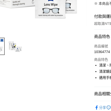
※ 本商品
付款與運
超取滿NT$
付款方式
商品特色
信用卡一
商品編號
10364774
信用卡分
商品特色
3 期 
清潔、
6 期 
合作金
清潔鏡
華南商
12 期
適用手
合作金
上海商
華南商
合作金
超商取貨
國泰世
上海商
華南商
臺灣中
國泰世
商品相關分
LINE Pay
上海商
匯豐（
臺灣中
國泰世
聯邦商
攝影器材
匯豐（
Apple Pay
臺灣中
元大商
分享
聯邦商
匯豐（