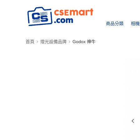
商品分類
相機
首頁
燈光設備品牌
Godox 神牛